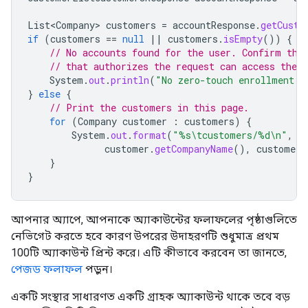
List<Company>
customers
=
accountResponse
.
getCusto
if
(
customers
==
null
||
customers
.
isEmpty
())
{
// No accounts found for the user. Confirm the
// that authorizes the request can access the z
System
.
out
.
println
(
"No zero-touch enrollment a
}
else
{
// Print the customers in this page.
for
(
Company
customer
:
customers
)
{
System
.
out
.
format
(
"%s\tcustomers/%d\n"
,
customer
.
getCompanyName
(),
customer
.
}
}
আপনার অ্যাপে, আপনাকে অ্যাকাউন্টের ফলাফলের পৃষ্ঠাগুলিতে
নেভিগেট করতে হবে কারণ উপরের উদাহরণটি শুধুমাত্র প্রথম
100টি অ্যাকাউন্ট প্রিন্ট করে। এটি কীভাবে করবেন তা জানতে,
পেজড ফলাফল
পড়ুন।
একটি সংস্থার সাধারণত একটি গ্রাহক অ্যাকাউন্ট থাকে তবে বড়