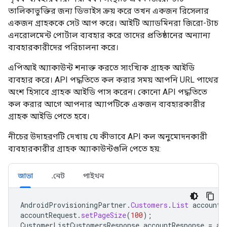
তালিকাভুক্তির জন্য ডিভাইস ক্রয় করে তখন একজন রিসেলার
একজন গ্রাহককে সেট আপ করে। আইটি অ্যাডমিনরা জিরো-টাচ
এনরোলমেন্ট পোর্টাল ব্যবহার করে তাদের প্রতিষ্ঠানের অন্যান্য
ব্যবহারকারীদের পরিচালনা করে।
এপিআই অ্যাকাউন্ট শনাক্ত করতে সাংখ্যিক গ্রাহক আইডি
ব্যবহার করে। API পদ্ধতিতে কল করার সময় আপনি URL পাথের
অংশ হিসাবে গ্রাহক আইডি পাস করেন। কোনো API পদ্ধতিতে
কল করার আগে আপনার অ্যাপটিকে একজন ব্যবহারকারীর
গ্রাহক আইডি পেতে হবে।
নীচের উদাহরণটি দেখায় যে কীভাবে API কল অনুমোদনকারী
ব্যবহারকারীর গ্রাহক অ্যাকাউন্টগুলি পেতে হয়:
জাভা
.নেট
পাইথন
AndroidProvisioningPartner
.
Customers
.
List
accountR
accountRequest
.
setPageSize
(
100
);
CustomerListCustomersResponse
accountResponse
=
ac