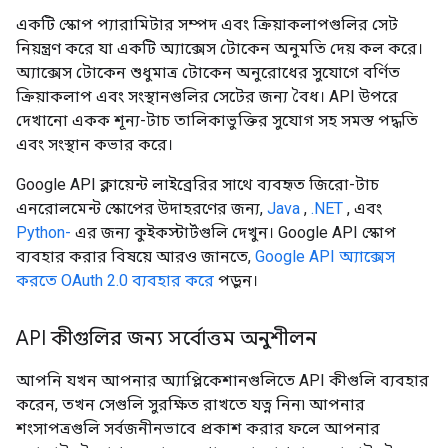
একটি স্কোপ প্যারামিটার সম্পদ এবং ক্রিয়াকলাপগুলির সেট
নিয়ন্ত্রণ করে যা একটি অ্যাক্সেস টোকেন অনুমতি দেয় কল করে।
অ্যাক্সেস টোকেন শুধুমাত্র টোকেন অনুরোধের সুযোগে বর্ণিত
ক্রিয়াকলাপ এবং সংস্থানগুলির সেটের জন্য বৈধ। API উপরে
দেখানো একক শূন্য-টাচ তালিকাভুক্তির সুযোগ সহ সমস্ত পদ্ধতি
এবং সংস্থান কভার করে।
Google API ক্লায়েন্ট লাইব্রেরির সাথে ব্যবহৃত জিরো-টাচ
এনরোলমেন্ট স্কোপের উদাহরণের জন্য,
Java
,
.NET
, এবং
Python-
এর জন্য কুইকস্টার্টগুলি দেখুন। Google API স্কোপ
ব্যবহার করার বিষয়ে আরও জানতে,
Google API অ্যাক্সেস
করতে OAuth 2.0 ব্যবহার করে
পড়ুন।
API কীগুলির জন্য সর্বোত্তম অনুশীলন
আপনি যখন আপনার অ্যাপ্লিকেশানগুলিতে API কীগুলি ব্যবহার
করেন, তখন সেগুলি সুরক্ষিত রাখতে যত্ন নিন৷ আপনার
শংসাপত্রগুলি সর্বজনীনভাবে প্রকাশ করার ফলে আপনার