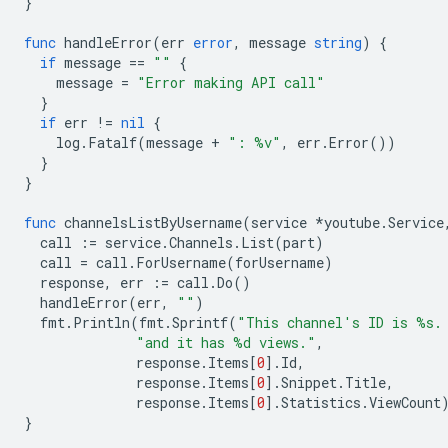
}
func
handleError
(
err
error
,
message
string
)
{
if
message
==
""
{
message
=
"Error making API call"
}
if
err
!=
nil
{
log
.
Fatalf
(
message
+
": %v"
,
err
.
Error
())
}
}
func
channelsListByUsername
(
service
*
youtube
.
Service
call
:=
service
.
Channels
.
List
(
part
)
call
=
call
.
ForUsername
(
forUsername
)
response
,
err
:=
call
.
Do
()
handleError
(
err
,
""
)
fmt
.
Println
(
fmt
.
Sprintf
(
"This channel's ID is %s.
"and it has %d views."
,
response
.
Items
[
0
].
Id
,
response
.
Items
[
0
].
Snippet
.
Title
,
response
.
Items
[
0
].
Statistics
.
ViewCount
}