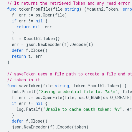
// It returns the retrieved Token and any read error
func
tokenFromFile
(
file
string
)
(
*
oauth2
.
Token
,
erro
f
,
err
:=
os
.
Open
(
file
)
if
err
!=
nil
{
return
nil
,
err
}
t
:=
&
oauth2
.
Token
{}
err
=
json
.
NewDecoder
(
f
).
Decode
(
t
)
defer
f
.
Close
()
return
t
,
err
}
// saveToken uses a file path to create a file and s
// token in it.
func
saveToken
(
file
string
,
token
*
oauth2
.
Token
)
{
fmt
.
Printf
(
"Saving credential file to: %s\n"
,
file
f
,
err
:=
os
.
OpenFile
(
file
,
os
.
O_RDWR
|
os
.
O_CREATE
if
err
!=
nil
{
log
.
Fatalf
(
"Unable to cache oauth token: %v"
,
er
}
defer
f
.
Close
()
json
.
NewEncoder
(
f
).
Encode
(
token
)