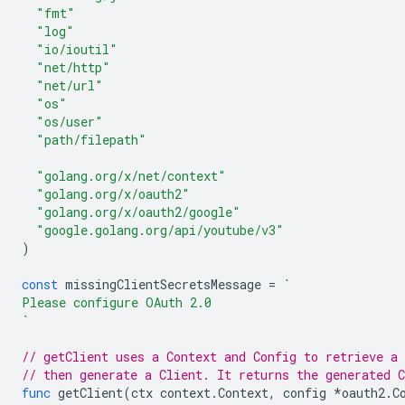
"fmt"
"log"
"io/ioutil"
"net/http"
"net/url"
"os"
"os/user"
"path/filepath"
"golang.org/x/net/context"
"golang.org/x/oauth2"
"golang.org/x/oauth2/google"
"google.golang.org/api/youtube/v3"
)
const
missingClientSecretsMessage
=
`
Please configure OAuth 2.0
`
// getClient uses a Context and Config to retrieve a
// then generate a Client. It returns the generated C
func
getClient
(
ctx
context
.
Context
,
config
*
oauth2
.
C