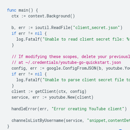
func
main
()
{
ctx
:=
context
.
Background
()
b
,
err
:=
ioutil
.
ReadFile
(
"client_secret.json"
)
if
err
!=
nil
{
log
.
Fatalf
(
"Unable to read client secret file: %
}
// If modifying these scopes, delete your previous
// at ~/.credentials/youtube-go-quickstart.json
config
,
err
:=
google
.
ConfigFromJSON
(
b
,
youtube
.
Yo
if
err
!=
nil
{
log
.
Fatalf
(
"Unable to parse client secret file t
}
client
:=
getClient
(
ctx
,
config
)
service
,
err
:=
youtube
.
New
(
client
)
handleError
(
err
,
"Error creating YouTube client"
)
channelsListByUsername
(
service
,
"snippet,contentDe
}