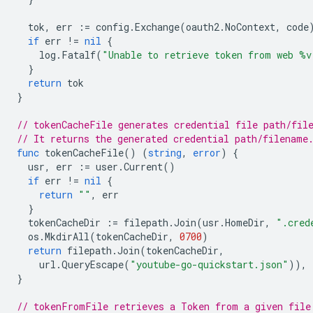
tok
,
err
:=
config
.
Exchange
(
oauth2
.
NoContext
,
code
if
err
!=
nil
{
log
.
Fatalf
(
"Unable to retrieve token from web %v
}
return
tok
}
// tokenCacheFile generates credential file path/fil
// It returns the generated credential path/filename
func
tokenCacheFile
()
(
string
,
error
)
{
usr
,
err
:=
user
.
Current
()
if
err
!=
nil
{
return
""
,
err
}
tokenCacheDir
:=
filepath
.
Join
(
usr
.
HomeDir
,
".cred
os
.
MkdirAll
(
tokenCacheDir
,
0700
)
return
filepath
.
Join
(
tokenCacheDir
,
url
.
QueryEscape
(
"youtube-go-quickstart.json"
)),
}
// tokenFromFile retrieves a Token from a given file