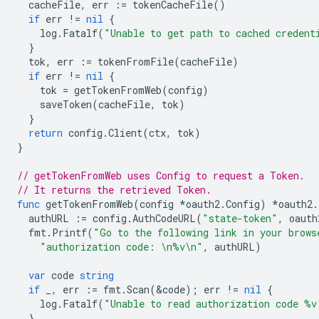
cacheFile
,
err
:=
tokenCacheFile
()
if
err
!=
nil
{
log
.
Fatalf
(
"Unable to get path to cached credent
}
tok
,
err
:=
tokenFromFile
(
cacheFile
)
if
err
!=
nil
{
tok
=
getTokenFromWeb
(
config
)
saveToken
(
cacheFile
,
tok
)
}
return
config
.
Client
(
ctx
,
tok
)
}
// getTokenFromWeb uses Config to request a Token.
// It returns the retrieved Token.
func
getTokenFromWeb
(
config
*
oauth2
.
Config
)
*
oauth2
.
authURL
:=
config
.
AuthCodeURL
(
"state-token"
,
oauth
fmt
.
Printf
(
"Go to the following link in your brows
"authorization code: \n%v\n"
,
authURL
)
var
code
string
if
_
,
err
:=
fmt
.
Scan
(
&
code
);
err
!=
nil
{
log
.
Fatalf
(
"Unable to read authorization code %v
}