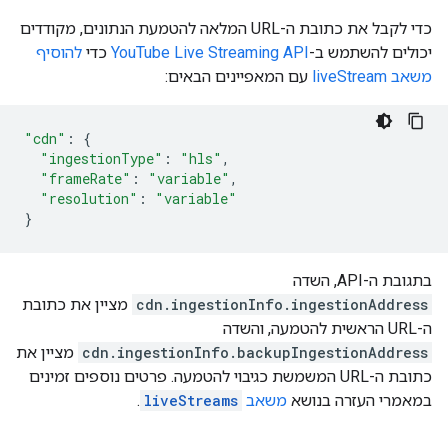
כדי לקבל את כתובת ה-URL המלאה להטמעת הנתונים, מקודדים
יכולים להשתמש ב-
YouTube Live Streaming API
כדי
להוסיף
משאב liveStream
עם המאפיינים הבאים:
"cdn"
:
{
"ingestionType"
:
"hls"
,
"frameRate"
:
"variable"
,
"resolution"
:
"variable"
}
בתגובת ה-API, השדה
cdn.ingestionInfo.ingestionAddress
מציין את כתובת
ה-URL הראשית להטמעה, והשדה
cdn.ingestionInfo.backupIngestionAddress
מציין את
כתובת ה-URL המשמשת כגיבוי להטמעה. פרטים נוספים זמינים
במאמרי העזרה בנושא
משאב
liveStreams
.