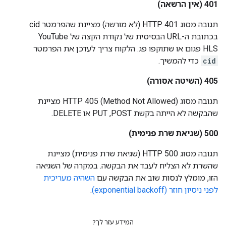
‫401 (אין הרשאה)
תגובה מסוג HTTP 401 (לא מורשה) מציינת שהפרמטר cid
בכתובת ה-URL הבסיסית של נקודת הקצה של YouTube
HLS פגום או שתוקפו פג. הלקוח צריך לעדכן את הפרמטר
cid
כדי להמשיך.
‫405 (השיטה אסורה)
תגובה מסוג HTTP 405 (Method Not Allowed) מציינת
שהבקשה לא הייתה בקשת POST,‏ PUT או DELETE.
‫500 (שגיאת שרת פנימית)
תגובה מסוג HTTP 500 (שגיאת שרת פנימית) מציינת
שהשרת לא הצליח לעבד את הבקשה. במקרה של השגיאה
הזו, מומלץ לנסות שוב את הבקשה עם
השהיה מעריכית
לפני ניסיון חוזר (exponential backoff)
.
המידע עזר לך?