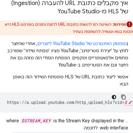
איך מקבלים כתובת URL להעברה (Ingestion)
של HLS מ-You
Tube Studio
זהירות:
השיטה הזו להשגת כתובות URL להזנת נתונים בפורמט HLS היא
תכונת בטא ועשויה להשתנות בעתיד.
ב
ממשק האינטרנט של YouTube Studio ליוצרים
, אחרי שהיוצר
לוחץ על 'יצירת סטרימינג', YouTube מציג 'מפתח שידור' שמורכב
מתווים אלפאנומריים ומקפים. המפתח הסודי הזה מזהה גם את
היוצר וגם את הסטרימינג ב-YouTube.
אפשר ליצור כתובת URL של HLS ממפתח השידור הזה באופן
הבא:
https
:
//
a
.
upload
.
youtube
.
com
/
http_upload_hls
?
cid
=
$
$STREAM_KEY
is the Stream Key displayed in the
‫… where
web interface. לדוגמה: