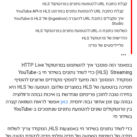
קבלת כתובת URL להטמעת נתונים בפרוטוקול HLS
קבלת כתובת URL להטמעת נתונים בפורמט HLS מ-YouTube API
איך מקבלים כתובת URL להעברה (Ingestion) של HLS מ-YouTube
Studio
השלמת כתובת ה-URL להטמעת נתונים בפרוטוקול HLS
הדרישות של פרוטוקול HLS
פלייליסטים של מדיה
במאמר הזה מוסבר איך להשתמש בפרוטוקול HTTP Live
Streaming ‏ (HLS) כדי לשדר נתונים בשידור חי ב-YouTube
ממקודד. המסמך הזה מיועד לספקי מקודדים שרוצים להוסיף
תמיכה בהטמעה של HLS במוצרים שלהם. הטמעה של HLS היא
בחירה טובה לתוכן פרימיום שנדרשת בו איכות גבוהה ורזולוציה
גבוהה עם זמן אחזור גבוה יחסית.
כאן
אפשר לראות השוואה קצרה
בין פרוטוקולים שונים להטמעת נתונים שנתמכים ב-YouTube
בשידור חי.
כדי לשדר נתונים בשידור חי באמצעות HLS, המקודד צריך לשלוח
סדרה של רשימות השמעה של מדיה ופלחי מדיה לנקודת הקצה של