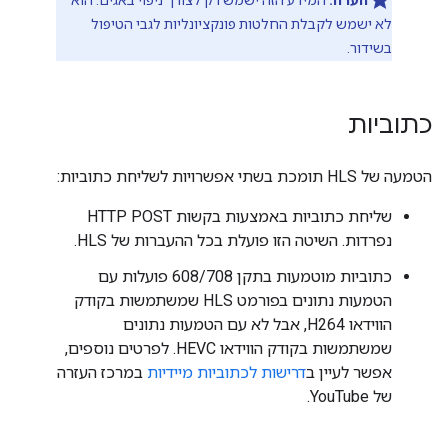
הערה:
המידע הזה ישמש רק לצורך ניפוי באגים. הוא
לא ישמש לקבלת החלטות פונקציונליות לגבי הטיפול
בשידור.
כתוביות
הטמעה של HLS תומכת בשתי אפשרויות לשליחת כתוביות:
שליחת כתוביות באמצעות בקשות HTTP POST
נפרדות. השיטה הזו פועלת בכל ההעברות של HLS.
כתוביות מוטמעות בתקן 608/708 פועלות עם
הטמעות נתונים בפורמט HLS שמשתמשות בקודק
הווידאו H264, אבל לא עם הטמעות נתונים
שמשתמשות בקודק הווידאו HEVC. לפרטים נוספים,
אפשר לעיין ב
דרישות לכתוביות מיידיות
במרכז העזרה
של YouTube.