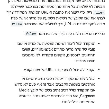
כתובות ה-URL שמתקבלות באמצעות אחת מהשיטות האלה הן
תבניות לא שלמות. כל אחת מהן מסתיימת בפרמטר שאילתה
file=
ריק. כדי ליצור את כתובת ה-URL הסופית, המקודד צריך
לצרף את שם הקובץ של רשימת השמעה של מדיה או של פלח
מדיה לסוף כתובת ה-URL, וכך להשלים את הפרמטר
file=
.
הכללים הבאים חלים על הערך של הפרמטר
file=
:
המקודד יכול ליצור רשימת השמעה של מדיה או שם
קובץ של פלח מדיה מתווים אלפאנומריים, קווים
תחתונים, לוכסנים, מקפים ונקודות. לא נתמכים
תווים אחרים.
הקודק לא יכול לבצע קידוד URL של שם הקובץ.
יכול להיות שהמקודד יכלול רכיבי נתיב יחסיים או
מוחלטים בשמות הקבצים, אבל זה אף פעם לא נדרש.
אם המקודד כולל רכיב נתיב בשם של קובץ Media
Segment, הוא חייב להתייחס לאותו נתיב ברשומה
המתאימה בפלייליסט.