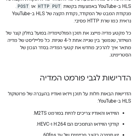
HLS ב-YouTube באמצעות בקשות
HTTP PUT
או
POST
.
מנקודת המבט של המקודד, נקודת הקצה של HLS ב-YouTube
נראית כמו שרת HTTP פסיבי.
כל מקטע מדיה מייצג את תוכן המולטימדיה בפועל בחלק קצר של
השידור, שנמשך בין שנייה אחת ל-4 שניות. כל פלייליסט של מדיה
מתאר איך להרכיב מחדש את קטעי המדיה בסדר הנכון של
הסטרימינג.
הדרישות לגבי פורמט המדיה
הדרישות הבאות חלות על תוכן וידאו ואודיו בהעברה של פרוטוקול
HLS ב-YouTube:
הווידאו והאודיו צריכים להיות בפורמט M2TS.
קודקי הווידאו הנתמכים הם H.264 ו-HEVC.
יש תמיכה בקצב פריימים של עד 60fps.