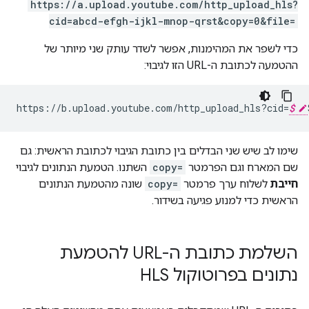
https://a.upload.youtube.com/http_upload_hls?
cid=abcd-efgh-ijkl-mnop-qrst&copy=0&file=
כדי לשפר את המהימנות, אפשר לשדר עותק שני מיותר של
ההטמעה לכתובת ה-URL הזו לגיבוי:
https
:
//
b
.
upload
.
youtube
.
com
/
http_upload_hls
?
cid
=
$
שימו לב שיש שני הבדלים בין כתובת הגיבוי לכתובת הראשית: גם
שם המארח וגם הפרמטר
copy=
השתנו. הטמעת הנתונים לגיבוי
חייבת
לשלוח ערך פרמטר
copy=
שונה מהטמעת הנתונים
הראשית כדי למנוע פגיעה בשידור.
השלמת כתובת ה-URL להטמעת
נתונים בפרוטוקול HLS