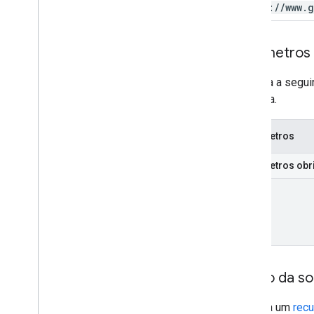
https:
/
/
www
.
g
Parâmetros
A tabela a segu
consulta.
Parâmetros
Parâmetros obr
part
Corpo da sol
Forneça um
rec