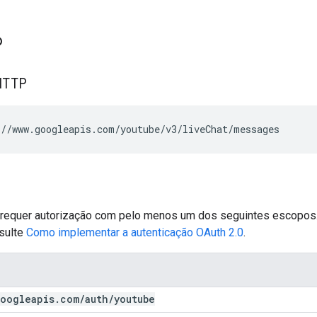
o
HTTP
//www.googleapis.com/youtube/v3/liveChat/messages
o requer autorização com pelo menos um dos seguintes escopos.
nsulte
Como implementar a autenticação OAuth 2.0
.
oogleapis
.
com
/
auth
/
youtube