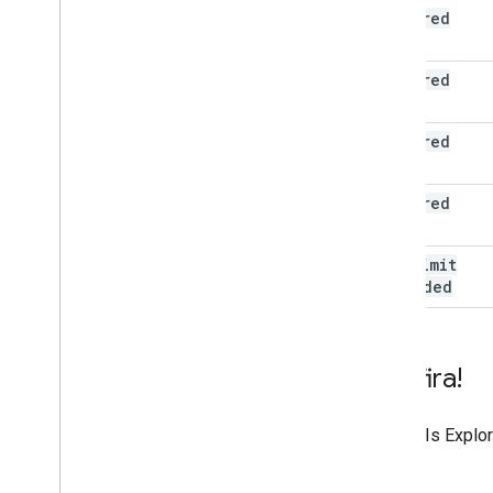
required
(400)
required
(400)
required
(400)
required
(400)
rate
Limit
Exceeded
Confira!
Use
APIs Explor