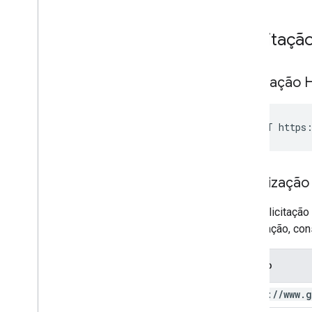
Solicitaçã
Solicitação 
POST https:
Autorização
Esta solicitaçã
autorização, co
Escopo
https:
/
/
www
.
g