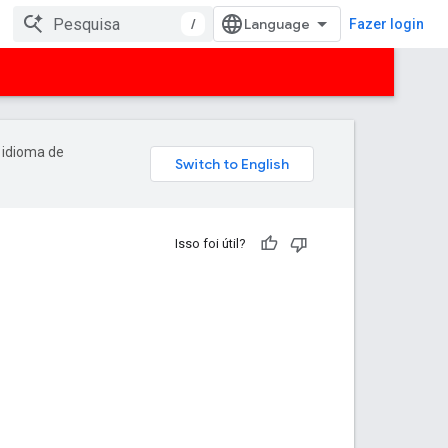
/
Fazer login
 idioma de
Isso foi útil?