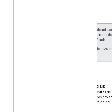
Exceto em caso de indicaç
código são licenciadas d
da Oracle e/ou afiliadas.
Última atualização 2025-1
Blog
GitHub
As últimas notícias no blog do
Encontre amostras de 
YouTube
da API e outros proje
código aberto do You