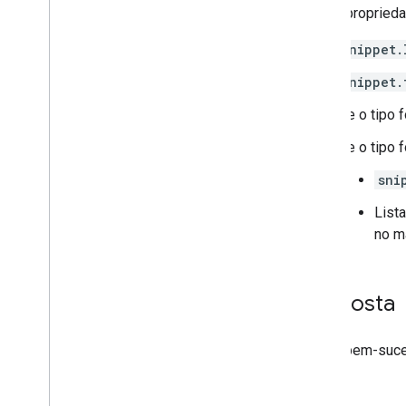
essas proprieda
snippet.
snippet.
Se o tipo 
Se o tipo 
sni
List
no m
Resposta
Se for bem-suce