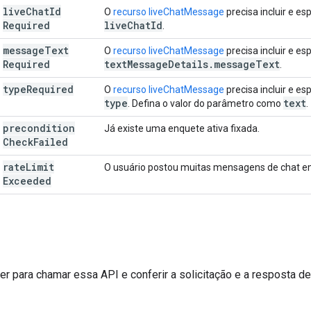
live
Chat
Id
O
recurso liveChatMessage
precisa incluir e es
Required
live
Chat
Id
.
message
Text
O
recurso liveChatMessage
precisa incluir e es
Required
text
Message
Details
.
message
Text
.
type
Required
O
recurso liveChatMessage
precisa incluir e es
type
text
. Defina o valor do parâmetro como
.
precondition
Já existe uma enquete ativa fixada.
Check
Failed
rate
Limit
O usuário postou muitas mensagens de chat e
Exceeded
er
para chamar essa API e conferir a solicitação e a resposta de