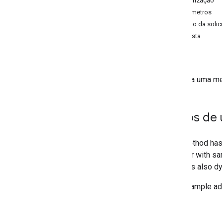
Autorização
Transmissões ao vivo
Parâmetros
Eventos de Super Chat
Corpo da solic
Resposta
Erros
Tratamento de erros
Erros da API de transmissão ao vivo do
You
Tube
Adiciona uma me
Problemas de configuração de
transmissões ao vivo
Casos de
Programa de testes Beta
Histórico de revisões