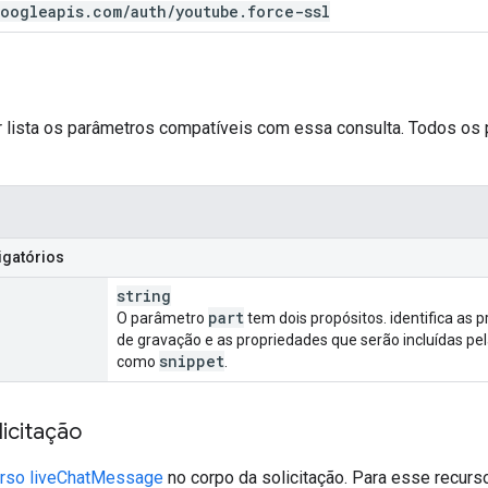
oogleapis
.
com
/
auth
/
youtube
.
force-ssl
ir lista os parâmetros compatíveis com essa consulta. Todos os
igatórios
string
part
O parâmetro
tem dois propósitos. identifica as 
de gravação e as propriedades que serão incluídas pel
snippet
como
.
icitação
urso liveChatMessage
no corpo da solicitação. Para esse recurso