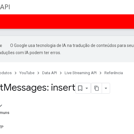
 API
O Google usa tecnologia de IA na tradução de conteúdos para seu
raduções com IA podem ter erros.
odutos
YouTube
Data API
Live Streaming API
Referência
t
Messages: insert
omuns
TP