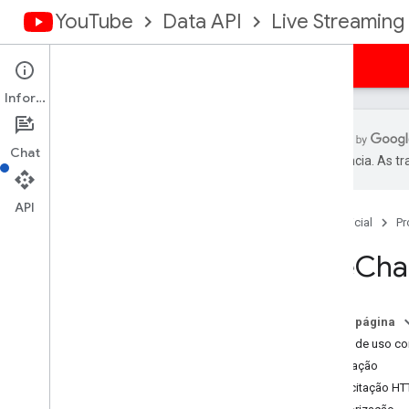
YouTube
Data API
Live Streaming
Guias
Referência
Exemplos
Suporte
Informações
Chat
preferência. As t
Resumo dos recursos
Transmissões ao vivo
API
Página inicial
Pr
Banos ao vivo
Mensagens do chat ao vivo
Live
Cha
Visão geral
list
stream
List
Nesta página
insert
Casos de uso c
transição
Solicitação
delete
Solicitação HT
Live
Chat
Moderadores