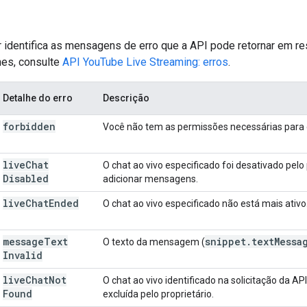
ir identifica as mensagens de erro que a API pode retornar em 
hes, consulte
API YouTube Live Streaming: erros
.
Detalhe do erro
Descrição
forbidden
Você não tem as permissões necessárias para 
live
Chat
O chat ao vivo especificado foi desativado pelo 
Disabled
adicionar mensagens.
live
Chat
Ended
O chat ao vivo especificado não está mais ativo
message
Text
snippet
.
text
Messa
O texto da mensagem (
Invalid
live
Chat
Not
O chat ao vivo identificado na solicitação da AP
Found
excluída pelo proprietário.