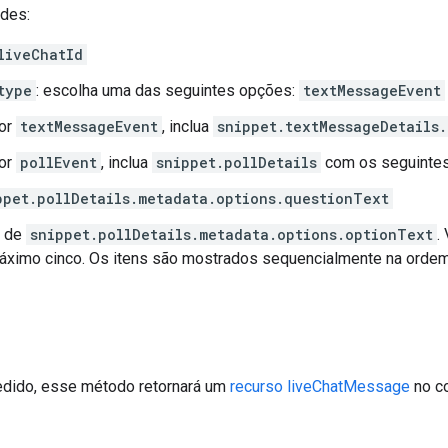
des:
liveChatId
type
: escolha uma das seguintes opções:
textMessageEvent
for
textMessageEvent
, inclua
snippet.textMessageDetails
for
pollEvent
, inclua
snippet.pollDetails
com os seguintes
ppet.pollDetails.metadata.options.questionText
a de
snippet.pollDetails.metadata.options.optionText
.
áximo cinco. Os itens são mostrados sequencialmente na ordem
dido, esse método retornará um
recurso liveChatMessage
no co