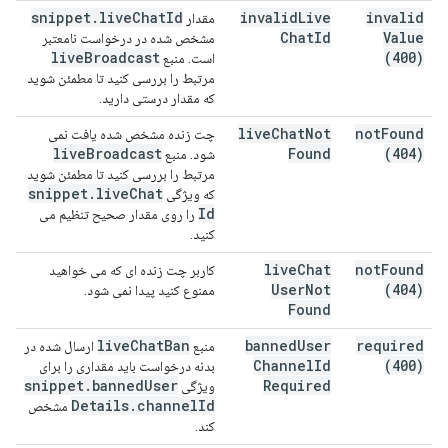
snippet
.
live
Chat
Id
invalid
Live
invalid
مقدار
Chat
Id
Value
مشخص شده در درخواست نامعتبر
live
Broadcast
(400)
است. منبع
مرتبط را بررسی کنید تا مطمئن شوید
که مقدار درستی دارید.
live
Chat
Not
not
Found
چت زنده مشخص شده یافت نمی
live
Broadcast
Found
(404)
شود. منبع
مرتبط را بررسی کنید تا مطمئن شوید
snippet
.
live
Chat
که ویژگی
Id
را روی مقدار صحیح تنظیم می
کنید.
live
Chat
not
Found
کاربر چت زنده ای که می خواهید
User
Not
(404)
ممنوع کنید پیدا نمی شود.
Found
live
Chat
Ban
banned
User
required
منبع
ارسال شده در
Channel
Id
(400)
بدنه درخواست باید مقداری را برای
snippet
.
banned
User
Required
ویژگی
Details
.
channel
Id
مشخص
کند.