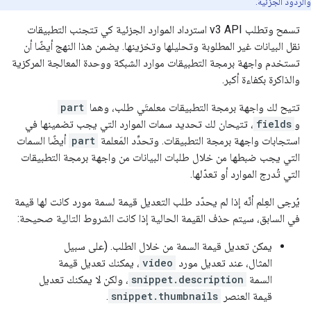
والردود الجزئية.
تسمح وتطلب v3 API استرداد الموارد الجزئية كي تتجنب التطبيقات
نقل البيانات غير المطلوبة وتحليلها وتخزينها. يضمن هذا النهج أيضًا أن
تستخدم واجهة برمجة التطبيقات موارد الشبكة ووحدة المعالجة المركزية
والذاكرة بكفاءة أكبر.
تتيح لك واجهة برمجة التطبيقات معلمتَي طلب، وهما
part
و
fields
، تتيحان لك تحديد سمات الموارد التي يجب تضمينها في
استجابات واجهة برمجة التطبيقات. وتحدِّد المَعلمة
part
أيضًا السمات
التي يجب ضبطها من خلال طلبات البيانات من واجهة برمجة التطبيقات
التي تُدرج الموارد أو تعدّلها.
يُرجى العِلم أنّه إذا لم يحدّد طلب التعديل قيمة لسمة مورد كانت لها قيمة
في السابق، سيتم حذف القيمة الحالية إذا كانت الشروط التالية صحيحة:
يمكن تعديل قيمة السمة من خلال الطلب. (على سبيل
المثال، عند تعديل مورد
video
، يمكنك تعديل قيمة
السمة
snippet.description
، ولكن لا يمكنك تعديل
قيمة العنصر
snippet.thumbnails
.