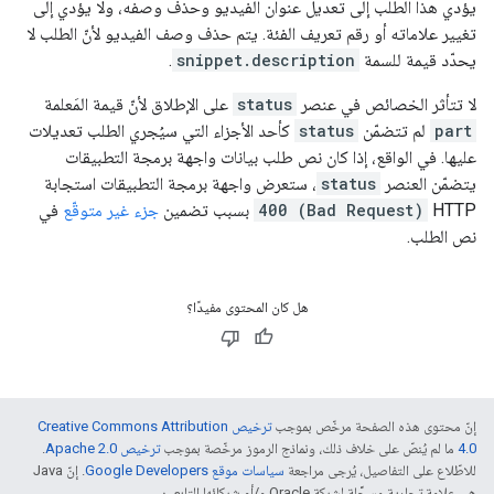
يؤدي هذا الطلب إلى تعديل عنوان الفيديو وحذف وصفه، ولا يؤدي إلى
تغيير علاماته أو رقم تعريف الفئة. يتم حذف وصف الفيديو لأنّ الطلب لا
يحدّد قيمة للسمة
snippet.description
.
لا تتأثر الخصائص في عنصر
status
على الإطلاق لأنّ قيمة المَعلمة
part
لم تتضمّن
status
كأحد الأجزاء التي سيُجري الطلب تعديلات
عليها. في الواقع، إذا كان نص طلب بيانات واجهة برمجة التطبيقات
يتضمّن العنصر
status
، ستعرض واجهة برمجة التطبيقات استجابة
HTTP‏
400 (Bad Request)
بسبب تضمين
جزء غير متوقّع
في
نص الطلب.
هل كان المحتوى مفيدًا؟
إنّ محتوى هذه الصفحة مرخّص بموجب
ترخيص Creative Commons Attribution
4.0‏
ما لم يُنصّ على خلاف ذلك، ونماذج الرموز مرخّصة بموجب
ترخيص Apache 2.0‏
.
للاطّلاع على التفاصيل، يُرجى مراجعة
سياسات موقع Google Developers‏
. إنّ Java
هي علامة تجارية مسجَّلة لشركة Oracle و/أو شركائها التابعين.