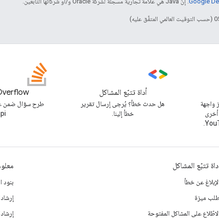
. إنّ Java هي علامة تجارية مسجَّلة لشركة Oracle و/أو شركائها التابعين.
أداة تتبّع المشاكل
Overflow
 واجهة
هل حدث خطأ؟ يُرجى إرسال تقرير
 أخرى
خطأ إلينا.
pi
داة تتبّع المشاكل
معلوم
لإبلاغ عن خطأ
بنود ا
لب ميزة
إرشادا
لاطّلاع على المشاكل المفتوحة
إرشاد