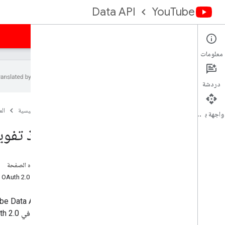
Data API
YouTube
الصفحة الرئيسية
الأدلة
المرجع
نماذج
الدعم
معلومات
دردشة
نظرة عامة
الصفحة الرئيسية
ال
مكتبات العملاء
واجهة برمجة التطبيقات
تنفيذ تفويض  2
الموافقة على الطلبات
نظرة عامة
الحصول على بيانات اعتماد المصادقة
على هذه الصفحة
تطبيقات الويب من جهة الخادم
مسارات OAuth 2.0
تطبيقات الويب من جهة العميل
التطبيقات المثبّتة
يتيح
be Data API
الأجهزة
الأساسية في
th 2.0