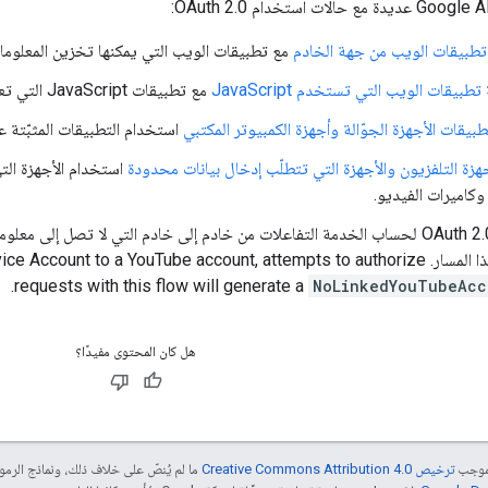
تطبيقات الويب من جهة الخادم
مع تطبيقات الويب التي يمكنها تخزين المعلومات 
تطبيقات الويب التي تستخدم JavaScript
مع تطبيقات JavaScript التي تعمل في متصفّح.
بيقات الأجهزة الجوّالة وأجهزة الكمبيوتر المكتبي
استخدام التطبيقات المثبّتة ع
هزة التلفزيون والأجهزة التي تتطلّب إدخال بيانات محدودة
استخدام الأجهزة الت
 وكاميرات الفيديو.
 المسار.
rvice Account to a YouTube account, attempts to authorize
requests with this flow will generate a
NoLinkedYouTubeAcc
هل كان المحتوى مفيدًا؟
بموجب
ترخيص Creative Commons Attribution 4.0‏
ما لم يُنصّ على خلاف ذلك، ونماذج الر