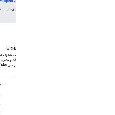
مراجعة
سياسات موقع Google Developers‏
الأدوات
مستكشف واجهات برمجة التطبيقات
تاريخ التعديل الأخير: 2024-11-05 (حسب التوقيت العالمي المتفَّق عليه)
المدونة
GitHub
آخر الأخبار على مدوّنة YouTube
يمكنك العثور على نماذج لرمز
برمجة التطبيقات ومشاريع
مفتوحة المصدر على YouTube.
الأدوات
أ
مستكشف واجهات برمجة التطبيقات الخاصة بـ Google
ا
الإصدار التجريبي من "مشغّل YouTube"
ط
ضبط زر الاشتراك
ا