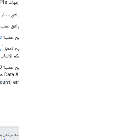
الاشتراك في دفع الإشعارات
تتوافق واجهات Google APIs عديدة مع حالات استخدام OAuth 2.0:
استخدام معرّفات القنوات
يتوافق مسار
الانتقال من Client
Login إلى OAuth
طلبات نموذجية
تتوافق عملية
تتيح عملية
تط
دليل التنفيذ
نظرة عامة
يتيح تدفق
أج
أنشطة
تحكّم الألعاب
الشرح
تتيح عملية OAuth 2.0 لحساب الخدمة التفاعلات من خادم إلى خادم التي لا تصل إلى معلومات المستخدم. ومع ذلك، لا تتيح
القنوات
Data API
هذا
التعليقات
ount
error.
الحدود الفاصلة للصفحات
ردود جزئية
قوائم التشغيل
التقييمات
طلبات البحث
الاشتراكات
ملفات فيديو
إنّ محتوى هذه الصفحة مرخّص 