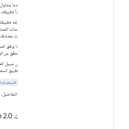
عندما يحاول 
البدء السريع
يبدأ تطبيقك
Android
Apps Script
يوجّه تطبيقك المستخدم إ
Go
لحساب المستخ
i
OS
تمت مصادقته
Java
Java
Script
التحقّق من الر
Node
.
js
PHP
على سبيل المث
Python
للتطبيق السما
Ruby
ملاحظة مهمة:
لاستخدام تفويض 2.0
أدلة وبرامج تعليمية
لمزيد من التفاصيل، ي
تكاليف الحصة لطلبات واجهة برمجة التطبيقات
عمليات التدقيق في الحصص والامتثال
تحميل فيديو
مسارات OAuth 2
0
.
إرسال تحميلات قابلة للاستئناف
العثور على حالة فيديو Made
Kids
For