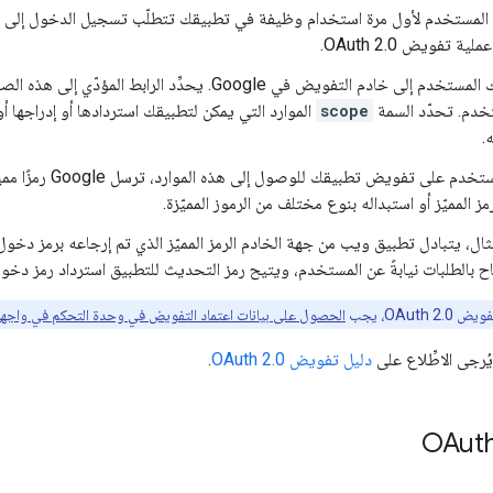
المستخدم لأول مرة استخدام وظيفة في تطبيقك تتطلّب تسجيل الدخول إلى
 عملية تفويض
OAuth 2.0
.
لى خادم التفويض في Google. يحدِّد الرابط المؤدّي إلى هذه الصفحة
دم. تحدّد السمة
scope
الموارد التي يمكن لتطبيقك استردادها أو إدراجها 
.
وإذا وافق المستخدم ع
مز المميّز أو استبداله بنوع مختلف من الرموز المميّزة.
ال، يتبادل تطبيق ويب من جهة الخادم الرمز المميّز الذي تم إرجاعه برمز دخول
ح بالطلبات نيابةً عن المستخدم، ويتيح رمز التحديث للتطبيق استرداد رمز دخو
OAuth ، يجب
الحصول على بيانات اعتماد التفويض في وحدة التحكم في واجهة oogle API
ُرجى الاطِّلاع على
دليل تفويض OAuth 2.0
.