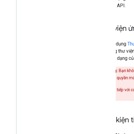
Đăng ký nhận thông báo đẩy
yêu cầu API.
Làm việc với mã nhận dạng kênh
Di chuyển từ Client
Login sang OAuth
Yêu cầu mẫu
Thư viện 
Hướng dẫn triển khai
Nếu sử dụng
Th
Tổng quan
sử dụng thư việ
Hoạt động
vụ nhận dạng củ
Phụ đề
Kênh
Quan trọng:
Bạn khôn
Nhận xét
Để triển khai uỷ quyền m
Đánh số trang
Phản hồi một phần
Tương tác trực tiếp với 
Danh sách phát
phiên bản cũ.
Điểm xếp hạng
Số yêu cầu tìm kiếm
Gói thuê bao
Điều kiện 
Video