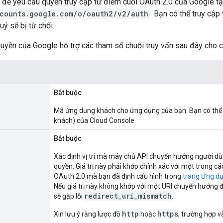
để yêu cầu quyền truy cập từ điểm cuối OAuth 2.0 của Google tạ
ccounts.google.com/o/oauth2/v2/auth
. Bạn có thể truy cậ
ý sẽ bị từ chối.
uyền của Google hỗ trợ các tham số chuỗi truy vấn sau đây cho
Bắt buộc
Mã ứng dụng khách cho ứng dụng của bạn. Bạn có thể t
khách) của Cloud Console.
Bắt buộc
Xác định vị trí mà máy chủ API chuyển hướng người dùn
quyền. Giá trị này phải khớp chính xác với một trong
OAuth 2.0 mà bạn đã định cấu hình trong
trang Ứng d
Nếu giá trị này không khớp với một URI chuyển hướng
redirect_uri_mismatch
sẽ gặp lỗi
.
http
https
Xin lưu ý rằng lược đồ
hoặc
, trường hợp v