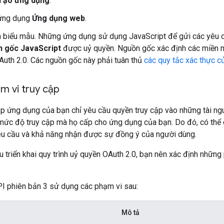
Tạo ứng dụng
.
 ứng dụng
Ứng dụng web
.
 biểu mẫu. Những ứng dụng sử dụng JavaScript để gửi các yêu 
 gốc JavaScript
được uỷ quyền. Nguồn gốc xác định các miền 
uth 2.0. Các nguồn gốc này phải tuân thủ
các quy tắc xác thực c
m vi truy cập
 ứng dụng của bạn chỉ yêu cầu quyền truy cập vào những tài ngu
mức độ truy cập mà họ cấp cho ứng dụng của bạn. Do đó, có thể 
u cầu và khả năng nhận được sự đồng ý của người dùng.
u triển khai quy trình uỷ quyền OAuth 2.0, bạn nên xác định nhữ
I phiên bản 3 sử dụng các phạm vi sau:
Mô tả