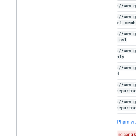
https:
/
/
www
.
g
https:
/
/
www
.
g
channel-memb
https:
/
/
www
.
g
force-ssl
https:
/
/
www
.
g
readonly
https:
/
/
www
.
g
upload
https:
/
/
www
.
g
youtubepartn
https:
/
/
www
.
g
youtubepartn
Tài liệu
Phạm vi 
Nếu ứng dụng công kh