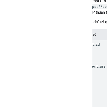
Tạo một URL 
https://a
HTTP thuần tu
Máy chủ uỷ q
Thông số
client
_
id
redirect
_
uri