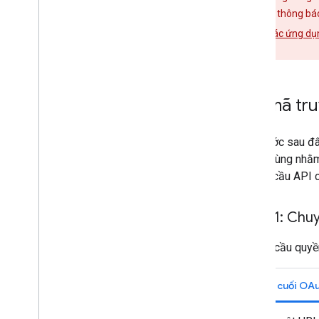
minh. Nếu thấy thông b
hiểu thêm về
các ứng dụ
giúp.
Lấy mã tr
Các bước sau đâ
người dùng nhằm
thi yêu cầu API
Bước 1: Chu
Để yêu cầu quyề
Điểm cuối OAu