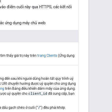
i
p vào điểm cuối này qua HTTPS; các kết nối
 các ứng dụng máy chủ web:
ìm thấy giá trị này trên
trang Clients
(Ứng dụng
g đến sau khi người dùng hoàn tất quy trình uỷ
 các URI chuyển hướng được uỷ quyền cho ứng dụng
ụng
trên Bảng điều khiển đám mây của ứng dụng.
client_id
 được uỷ quyền cho
đã cung cấp, bạn
/
à dấu gạch chéo ở cuối ("
") đều phải khớp.