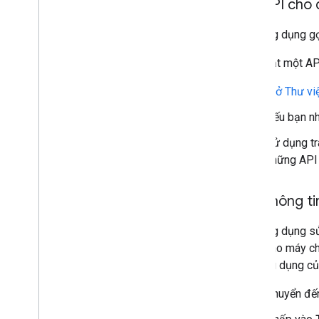
Bật API cho 
Công cụ
APIs Explorer
Mọi ứng dụng gọ
Cách bật một AP
Mở Thư vi
Nếu bạn nh
Sử dụng t
những API
Tạo thông ti
Mọi ứng dụng sử
dụng cho máy chủ
các ứng dụng củ
Chuyển đ