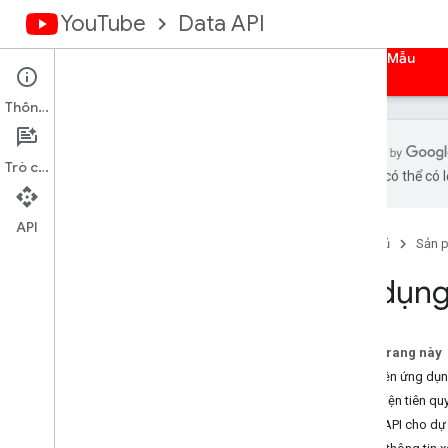
YouTube
Data API
Trang chủ
Hướng dẫn
Tài liệu tham khảo
Mẫu
Thông tin
Trò chuyện
bằng AI có thể có l
Tổng quan
Thư viện ứng dụng
API
Trang chủ
Sản 
Uỷ quyền cho yêu cầu
Sử dụng
Tổng quan
Nhận thông tin xác thực
Ứng dụng web phía máy chủ
Trên trang này
Ứng dụng web phía máy khách
Thư viện ứng dụn
Ứng dụng đã cài đặt
Điều kiện tiên qu
Thiết bị
Bật API cho dự