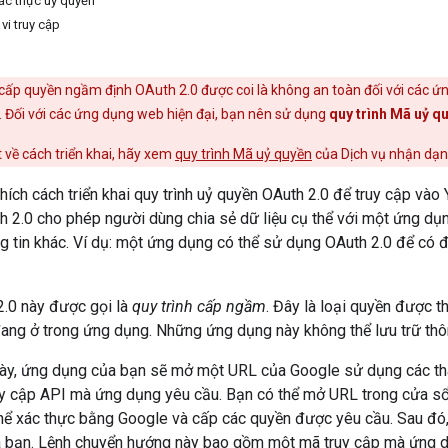
xác thực uỷ quyền
vi truy cập
cấp quyền ngầm định OAuth 2.0 được coi là không an toàn đối với các ứ
 Đối với các ứng dụng web hiện đại, bạn nên sử dụng
quy trình Mã uỷ 
t về cách triển khai, hãy xem
quy trình Mã uỷ quyền
của Dịch vụ nhận dạn
i thích cách triển khai quy trình uỷ quyền OAuth 2.0 để truy cập 
h 2.0 cho phép người dùng chia sẻ dữ liệu cụ thể với một ứng dụn
g tin khác. Ví dụ: một ứng dụng có thể sử dụng OAuth 2.0 để có 
2.0 này được gọi là
quy trình cấp ngầm
. Đây là loại quyền được t
ang ở trong ứng dụng. Những ứng dụng này không thể lưu trữ thôn
 này, ứng dụng của bạn sẽ mở một URL của Google sử dụng các th
uy cập API mà ứng dụng yêu cầu. Bạn có thể mở URL trong cửa sổ t
hể xác thực bằng Google và cấp các quyền được yêu cầu. Sau đó
a bạn. Lệnh chuyển hướng này bao gồm một mã truy cập mà ứng d