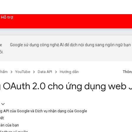
Hỗ trợ
Google sử dụng công nghệ AI để dịch nội dung sang ngôn ngữ bạn ư
ỗi.
phẩm
YouTube
Data API
Hướng dẫn
Thông
 OAuth 2
.
0 cho ứng dụng web 
g API của Google và Dịch vụ nhận dạng của Google
yết
 án của bạn