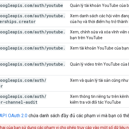
oogleapis
.
com
/
auth
/
youtube
Quản lý tài khoản YouTube của 
oogleapis
.
com
/
auth
/
youtube
.
Xem danh sách các hội viên đang
erships
.
creator
của họ và thời điểm họ trở thành 
oogleapis
.
com
/
auth
/
youtube
.
Xem, chỉnh sửa và xóa vĩnh viễn 
bạn trên YouTube
oogleapis
.
com
/
auth
/
youtube
.
Xem tài khoản YouTube của bạn
oogleapis
.
com
/
auth
/
youtube
.
Quản lý video trên YouTube của
oogleapis
.
com
/
auth
/
Xem và quản lý tài sản cũng như
er
oogleapis
.
com
/
auth
/
Xem thông tin riêng tư trên kênh
er-channel-audit
kiểm tra với đối tác YouTube
API OAuth 2.0
chứa danh sách đầy đủ các phạm vi mà bạn có thể 
ai của bạn sử dụng các phạm vi cho phép truy cập vào một số dữ liệu ng