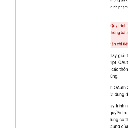
Tạo thông tin 
Bắt đầu nhanh
Xác định phạm 
Android
Apps Script
Go
Cảnh báo:
Quy trình 
i
OS
cơ bị chặn mã thông báo.
Java
Để biết hướng dẫn chi tiế
Java
Script
Node
.
js
Tài liệu này giả
PHP
JavaScript. OAut
Python
khẩu và các thôn
Ruby
người dùng.
Quy trình OAuth 
Hướng dẫn
khi người dùng đ
Chi phí hạn mức cho các yêu cầu API
Kiểm tra tính tuân thủ và hạn mức
Trong quy trình
Tải lên video
và loại quyền tr
Gửi tệp tải lên tiếp nối
Người dùng có t
Tìm trạng thái video Made
For
Kids
lại ứng dụng củ