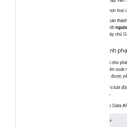
Nhấp vào
Chọn loại
Hoàn thành
định
nguồn
máy chủ OA
Xác định phạ
Phạm vi cho phép
dùng kiểm soát 
phạm vi được yê
Trước khi bắt đầ
truy cập.
YouTube Data AP
Phạm vi