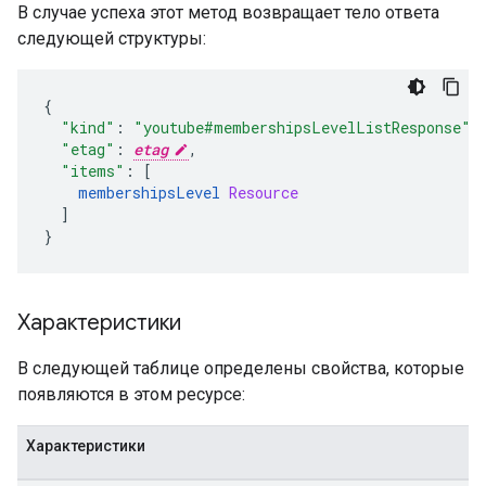
В случае успеха этот метод возвращает тело ответа
следующей структуры:
{
"kind"
:
"youtube#membershipsLevelListResponse"
,
"etag"
:
etag
,
"items"
:
[
membershipsLevel 
Resource
]
}
Характеристики
В следующей таблице определены свойства, которые
появляются в этом ресурсе:
Характеристики