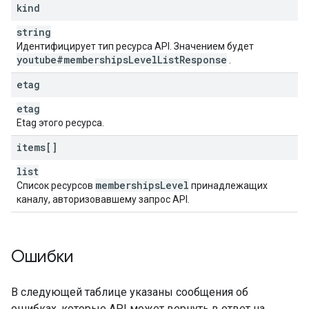
kind
string
Идентифицирует тип ресурса API. Значением будет
youtube#memberships
Level
List
Response
.
etag
etag
Etag этого ресурса.
items[]
list
memberships
Level
Список ресурсов
принадлежащих
каналу, авторизовавшему запрос API.
Ошибки
В следующей таблице указаны сообщения об
ошибках, которые API может вернуть в ответ на