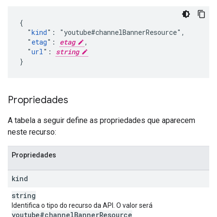
{

  "
kind
": "youtube#channelBannerResource",

  "
etag
": 
etag
,

  "
url
": 
string
}
Propriedades
A tabela a seguir define as propriedades que aparecem
neste recurso:
Propriedades
kind
string
Identifica o tipo do recurso da API. O valor será
youtube#channel
Banner
Resource
.