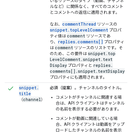
いるリソースのタイプ（動画、チャンネ
ルなど）に関係なく、すべてのコメント
とコメントへの返信に適用されます。
comment
Thread
なお、
リソースの
snippet
.
top
Level
Comment
プロパ
comment
ティ値は
リソースであ
replies
.
comments[]
り、
プロパティ
comment
は
リソースのリストです。そ
snippet
.
top
のため、この要件は
Level
Comment
.
snippet
.
text
Display
replies
.
プロパティと
comments[]
.
snippet
.
text
Display
プロパティにも適用されます。
snippet
.
必須（提案）
。チャンネルのタイトル。
title
コメントがチャンネルに関連する場
channel
（
）
合は、API クライアントはチャンネル
の名前を表示する必要があります。
コメントが動画に関連している場
合、API クライアントは動画をアップ
ロードしたチャンネルの名前を表示