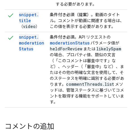
する必要があります。
snippet
.
条件付き必須（提案）
。動画のタイト
title
ル。コメントが動画に関連する場合は、
video
（
）
この値を表示する必要があります。
snippet
.
条件付き必須
。API リクエストの
moderation
moderation
Status
パラメータ値が
Status
held
For
Review
likely
Spam
または
の場合、プロパティ値、類似の文言
（「このコメントは審査中です」な
ど）、ヘッダー（「審査中」など）、ま
たはその他の明確な文言を使用して、そ
のステータスを明確に識別する必要があ
comment
Threads
.
list
ります。
メソ
ッドは、管理ステータスに基づいてコメ
ントを取得する機能をサポートしていま
す。
コメントの追加