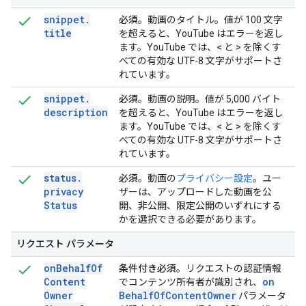
snippet
.
必須
。動画のタイトル。値が 100 文字
title
を超えると、YouTube はエラーを返し
<
>
ます。YouTube では、
と
を除くす
べての有効な UTF-8 文字がサポートさ
れています。
snippet
.
必須
。動画の説明。値が 5,000 バイト
description
を超えると、YouTube はエラーを返し
<
>
ます。YouTube では、
と
を除くす
べての有効な UTF-8 文字がサポートさ
れています。
status
.
必須
。動画の
プライバシー設定
。ユー
privacy
ザーは、アップロードした動画を公
Status
開、非公開、限定公開のいずれにする
かを選択できる必要があります。
リクエスト パラメータ
on
Behalf
Of
条件付き必須
。リクエストの認証情報
Content
on
でコンテンツ所有者が識別され、
Owner
Behalf
Of
Content
Owner
パラメータ