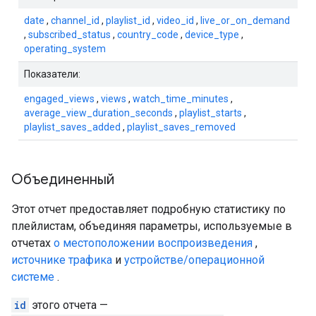
date
,
channel_id
,
playlist_id
,
video_id
,
live_or_on_demand
,
subscribed_status
,
country_code
,
device_type
,
operating_system
Показатели:
engaged_views
,
views
,
watch_time_minutes
,
average_view_duration_seconds
,
playlist_starts
,
playlist_saves_added
,
playlist_saves_removed
Объединенный
Этот отчет предоставляет подробную статистику по
плейлистам, объединяя параметры, используемые в
отчетах
о местоположении воспроизведения
,
источнике трафика
и
устройстве/операционной
системе
.
id
этого отчета —