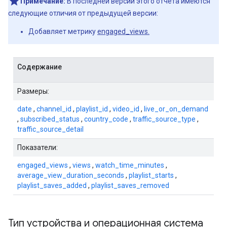
Примечание:
В последней версии этого отчета имеются
следующие отличия от предыдущей версии:
Добавляет метрику
engaged_views.
Содержание
Размеры:
date
,
channel_id
,
playlist_id
,
video_id
,
live_or_on_demand
,
subscribed_status
,
country_code
,
traffic_source_type
,
traffic_source_detail
Показатели:
engaged_views
,
views
,
watch_time_minutes
,
average_view_duration_seconds
,
playlist_starts
,
playlist_saves_added
,
playlist_saves_removed
Тип устройства и операционная система