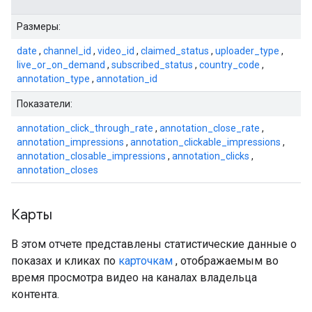
Размеры:
date
,
channel_id
,
video_id
,
claimed_status
,
uploader_type
,
live_or_on_demand
,
subscribed_status
,
country_code
,
annotation_type
,
annotation_id
Показатели:
annotation_click_through_rate
,
annotation_close_rate
,
annotation_impressions
,
annotation_clickable_impressions
,
annotation_closable_impressions
,
annotation_clicks
,
annotation_closes
Карты
В этом отчете представлены статистические данные о
показах и кликах по
карточкам
, отображаемым во
время просмотра видео на каналах владельца
контента.