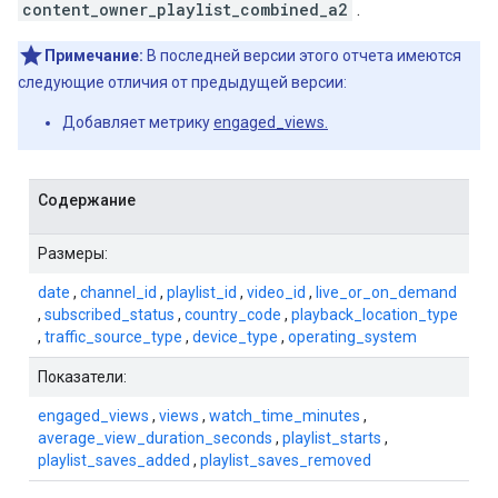
content_owner_playlist_combined_a2
.
Примечание:
В последней версии этого отчета имеются
следующие отличия от предыдущей версии:
Добавляет метрику
engaged_views.
Содержание
Размеры:
date
,
channel_id
,
playlist_id
,
video_id
,
live_or_on_demand
,
subscribed_status
,
country_code
,
playback_location_type
,
traffic_source_type
,
device_type
,
operating_system
Показатели:
engaged_views
,
views
,
watch_time_minutes
,
average_view_duration_seconds
,
playlist_starts
,
playlist_saves_added
,
playlist_saves_removed