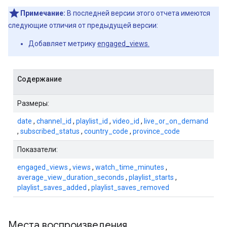
Примечание:
В последней версии этого отчета имеются
следующие отличия от предыдущей версии:
Добавляет метрику
engaged_views.
Содержание
Размеры:
date
,
channel_id
,
playlist_id
,
video_id
,
live_or_on_demand
,
subscribed_status
,
country_code
,
province_code
Показатели:
engaged_views
,
views
,
watch_time_minutes
,
average_view_duration_seconds
,
playlist_starts
,
playlist_saves_added
,
playlist_saves_removed
Места воспроизведения