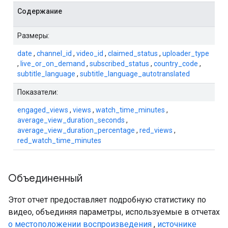
Содержание
Размеры:
date
,
channel_id
,
video_id
,
claimed_status
,
uploader_type
,
live_or_on_demand
,
subscribed_status
,
country_code
,
subtitle_language
,
subtitle_language_autotranslated
Показатели:
engaged_views
,
views
,
watch_time_minutes
,
average_view_duration_seconds
,
average_view_duration_percentage
,
red_views
,
red_watch_time_minutes
Объединенный
Этот отчет предоставляет подробную статистику по
видео, объединяя параметры, используемые в отчетах
о местоположении воспроизведения
,
источнике