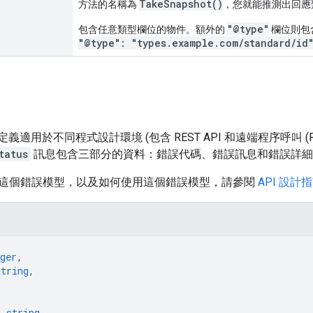
TakeSnapshot()
方法的名稱為
，您就能推測出回應
"@type"
包含任意類型欄位的物件。額外的
欄位則包含
"@type": "types.example.com/standard/id
義適用於不同程式設計環境 (包含 REST API 和遠端程序呼叫 (R
tatus
訊息包含三部分的資料：錯誤代碼、錯誤訊息和錯誤詳細
這個錯誤模型，以及如何使用這個錯誤模型，請參閱
API 設計
ger
,
string
,
: 
string
,