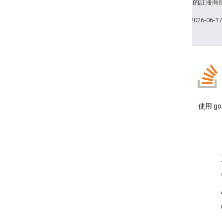
和/或其關聯企業的註冊商
上次更新時間：2026-06-1
網誌
閱讀 Google Workspace 開發
使用 goo
人員網誌
適用於開發人員的 Google Workspace
平台總覽
開發人員產品
版本資訊