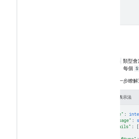
狀態
Status
類型會定
個模型。每個
S
如要進一步瞭解
JSON 表示法
{
"code"
: 
inte
"message"
: 
"details"
: 
[
{
"@type"