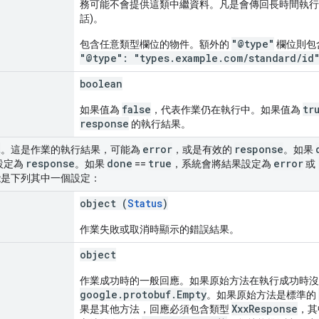
務可能不會提供這類中繼資料。凡是會傳回長時間執行
話)。
"@type"
包含任意類型欄位的物件。額外的
欄位則包含
"@type": "types.example.com/standard/id
boolean
false
tr
如果值為
，代表作業仍在執行中。如果值為
response
的執行結果。
t
error
response
。這是作業的執行結果，可能為
，或是有效的
。如果
response
done
true
error
設定為
。如果
==
，系統會將結果設定為
或
是下列其中一個設定：
object (
Status
)
作業失敗或取消時顯示的錯誤結果。
object
作業成功時的一般回應。如果原始方法在執行成功時沒
google.protobuf.Empty
。如果原始方法是標準的
XxxResponse
果是其他方法，回應必須包含類型
，其