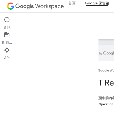
首頁
Google 保管箱
Workspace
Google Vault
資訊
總覽
指南
參考資料
支援
即時通訊
API
Vault API
首頁
Google W
第 1 版
總覽
REST Re
REST 資源
重要
這個頁面中的內
案件
.
exports
資源：Operation
案件
狀態
案件
.
holds
.
accounts