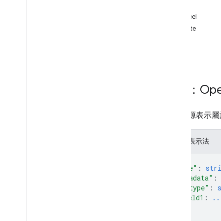
方法
案件
.
saved 查詢
cancel
作業
delete
總覽
get
取消
list
刪除
獲得
清單
資源：Oper
類型
帳戶數量
這個資源表示屬於
帳戶計數錯誤
Corpus
Type (類型)
JSON 表示法
Count
Artifacts 中繼資料
Count
Artifacts
Response
{
Error
Type
"name"
: 
str
"metadata"
:
訴訟保留
"@type"
: 
案件
field1
: 
..
查詢
...
Voice
Covered 資料
}
,