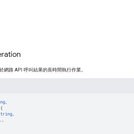
ation
網路 API 呼叫結果的長時間執行作業。
ing
,
 
{
string
,
.
,