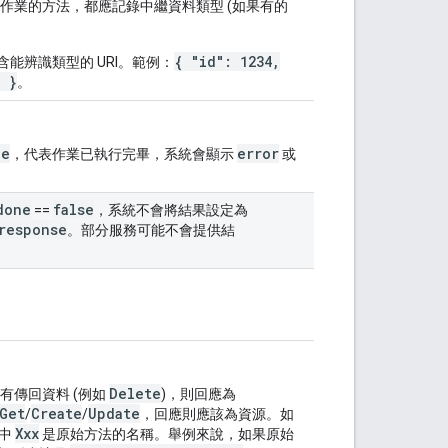
作業的方法，都應記錄中繼資料類型 (如果有的
{ "id": 1234,
能辨識類型的 URI。範例：
" }
。
ue
error
，代表作業已執行完畢，系統會顯示
或
done
false
==
，系統不會將結果設定為
response
。部分服務可能不會提供結
Delete
有傳回資料 (例如
)，則回應為
Get
Create
Update
/
/
，回應則應該為資源。如
Xxx
中
是原始方法的名稱。舉例來說，如果原始