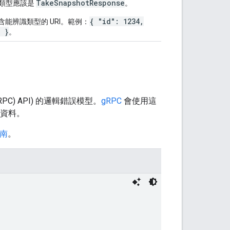
TakeSnapshotResponse
類型應該是
。
{ "id": 1234,
能辨識類型的 URI。範例：
" }
。
PC) API) 的邏輯錯誤模型。
gRPC
會使用這
資料。
指南
。