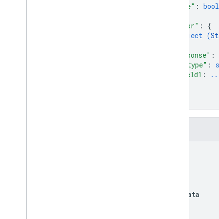
Wait
Operation
Request
"done"
: 
bool
用戶端程式庫
"error"
: 
{
object (
St
}
,
"response"
: 
"@type"
: 
field1
: 
..
...
}
}
欄位
name
metadata