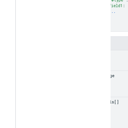
field1
: 
...
}
]
}
欄位
code
message
details[]