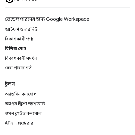
ডেভেলপারদের জন্য Google Workspace
প্ল্যাটফর্ম ওভারভিউ
বিকাশকারী পণ্য
রিলিজ নোট
বিকাশকারী সমর্থন
সেবা পাবার শর্ত
টুলস
অ্যাডমিন কনসোল
অ্যাপস স্ক্রিপ্ট ড্যাশবোর্ড
গুগল ক্লাউড কনসোল
APIs এক্সপ্লোরার