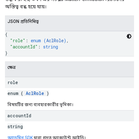
অস্তিত্ব বন্ধ হয়ে যায়।
JSON প্রতিনিধিত্ব
{
"role"
: 
enum (
AclRole
)
,
"accountId"
: 
string
}
ক্ষেত্র
role
enum (
AclRole
)
বিষয়টির জন্য ব্যবহারকারীর ভূমিকা।
account
Id
string
অ্যাডমিন SDK
দ্বারা প্রদত্ত অ্যাকাউন্ট আইডি।