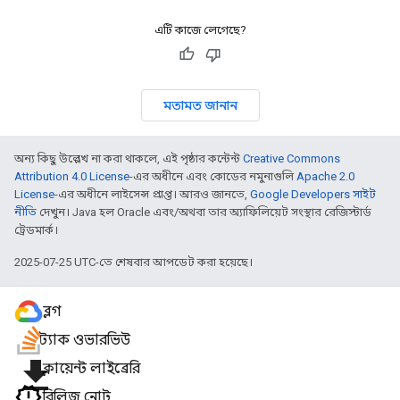
এটি কাজে লেগেছে?
মতামত জানান
অন্য কিছু উল্লেখ না করা থাকলে, এই পৃষ্ঠার কন্টেন্ট
Creative Commons
Attribution 4.0 License
-এর অধীনে এবং কোডের নমুনাগুলি
Apache 2.0
License
-এর অধীনে লাইসেন্স প্রাপ্ত। আরও জানতে,
Google Developers সাইট
নীতি
দেখুন। Java হল Oracle এবং/অথবা তার অ্যাফিলিয়েট সংস্থার রেজিস্টার্ড
ট্রেডমার্ক।
2025-07-25 UTC-তে শেষবার আপডেট করা হয়েছে।
ব্লগ
স্ট্যাক ওভারভিউ
file_download
ক্লায়েন্ট লাইব্রেরি
রিলিজ নোট