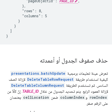
          "pageObjectId": 
PAGE_ID
,

        },

        "rows": 8,

        "columns": 5

      }

    }

  ]

}
حذف صفوف الجدول أو أعمدته
تعرض عينة تعليمات برمجية
presentations.batchUpdate
كيفية استخدام طريقة
DeleteTableRowRequest
لإزالة الصف
السادس. ثم تستخدم الطريقة
DeleteTableColumnRequest
لإزالة العمود الرابع. يتم تحديد الجدول من خلال
TABLE_ID
. إنّ كلّاً من
rowIndex
و
columnIndex
ضمن
cellLocation
يعتمدان
على الرقم صفر.