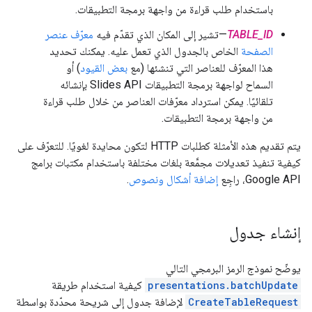
باستخدام طلب قراءة من واجهة برمجة التطبيقات.
TABLE_ID
—تشير إلى المكان الذي تقدّم فيه
معرّف عنصر
الصفحة
الخاص بالجدول الذي تعمل عليه. يمكنك تحديد
هذا المعرّف للعناصر التي تنشئها (مع
بعض القيود
) أو
السماح لواجهة برمجة التطبيقات Slides API بإنشائه
تلقائيًا. يمكن استرداد معرّفات العناصر من خلال طلب قراءة
من واجهة برمجة التطبيقات.
يتم تقديم هذه الأمثلة كطلبات HTTP لتكون محايدة لغويًا. للتعرّف على
كيفية تنفيذ تعديلات مجمَّعة بلغات مختلفة باستخدام مكتبات برامج
Google API، راجِع
إضافة أشكال ونصوص
.
إنشاء جدول
يوضّح نموذج الرمز البرمجي التالي
presentations.batchUpdate
كيفية استخدام طريقة
CreateTableRequest
لإضافة جدول إلى شريحة محدّدة بواسطة