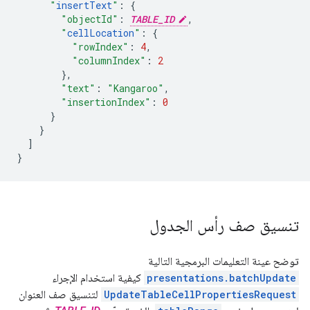
"
insertText
"
:
{
"objectId"
:
TABLE_ID
,
"
cellLocation
"
:
{
"rowIndex"
:
4
,
"columnIndex"
:
2
},
"text"
:
"Kangaroo"
,
"insertionIndex"
:
0
}
}
]
}
تنسيق صف رأس الجدول
توضح عينة التعليمات البرمجية التالية
presentations.batchUpdate
كيفية استخدام الإجراء
UpdateTableCellPropertiesRequest
لتنسيق صف العنوان