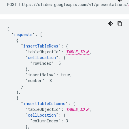
POST https://slides.googleapis.com/v1/presentations/
{

  "
requests
": [

    {

      "
insertTableRows
": {

        "tableObjectId": 
TABLE_ID
,

        "
cellLocation
": {

          "rowIndex": 5

        },

        "insertBelow": true,

        "number": 3

      }

    },

    {

      "
insertTableColumns
": {

        "tableObjectId": 
TABLE_ID
,

        "
cellLocation
": {

          "columnIndex": 3

        },
