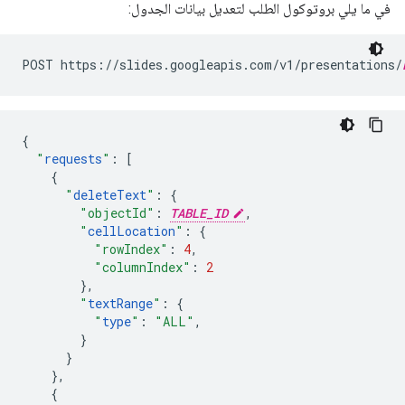
في ما يلي بروتوكول الطلب لتعديل بيانات الجدول:
POST https://slides.googleapis.com/v1/presentations/
{
"
requests
"
:
[
{
"
deleteText
"
:
{
"objectId"
:
TABLE_ID
,
"
cellLocation
"
:
{
"rowIndex"
:
4
,
"columnIndex"
:
2
},
"
textRange
"
:
{
"
type
"
:
"ALL"
,
}
}
},
{