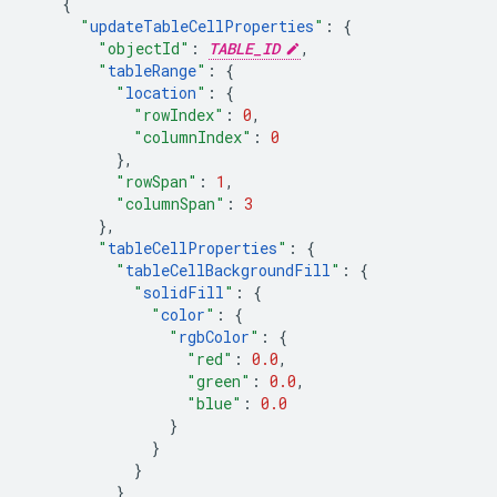
{
"
updateTableCellProperties
"
:
{
"objectId"
:
TABLE_ID
,
"
tableRange
"
:
{
"
location
"
:
{
"rowIndex"
:
0
,
"columnIndex"
:
0
},
"rowSpan"
:
1
,
"columnSpan"
:
3
},
"
tableCellProperties
"
:
{
"
tableCellBackgroundFill
"
:
{
"
solidFill
"
:
{
"
color
"
:
{
"
rgbColor
"
:
{
"red"
:
0.0
,
"green"
:
0.0
,
"blue"
:
0.0
}
}
}
}