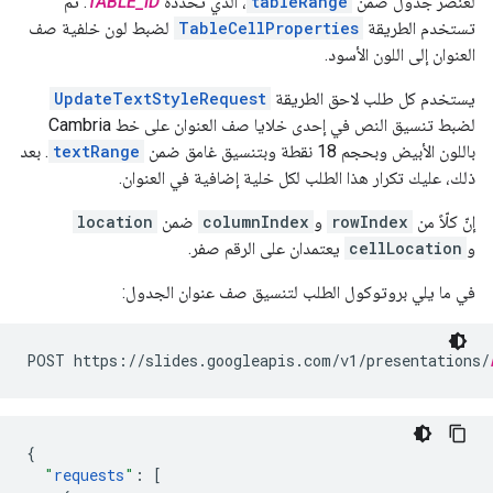
لعنصر جدول ضمن
tableRange
، الذي تحدّده
TABLE_ID
. ثم
تستخدم الطريقة
TableCellProperties
لضبط لون خلفية صف
العنوان إلى اللون الأسود.
يستخدم كل طلب لاحق الطريقة
UpdateTextStyleRequest
لضبط تنسيق النص في إحدى خلايا صف العنوان على خط Cambria
باللون الأبيض وبحجم 18 نقطة وبتنسيق غامق ضمن
textRange
. بعد
ذلك، عليك تكرار هذا الطلب لكل خلية إضافية في العنوان.
إنّ كلّاً من
rowIndex
و
columnIndex
ضمن
location
و
cellLocation
يعتمدان على الرقم صفر.
في ما يلي بروتوكول الطلب لتنسيق صف عنوان الجدول:
POST https://slides.googleapis.com/v1/presentations/
{
"
requests
"
:
[