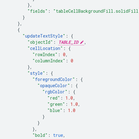
},
"fields"
:
"tableCellBackgroundFill.solidFill
}
},
{
"
updateTextStyle
"
:
{
"objectId"
:
TABLE_ID
,
"
cellLocation
"
:
{
"rowIndex"
:
0
,
"columnIndex"
:
0
},
"
style
"
:
{
"
foregroundColor
"
:
{
"
opaqueColor
"
:
{
"
rgbColor
"
:
{
"red"
:
1.0
,
"green"
:
1.0
,
"blue"
:
1.0
}
}
},
"bold"
:
true
,