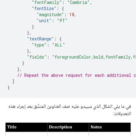
"fontFamily"
:
"Cambria"
,
"
fontSize
"
:
{
"magnitude"
:
18
,
"
unit
"
:
"PT"
}
},
"
textRange
"
:
{
"type"
:
"ALL"
},
"fields"
:
"foregroundColor,bold,fontFamily,f
}
},
// Repeat the above request for each additional c
]
}
في ما يلي الشكل الذي سيبدو عليه صف العناوين المنسَّق بعد إجراء هذه
التعديلات: