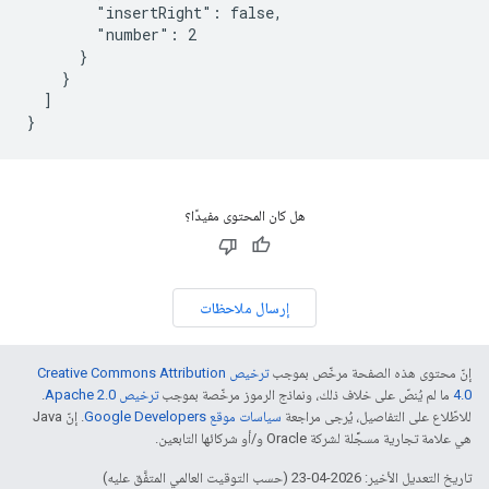
        "insertRight": false,

        "number": 2

      }

    }

  ]

}
هل كان المحتوى مفيدًا؟
إرسال ملاحظات
إنّ محتوى هذه الصفحة مرخّص بموجب
ترخيص Creative Commons Attribution
4.0‏
ما لم يُنصّ على خلاف ذلك، ونماذج الرموز مرخّصة بموجب
ترخيص Apache 2.0‏
.
للاطّلاع على التفاصيل، يُرجى مراجعة
سياسات موقع Google Developers‏
. إنّ Java
هي علامة تجارية مسجَّلة لشركة Oracle و/أو شركائها التابعين.
تاريخ التعديل الأخير: 2026-04-23 (حسب التوقيت العالمي المتفَّق عليه)