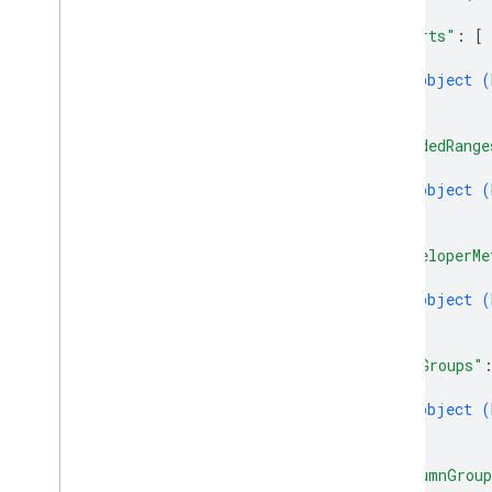
}
,
"charts"
: 
[
{
object (
}
]
,
"bandedRange
{
object (
}
]
,
"developerMe
{
object (
}
]
,
"rowGroups"
{
object (
}
]
,
"columnGrou