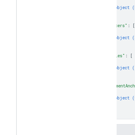
{
object (
}
]
,
"slicers"
: 
[
{
object (
}
]
,
"tables"
: 
[
{
object (
}
]
,
"commentAnch
{
object (
}
]
}
ช่อง