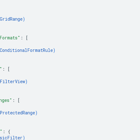
GridRange
)
Formats"
: 
[
ConditionalFormatRule
)
"
: 
[
FilterView
)
nges"
: 
[
ProtectedRange
)
"
: 
{
sicFilter
)