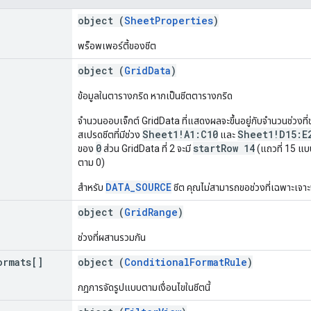
object (
SheetProperties
)
พร็อพเพอร์ตี้ของชีต
object (
GridData
)
ข้อมูลในตารางกริด หากเป็นชีตตารางกริด
จำนวนออบเจ็กต์ GridData ที่แสดงผลจะขึ้นอยู่กับจำนวนช่วงที่ข
Sheet1!A1:C10
Sheet1!D15:E
สเปรดชีตที่มีช่วง
และ
0
startRow 14
ของ
ส่วน GridData ที่ 2 จะมี
(แถวที่ 15 แ
ตาม 0)
DATA_SOURCE
สำหรับ
ชีต คุณไม่สามารถขอช่วงที่เฉพาะเจาะจ
object (
GridRange
)
ช่วงที่ผสานรวมกัน
ormats[]
object (
ConditionalFormatRule
)
กฎการจัดรูปแบบตามเงื่อนไขในชีตนี้