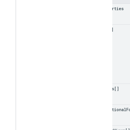
properties
data[]
merges[]
conditional
F