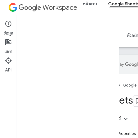
หน้าแรก
Google Sheet
Workspace
Google Sheets
ข้อมูล
ภาพรวม
คำแนะนำ
ข้อมูลอ้างอิง
เซิร์ฟเวอร์ MCP
ตัวอย่
แชท
API
Sheets API
หน้าแรก
Google
v4
ภาพรวม
Sheets
ทรัพยากรของ REST
สเปรดชีต
ในหน้านี้
ภาพรวม
ชีต
สเปรดชีต
SheetProperties
ชีต