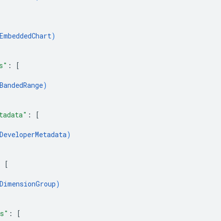
EmbeddedChart
)
s"
: 
[
BandedRange
)
tadata"
: 
[
DeveloperMetadata
)
: 
[
DimensionGroup
)
ps"
: 
[