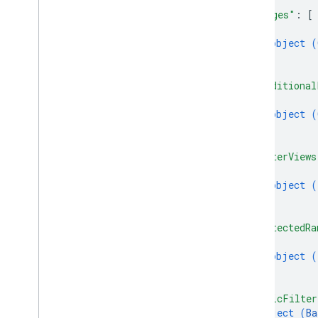
]
,
อัปเดตค่า
"merges"
: 
[
ค่าอินพุตอินพุต
{
ตัวเลือกค่าการแสดงผล
object (
}
ไลบรารีของไคลเอ็นต์
]
,
พารามิเตอร์การค้นหา
"conditional
ขีดจำกัดการใช้งาน
{
object (
}
]
,
"filterViews
{
object (
}
]
,
"protectedRa
{
object (
}
]
,
"basicFilter
object (
Ba