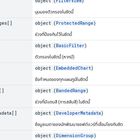
object (
FilterView
)
มุมมองตัวกรองในชีตนี้
ges[]
object (
ProtectedRange
)
ช่วงที่ป้องกันไว้ในชีตนี้
object (
BasicFilter
)
ตัวกรองในชีตนี้ (หากมี)
object (
EmbeddedChart
)
ข้อกำหนดของทุกแผนภูมิในชีตนี้
[]
object (
BandedRange
)
ช่วงที่มีแถบสี (การสลับสี) ในชีตนี้
adata[]
object (
DeveloperMetadata
)
ข้อมูลเมตาของนักพัฒนาซอฟต์แวร์ที่เชื่อมโยงกับชีต
object (
DimensionGroup
)