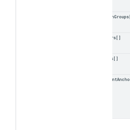
column
Groups
slicers[]
tables[]
comment
Ancho