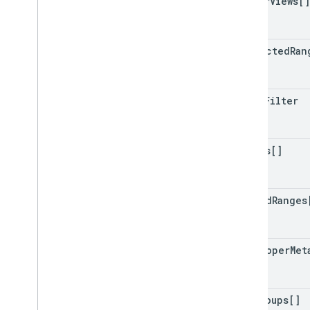
filter
Views[]
protected
Ran
basic
Filter
charts[]
banded
Ranges
developer
Met
row
Groups[]