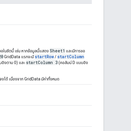
Sheet1
อในชีตนี้ เช่น หากข้อมูลนี้แสดง
และมีการขอ
20
startRow
startColumn
GridData แรกจะมี
/
startColumn 3
บบอิงตาม 0) และ
(คอลัมน์ D แบบอิง
งได้ เนื่องจาก GridData มีค่าทั้งหมด