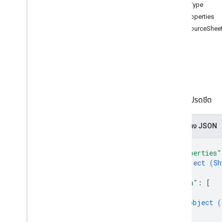
SheetType
เซลล์
GridProperties
ตาราง Pivot
DataSourceSheet
แผนภูมิ
อื่นๆ
batch
Update
สร้าง
ชีต
ดาวน์โหลด
รับตัวกรองข้อมูล
ชีตในสเปรดชีต
สเปรดชีต
สเปรดชีต ชีต
การแสดง JSON
ค่าสเปรดชีต
{
ประเภท
"properties"
ตัวกรองข้อมูล
object (
Sh
ตัวเลือกวันที่และเวลา
}
,
มิติข้อมูล
"data"
: 
[
ช่วงมิติข้อมูล
{
object (
Error
Code
}
รายละเอียดข้อผิดพลาด