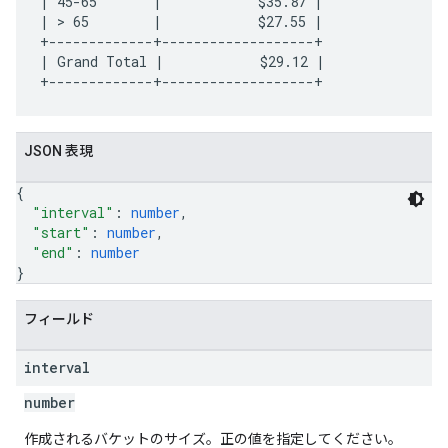
| 45-65       |            $35.87 |

| > 65        |            $27.55 |

+-------------+-------------------+

| Grand Total |            $29.12 |

JSON 表現
{
"interval"
: 
number
,
"start"
: 
number
,
"end"
: 
number
}
フィールド
interval
number
作成されるバケットのサイズ。正の値を指定してください。