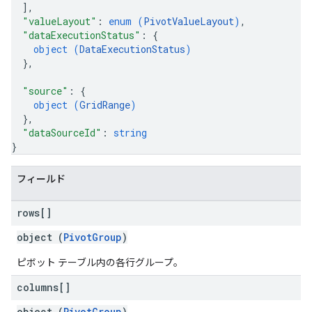
]
,
"valueLayout"
: 
enum (
PivotValueLayout
)
,
"dataExecutionStatus"
: 
{
object (
DataExecutionStatus
)
}
,
"source"
: 
{
object (
GridRange
)
}
,
"dataSourceId"
: 
string
}
フィールド
rows[]
object (
PivotGroup
)
ピボット テーブル内の各行グループ。
columns[]
object (
PivotGroup
)