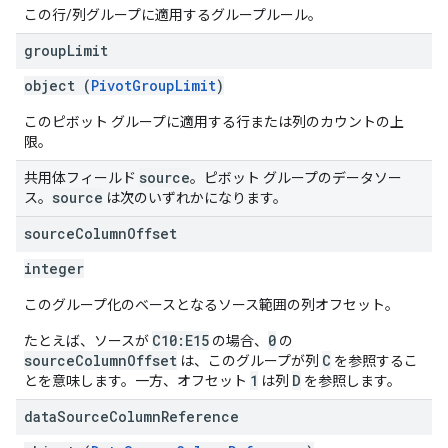
この行/列グループに適用するグループルール。
group
Limit
object (
PivotGroupLimit
)
このピボット グループに適用する行または列のカウントの上
限。
source
共用体フィールド
。ピボット グループのデータソー
source
ス。
は次のいずれかになります。
source
Column
Offset
integer
このグループ化のベースとなるソース範囲の列オフセット。
C10:E15
0
たとえば、ソースが
の場合、
の
sourceColumnOffset
C
は、このグループが列
を参照するこ
1
D
とを意味します。一方、オフセット
は列
を参照します。
data
Source
Column
Reference