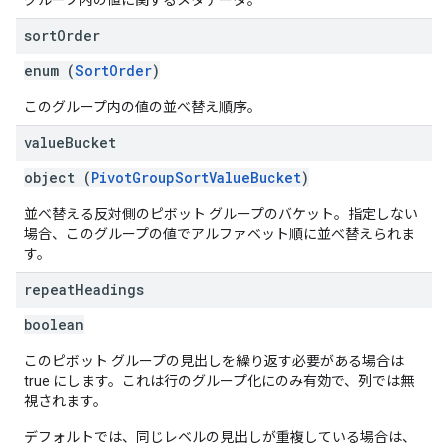
グループ内の値に関するメタデータ。
sort
Order
enum (
SortOrder
)
このグループ内の値の並べ替え順序。
value
Bucket
object (
PivotGroupSortValueBucket
)
並べ替える反対側のピボット グループのバケット。指定しない
場合、このグループの値でアルファベット順に並べ替えられま
す。
repeat
Headings
boolean
このピボット グループの見出しを繰り返す必要がある場合は
true にします。これは行のグループ化にのみ有効で、列では無
視されます。
デフォルトでは、同じレベルの見出しが重複している場合は、