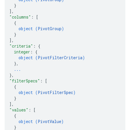
}
]
,
"columns"
: 
[
{
object (
PivotGroup
)
}
]
,
"criteria"
: 
{
integer
: 
{
object (
PivotFilterCriteria
)
}
,
...
}
,
"filterSpecs"
: 
[
{
object (
PivotFilterSpec
)
}
]
,
"values"
: 
[
{
object (
PivotValue
)
}