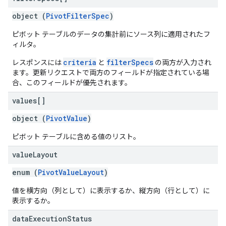
object (
PivotFilterSpec
)
ピボット テーブルのデータの集計前にソース列に適用されたフ
ィルタ。
criteria
filterSpecs
レスポンスには
と
の両方が入力され
ます。更新リクエストで両方のフィールドが指定されている場
合、このフィールドが優先されます。
values[]
object (
PivotValue
)
ピボット テーブルに含める値のリスト。
value
Layout
enum (
PivotValueLayout
)
値を横方向（列として）に表示するか、縦方向（行として）に
表示するか。
data
Execution
Status