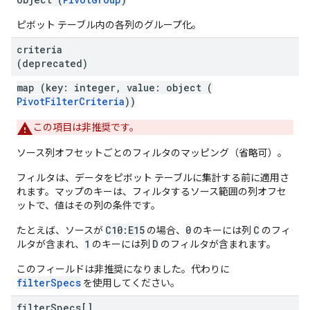
ピボット テーブル内の各列のグループ化。
criteria
(deprecated)
map (key: integer, value: object (
PivotFilterCriteria
))
この項目は非推奨です。
ソース列オフセットごとのフィルタのマッピング（省略可）。
フィルタは、データをピボット テーブルに集計する前に適用さ
れます。マップのキーは、フィルタするソース範囲の列オフセ
ットで、値はその列の条件です。
C10:E15
0
C
たとえば、ソースが
の場合、
のキーには列
のフィ
1
D
ルタが含まれ、
のキーには列
のフィルタが含まれます。
このフィールドは非推奨になりました。代わりに
filterSpecs
を使用してください。
filter
Specs[]