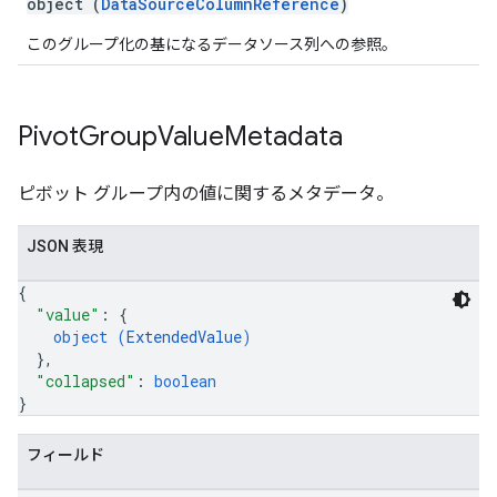
object (
DataSourceColumnReference
)
このグループ化の基になるデータソース列への参照。
Pivot
Group
Value
Metadata
ピボット グループ内の値に関するメタデータ。
JSON 表現
{
"value"
: 
{
object (
ExtendedValue
)
}
,
"collapsed"
: 
boolean
}
フィールド