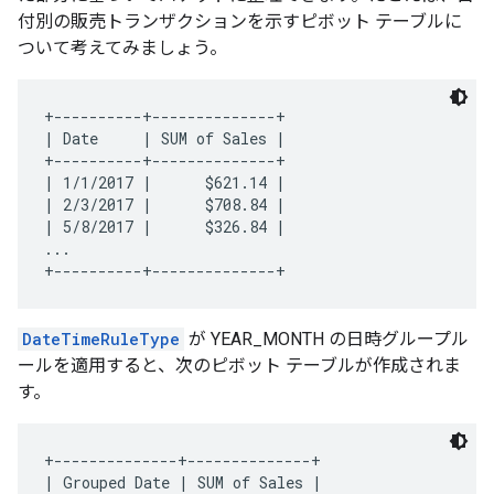
付別の販売トランザクションを示すピボット テーブルに
ついて考えてみましょう。
+----------+--------------+

| Date     | SUM of Sales |

+----------+--------------+

| 1/1/2017 |      $621.14 |

| 2/3/2017 |      $708.84 |

| 5/8/2017 |      $326.84 |

...

DateTimeRuleType
が YEAR_MONTH の日時グループル
ールを適用すると、次のピボット テーブルが作成されま
す。
+--------------+--------------+

| Grouped Date | SUM of Sales |
