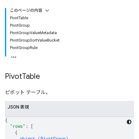
このページの内容
PivotTable
PivotGroup
PivotGroupValueMetadata
PivotGroupSortValueBucket
PivotGroupRule
Pivot
Table
ピボット テーブル。
JSON 表現
{
"rows"
: 
[
{
object (
PivotGroup
)