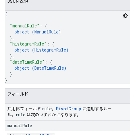
JSON 表現
{
"manualRule"
: 
{
object (
ManualRule
)
}
,
"histogramRule"
: 
{
object (
HistogramRule
)
}
,
"dateTimeRule"
: 
{
object (
DateTimeRule
)
}
}
フィールド
rule
Pivot
Group
共用体フィールド
。
に適用するルー
rule
ル。
は次のいずれかになります。
manual
Rule