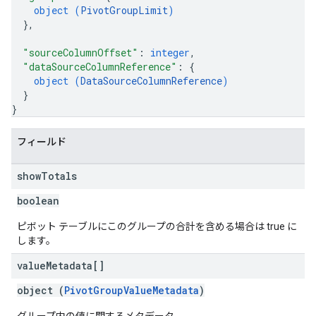
object (
PivotGroupLimit
)
}
,
"sourceColumnOffset"
: 
integer
,
"dataSourceColumnReference"
: 
{
object (
DataSourceColumnReference
)
}
}
フィールド
show
Totals
boolean
ピボット テーブルにこのグループの合計を含める場合は true に
します。
value
Metadata[]
object (
PivotGroupValueMetadata
)