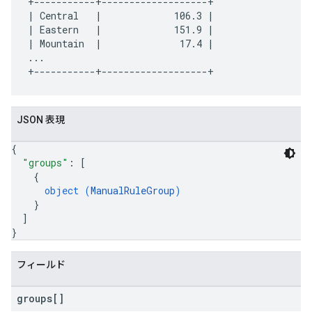
+-----------+-------------------+

| Central   |             106.3 |

| Eastern   |             151.9 |

| Mountain  |              17.4 |

...

JSON 表現
{
"groups"
: 
[
{
object (
ManualRuleGroup
)
}
]
}
フィールド
groups[]