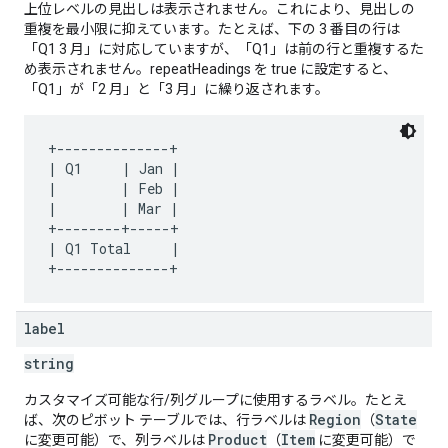
上位レベルの見出しは表示されません。これにより、見出しの
重複を最小限に抑えています。たとえば、下の 3 番目の行は
「Q1 3 月」に対応していますが、「Q1」は前の行と重複するた
め表示されません。repeatHeadings を true に設定すると、
「Q1」が「2 月」と「3 月」に繰り返されます。
+--------------+

| Q1     | Jan |

|        | Feb |

|        | Mar |

+--------+-----+

| Q1 Total     |

label
string
カスタマイズ可能な行/列グループに使用するラベル。たとえ
Region
State
ば、次のピボット テーブルでは、行ラベルは
（
Product
Item
に変更可能）で、列ラベルは
（
に変更可能）で