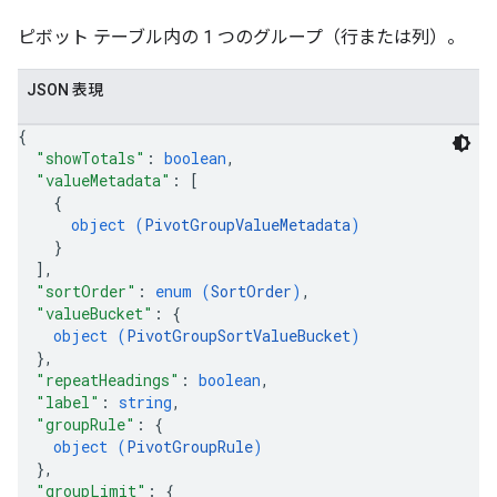
ピボット テーブル内の 1 つのグループ（行または列）。
JSON 表現
{
"showTotals"
: 
boolean
,
"valueMetadata"
: 
[
{
object (
PivotGroupValueMetadata
)
}
]
,
"sortOrder"
: 
enum (
SortOrder
)
,
"valueBucket"
: 
{
object (
PivotGroupSortValueBucket
)
}
,
"repeatHeadings"
: 
boolean
,
"label"
: 
string
,
"groupRule"
: 
{
object (
PivotGroupRule
)
}
,
"groupLimit"
: 
{