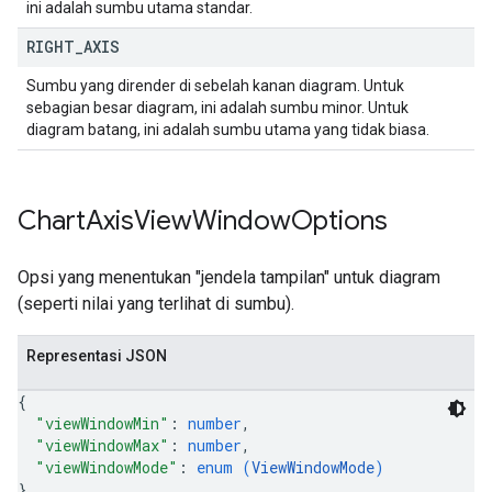
ini adalah sumbu utama standar.
RIGHT
_
AXIS
Sumbu yang dirender di sebelah kanan diagram. Untuk
sebagian besar diagram, ini adalah sumbu minor. Untuk
diagram batang, ini adalah sumbu utama yang tidak biasa.
Chart
Axis
View
Window
Options
Opsi yang menentukan "jendela tampilan" untuk diagram
(seperti nilai yang terlihat di sumbu).
Representasi JSON
{
"viewWindowMin"
: 
number
,
"viewWindowMax"
: 
number
,
"viewWindowMode"
: 
enum (
ViewWindowMode
)
}