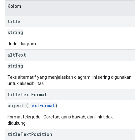
Kolom
title
string
Judul diagram.
alt
Text
string
Teks alternatif yang menjelaskan diagram. Ini sering digunakan
untuk aksesibilitas.
title
Text
Format
object (
TextFormat
)
Format teks judul. Coretan, garis bawah, dan link tidak
didukung.
title
Text
Position