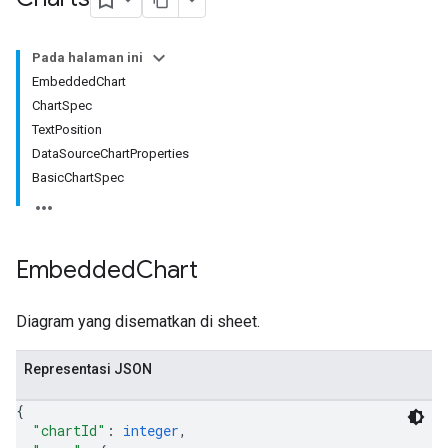
Pada halaman ini
EmbeddedChart
ChartSpec
TextPosition
DataSourceChartProperties
BasicChartSpec
Embedded
Chart
Diagram yang disematkan di sheet.
Representasi JSON
{
"chartId"
: 
integer
,