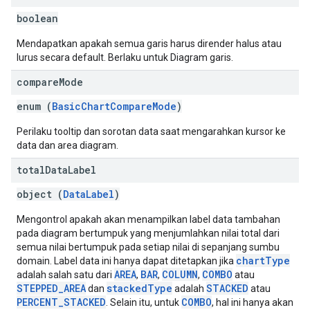
boolean
Mendapatkan apakah semua garis harus dirender halus atau
lurus secara default. Berlaku untuk Diagram garis.
compare
Mode
enum (
BasicChartCompareMode
)
Perilaku tooltip dan sorotan data saat mengarahkan kursor ke
data dan area diagram.
total
Data
Label
object (
DataLabel
)
Mengontrol apakah akan menampilkan label data tambahan
pada diagram bertumpuk yang menjumlahkan nilai total dari
semua nilai bertumpuk pada setiap nilai di sepanjang sumbu
chartType
domain. Label data ini hanya dapat ditetapkan jika
AREA
BAR
COLUMN
COMBO
adalah salah satu dari
,
,
,
atau
STEPPED_AREA
stackedType
STACKED
dan
adalah
atau
PERCENT_STACKED
COMBO
. Selain itu, untuk
, hal ini hanya akan