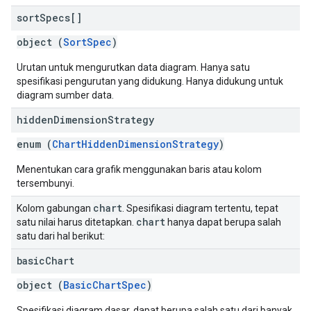
sort
Specs[]
object (
SortSpec
)
Urutan untuk mengurutkan data diagram. Hanya satu
spesifikasi pengurutan yang didukung. Hanya didukung untuk
diagram sumber data.
hidden
Dimension
Strategy
enum (
ChartHiddenDimensionStrategy
)
Menentukan cara grafik menggunakan baris atau kolom
tersembunyi.
chart
Kolom gabungan
. Spesifikasi diagram tertentu, tepat
chart
satu nilai harus ditetapkan.
hanya dapat berupa salah
satu dari hal berikut:
basic
Chart
object (
BasicChartSpec
)
Spesifikasi diagram dasar, dapat berupa salah satu dari banyak