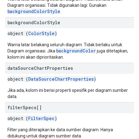
Diagram organisasi. Tidak digunakan lagi: Gunakan
backgroundColorStyle
.
background
Color
Style
object (
ColorStyle
)
Warna latar belakang seluruh diagram. Tidak berlaku untuk
backgroundColor
Diagram organisasi. Jika
juga ditetapkan,
kolom ini akan diprioritaskan.
data
Source
Chart
Properties
object (
DataSourceChartProperties
)
Jika ada, kolom ini berisi properti spesifik per diagram sumber
data.
filter
Specs[]
object (
FilterSpec
)
Filter yang diterapkan ke data sumber diagram. Hanya
didukung untuk diagram sumber data.