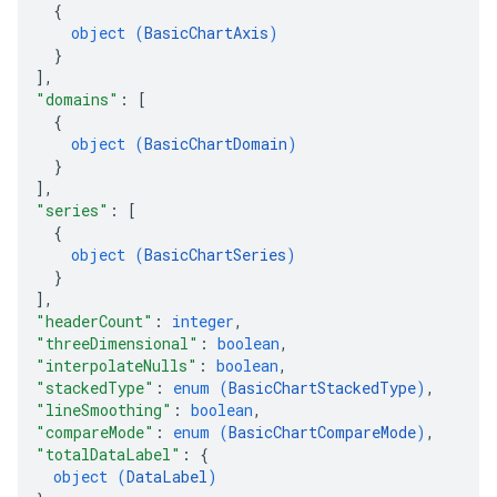
{
object (
BasicChartAxis
)
}
]
,
"domains"
: 
[
{
object (
BasicChartDomain
)
}
]
,
"series"
: 
[
{
object (
BasicChartSeries
)
}
]
,
"headerCount"
: 
integer
,
"threeDimensional"
: 
boolean
,
"interpolateNulls"
: 
boolean
,
"stackedType"
: 
enum (
BasicChartStackedType
)
,
"lineSmoothing"
: 
boolean
,
"compareMode"
: 
enum (
BasicChartCompareMode
)
,
"totalDataLabel"
: 
{
object (
DataLabel
)