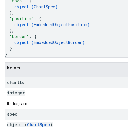
"spec"
: 
{
object (
ChartSpec
)
}
,
"position"
: 
{
object (
EmbeddedObjectPosition
)
}
,
"border"
: 
{
object (
EmbeddedObjectBorder
)
}
}
Kolom
chart
Id
integer
ID diagram.
spec
object (
ChartSpec
)