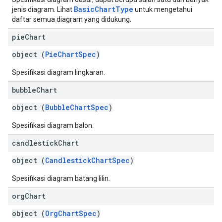
BasicChartType
jenis diagram. Lihat
untuk mengetahui
daftar semua diagram yang didukung.
pie
Chart
object (
PieChartSpec
)
Spesifikasi diagram lingkaran.
bubble
Chart
object (
BubbleChartSpec
)
Spesifikasi diagram balon.
candlestick
Chart
object (
CandlestickChartSpec
)
Spesifikasi diagram batang lilin.
org
Chart
object (
OrgChartSpec
)