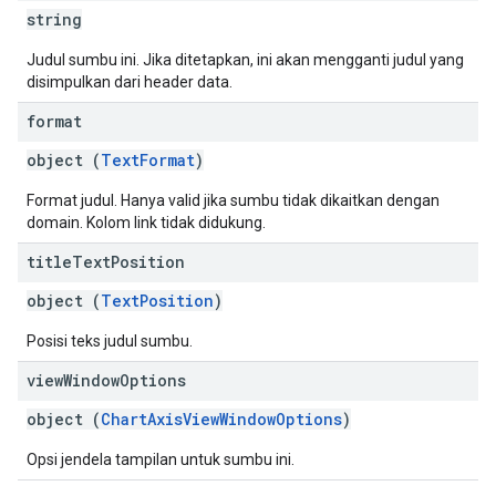
string
Judul sumbu ini. Jika ditetapkan, ini akan mengganti judul yang
disimpulkan dari header data.
format
object (
TextFormat
)
Format judul. Hanya valid jika sumbu tidak dikaitkan dengan
domain. Kolom link tidak didukung.
title
Text
Position
object (
TextPosition
)
Posisi teks judul sumbu.
view
Window
Options
object (
ChartAxisViewWindowOptions
)
Opsi jendela tampilan untuk sumbu ini.