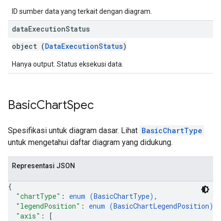
ID sumber data yang terkait dengan diagram.
data
Execution
Status
object (
DataExecutionStatus
)
Hanya output. Status eksekusi data.
Basic
Chart
Spec
Spesifikasi untuk diagram dasar. Lihat
BasicChartType
untuk mengetahui daftar diagram yang didukung.
Representasi JSON
{
"chartType"
: 
enum (
BasicChartType
)
,
"legendPosition"
: 
enum (
BasicChartLegendPosition
)
,
"axis"
: 
[