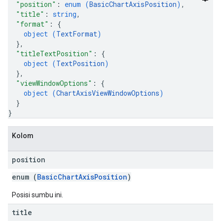
"position"
: 
enum (
BasicChartAxisPosition
)
,
"title"
: 
string
,
"format"
: 
{
object (
TextFormat
)
}
,
"titleTextPosition"
: 
{
object (
TextPosition
)
}
,
"viewWindowOptions"
: 
{
object (
ChartAxisViewWindowOptions
)
}
}
Kolom
position
enum (
BasicChartAxisPosition
)
Posisi sumbu ini.
title