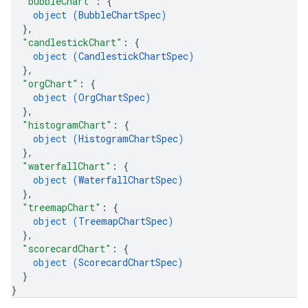
"bubbleChart"
: 
{
object (
BubbleChartSpec
)
}
,
"candlestickChart"
: 
{
object (
CandlestickChartSpec
)
}
,
"orgChart"
: 
{
object (
OrgChartSpec
)
}
,
"histogramChart"
: 
{
object (
HistogramChartSpec
)
}
,
"waterfallChart"
: 
{
object (
WaterfallChartSpec
)
}
,
"treemapChart"
: 
{
object (
TreemapChartSpec
)
}
,
"scorecardChart"
: 
{
object (
ScorecardChartSpec
)
}
}