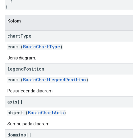
}
}
Kolom
chart
Type
enum (
BasicChartType
)
Jenis diagram.
legend
Position
enum (
BasicChartLegendPosition
)
Posisi legenda diagram.
axis[]
object (
BasicChartAxis
)
Sumbu pada diagram.
domains[]