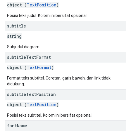
object (
TextPosition
)
Posisi teks judul. Kolom ini bersifat opsional.
subtitle
string
Subjudul diagram.
subtitle
Text
Format
object (
TextFormat
)
Format teks subtitel. Coretan, garis bawah, dan link tidak
didukung.
subtitle
Text
Position
object (
TextPosition
)
Posisi teks subtitel. Kolom ini bersifat opsional.
font
Name