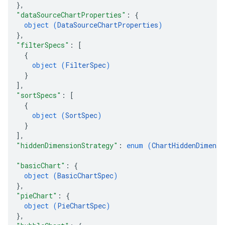
}
,
"dataSourceChartProperties"
: 
{
object (
DataSourceChartProperties
)
}
,
"filterSpecs"
: 
[
{
object (
FilterSpec
)
}
]
,
"sortSpecs"
: 
[
{
object (
SortSpec
)
}
]
,
"hiddenDimensionStrategy"
: 
enum (
ChartHiddenDimensi
"basicChart"
: 
{
object (
BasicChartSpec
)
}
,
"pieChart"
: 
{
object (
PieChartSpec
)
}
,