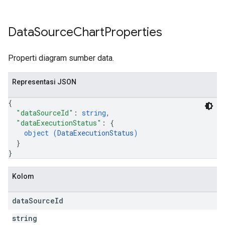
Data
Source
Chart
Properties
Properti diagram sumber data.
Representasi JSON
{
"dataSourceId"
: 
string
,
"dataExecutionStatus"
: 
{
object (
DataExecutionStatus
)
}
}
Kolom
data
Source
Id
string