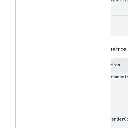
Update
Values
Response
Opción de entrada de valor
Opción de renderización de valores
range
Bibliotecas cliente
Parámetros de consulta
Límites de uso
Parámetros 
Parámetros
major
Dimensi
value
Render
O