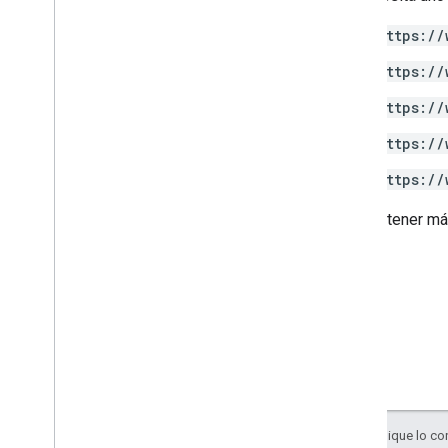
https://
https://
https://
https://
https://
Para obtener má
Salvo que se indique lo con