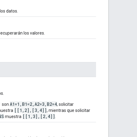
los datos.
recuperarán los valores.
os.
A1=1,B1=2,A2=3,B2=4
a1 son
, solicitar
[[1,2],[3,4]]
uestra
, mientras que solicitar
NS
[[1,3],[2,4]]
muestra
.