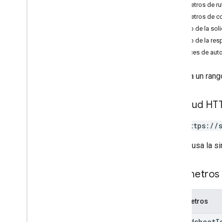
Parámetros de ru
Descripción general
Parámetros de c
append
Cuerpo de la soli
lote
Borrar
Cuerpo de la res
lote
Clear
By
Data
Filter
Alcances de auto
batch
Get
lote
Get
By
Data
Filter
Muestra un rango
batch
Update
batch
Update por el filtro de datos
borrar
Solicitud HT
get
GET https://
update
Tipos
La URL usa la si
Data
Filter
Opción de fecha y hora
Parámetros 
Dimensión
Rango de dimensión
Parámetros
Error
Code
Error
Details
spreadsheet
I