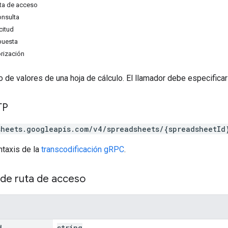
ta de acceso
onsulta
citud
puesta
rización
 de valores de una hoja de cálculo. El llamador debe especificar e
TP
sheets.googleapis.com/v4/spreadsheets/{spreadsheetId
ntaxis de la
transcodificación gRPC
.
de ruta de acceso
d
string