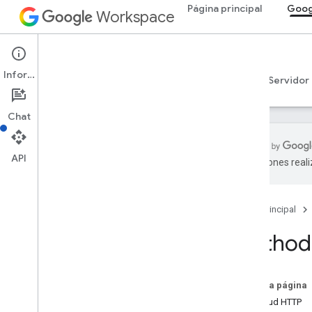
Página principal
Goog
Workspace
Google Sheets
Información
Descripción general
Guías
Referencia
Servidor
Chat
API
traducciones real
API de Sheets
v4
Página principal
Descripción general
Method:
Recursos de REST
hojas de cálculo
Spreadsheets
.
developer
Metadata
En esta página
hojas de cálculo
Solicitud HTTP
hojas de cálculo
.
valores