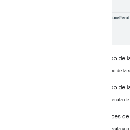
date
Time
Rend
Cuerpo de la
El cuerpo de la 
Cuerpo de l
Si se ejecuta de
Alcances de 
Se necesita uno