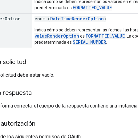
Indica cómo se deben representar los valores en el re
FORMATTED_VALUE
predeterminada es
.
er
Option
enum (
DateTimeRenderOption
)
Indica cómo se deben representar las fechas, las horas
valueRenderOption
FORMATTED_VALUE
es
. La o
SERIAL_NUMBER
predeterminada es
.
 solicitud
solicitud debe estar vacío.
a respuesta
 forma correcta, el cuerpo de la respuesta contiene una instanci
autorización
 de los siguientes permisos de OAuth: