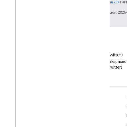
la
licencia Apache 2.0
. Par
Última actualización: 2026
Blog
X (Twitter)
Lea el blog de Google
Sigue a @workspaced
Workspace Developers
X (Twitter)
Google Workspace for Developers
Descripción general de la plataforma
Productos para desarrolladores
Notas de la versión