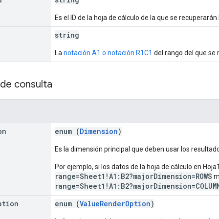
Es el ID de la hoja de cálculo de la que se recuperarán 
string
La
notación A1 o notación R1C1
del rango del que se 
de consulta
on
enum (
Dimension
)
Es la dimensión principal que deben usar los resultad
Por ejemplo, si los datos de la hoja de cálculo en Hoj
range=Sheet1!A1:B2?majorDimension=ROWS
m
range=Sheet1!A1:B2?majorDimension=COLUM
ption
enum (
ValueRenderOption
)