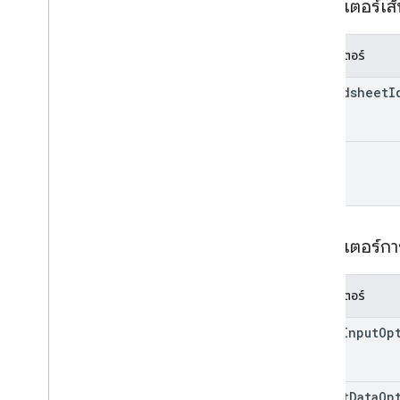
พารามิเตอร์เส
อัปเดตค่า
ค่าอินพุตอินพุต
ตัวเลือกค่าการแสดงผล
พารามิเตอร์
ไลบรารีของไคลเอ็นต์
spreadsheet
I
พารามิเตอร์การค้นหา
ขีดจำกัดการใช้งาน
range
พารามิเตอร์ก
พารามิเตอร์
value
Input
Op
insert
Data
Op