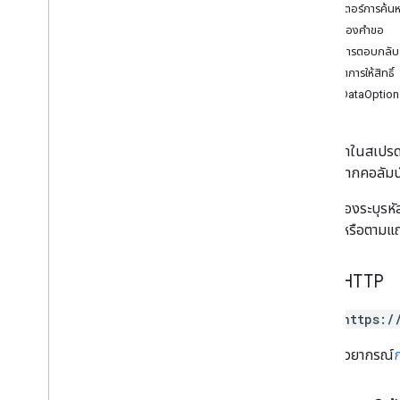
พารามิเตอร์การค้น
ภาพรวม
เนื้อหาของคำขอ
ต่อท้าย
เนื้อหาการตอบกลับ
ล้างเป็นกลุ่ม
ขอบเขตการให้สิทธิ์
ล้างข้อมูลตัวกรองตามกลุ่ม
InsertDataOption
batch
Get
ตัวกรอง Get
Get
By
Data
batch
Update
ต่อท้ายค่าในสเปรด
อัปเดตตัวกรองข้อมูลเป็นกลุ่ม
โดยเริ่มจากคอลัมน
ล้าง
ดาวน์โหลด
ผู้เรียกต้องระบุร
อัปเดต
คอลัมน์หรือตามแถว)
ประเภท
คำขอ HTTP
ตัวกรองข้อมูล
ตัวเลือกวันที่และเวลา
POST https:/
มิติข้อมูล
ช่วงมิติข้อมูล
URL ใช้ไวยากรณ์
Error
Code
รายละเอียดข้อผิดพลาด