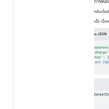
เนื้อหาการตอ
การตอบกลับเมื่ออ
หากทำสำเร็จ เนื้อห
การแสดง JSON
{
"spreadsheet
"tableRange"
"updates"
: 
{
object (
Up
}
}
ช่อง
spreadsheet
I