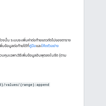
นช่วงนั้น ระบบจะเพิ่มค่าต่อท้ายแถวถัดไปของตาราง
มข้อมูลต่อท้ายได้ที่
คู่มือ
และ
โค้ดตัวอย่าง
บคุมเฉพาะวิธีเพิ่มข้อมูลอินพุตลงในชีต (ตาม
d}/values/{range}:append