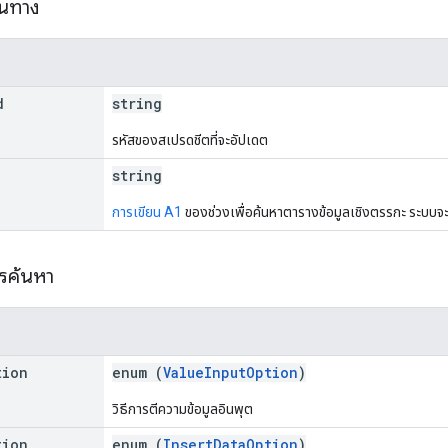
้นทาง
d
string
รหัสของสเปรดชีตที่จะอัปเดต
string
การเขียน A1
ของช่วงเพื่อค้นหาตารางข้อมูลเชิงตรรกะ ระบบจะ
ารค้นหา
tion
enum (
ValueInputOption
)
วิธีการตีความข้อมูลอินพุต
tion
enum (
InsertDataOption
)