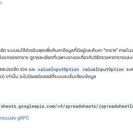
หา
ชีต ระบบจะใช้ช่วงอินพุตเพื่อค้นหาข้อมูลที่มีอยู่และค้นหา "ตาราง" ภายใ
์แรกของตาราง ดูรายละเอียดที่เฉพาะเจาะจงเกี่ยวกับวิธีตรวจหาตารางและเพิ่
หัสสเปรดชีต ช่วง และ
valueInputOption
valueInputOption
จะคว
 เท่านั้น จะไม่มีผลต่อเซลล์ที่ระบบจะเริ่มเขียนข้อมูล
/sheets.googleapis.com/v4/spreadsheets/{spreadsheetI
การแปลง gRPC