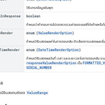
วิธีแทรกข้อมูลอินพุต
s
In
Response
boolean
กำหนดว่าคำตอบการอัปเดตควรรวมค่าของเซลล์ที่ต่อท้ายหรือไม่ 
e
Render
enum (
ValueRenderOption
)
กำหนดวิธีแสดงผลค่าในการตอบกลับ ตัวเลือกการแสดงผลเริ่ม
Time
Render
enum (
DateTimeRenderOption
)
กำหนดวิธีแสดงผลวันที่ เวลา และระยะเวลาในการตอบกลับ ระบบ
responseValueRenderOption
FORMATTED_V
เป็น
SERIAL_NUMBER
ขอ
อมีอินสแตนซ์ของ
ValueRange