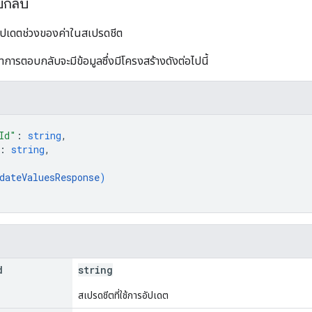
บกลับ
ัปเดตช่วงของค่าในสเปรดชีต
าการตอบกลับจะมีข้อมูลซึ่งมีโครงสร้างดังต่อไปนี้
Id"
: 
string
,
: 
string
,
dateValuesResponse
)
d
string
สเปรดชีตที่ใช้การอัปเดต