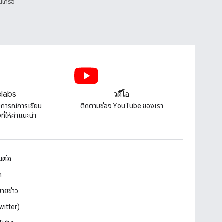
นเครือ
labs
วิดีโอ
บการณ์การเขียน
ติดตามช่อง YouTube ของเรา
ี่ให้คําแนะนํา
อมต่อ
ก
ายข่าว
witter)