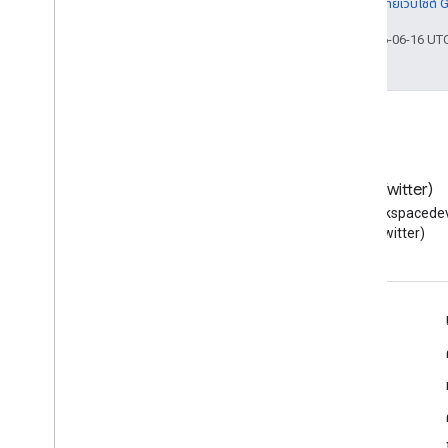
รายละเอียดที่
นโยบายเว็บไซต์
อัปเดตล่าสุด 2026-06-16 UT
บล็อก
X (Twitter)
อ่านบล็อกของนักพัฒนาซอฟต์แวร์
ติดตาม @workspacedev
Google Workspace
(Twitter)
Google Workspace สําหรับนักพัฒนาซอฟต์แวร์
ภาพรวมของแพลตฟอร์ม
ผลิตภัณฑ์สําหรับนักพัฒนาซอฟต์แวร์
บันทึกประจำรุ่น