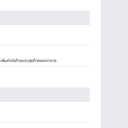
เพิ่มค่าต่อท้ายแถวสุดท้ายของตาราง