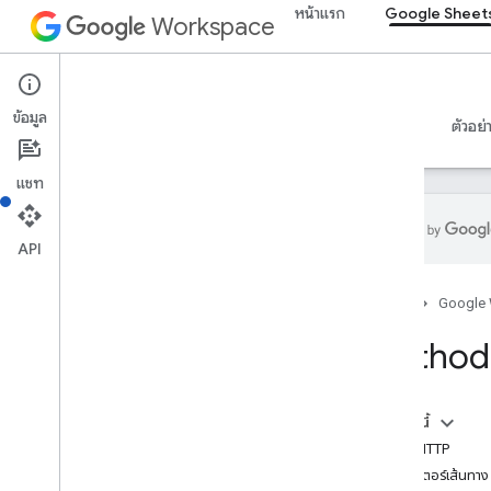
หน้าแรก
Google Sheet
Workspace
Google Sheets
ข้อมูล
ภาพรวม
คำแนะนำ
ข้อมูลอ้างอิง
เซิร์ฟเวอร์ MCP
ตัวอย่
แชท
API
Sheets API
หน้าแรก
Google
v4
ภาพรวม
Method:
ทรัพยากรของ REST
สเปรดชีต
ในหน้านี้
สเปรดชีต
คำขอ HTTP
สเปรดชีต ชีต
พารามิเตอร์เส้นทาง
ค่าสเปรดชีต