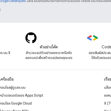
 Google Developers
Java เป็นเครื่องหมายการค้าจดทะเบียนของ Oracle และ/หรือบริษัทใ
C
ตัวอย่างโค้ด
Code
s บน X
สํารวจแอปตัวอย่างของเราหรือคัด
ลองสัมผัสประส
ลอกแอปเพื่อสร้างแอปของคุณเอง
โค้ดด้วยตนเองท
เครื่องมือ
เชื่
คอนโซลผู้ดูแลระบบ
บล็อ
หน้าแดชบอร์ดของ Apps Script
จดหม
คอนโซล Google Cloud
X (T