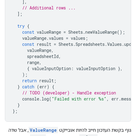
],
// Additional rows ...
];
try
{
const
valueRange
=
Sheets
.
newValueRange
();
valueRange
.
values
=
values
;
const
result
=
Sheets
.
Spreadsheets
.
Values
.
upda
valueRange
,
spreadsheetId
,
range
,
{
valueInputOption
:
valueInputOption
},
);
return
result
;
}
catch
(
err
)
{
// TODO (developer) - Handle exception
console
.
log
(
"Failed with error %s"
,
err
.
messag
}
};
גוף בקשת העדכון חייב להיות אובייקט
ValueRange
, אבל שדה