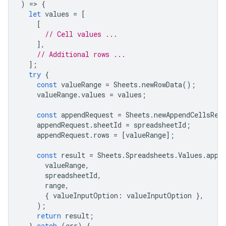
)
=
>
{
let
values
=
[
[
// Cell values ...
],
// Additional rows ...
];
try
{
const
valueRange
=
Sheets
.
newRowData
();
valueRange
.
values
=
values
;
const
appendRequest
=
Sheets
.
newAppendCellsReq
appendRequest
.
sheetId
=
spreadsheetId
;
appendRequest
.
rows
=
[
valueRange
];
const
result
=
Sheets
.
Spreadsheets
.
Values
.
appe
valueRange
,
spreadsheetId
,
range
,
{
valueInputOption
:
valueInputOption
},
);
return
result
;
}
catch
(
err
)
{