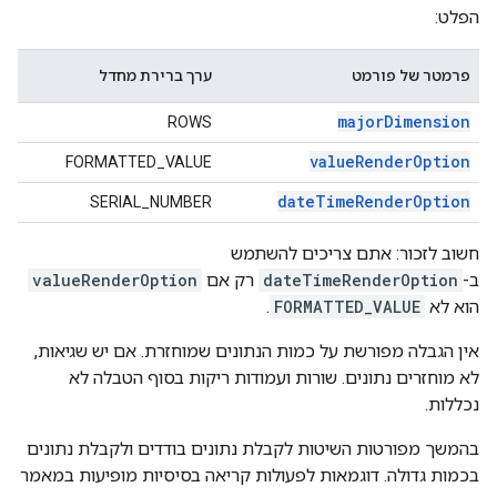
הפלט:
פרמטר של פורמט
ערך ברירת מחדל
majorDimension
ROWS
valueRenderOption
FORMATTED_VALUE
dateTimeRenderOption
SERIAL_NUMBER
חשוב לזכור: אתם צריכים להשתמש
ב-
dateTimeRenderOption
רק אם
valueRenderOption
הוא לא
FORMATTED_VALUE
.
אין הגבלה מפורשת על כמות הנתונים שמוחזרת. אם יש שגיאות,
לא מוחזרים נתונים. שורות ועמודות ריקות בסוף הטבלה לא
נכללות.
בהמשך מפורטות השיטות לקבלת נתונים בודדים ולקבלת נתונים
בכמות גדולה. דוגמאות לפעולות קריאה בסיסיות מופיעות במאמר