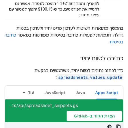
לתאריך, והמחרוזת '‎=1+2' הופכת לנוסחה. אפשר גם
להסיק את הפורמטים, כך ש-$100.15 יהפוך למספר עם
עיצוב מטבע.
בהמשך מתוארות השיטות לעדכון פריט יחיד ולעדכון בכמות
גדולה. דוגמאות לפעולות כתיבה בסיסיות מפורטות במאמר
כתיבה
בסיסית
.
כתיבה לטווח יחיד
כדי לכתוב נתונים לטווח יחיד, משתמשים בבקשת
:
spreadsheets.values.update
Apps Script
Java
JavaScript
עוד
sheets/api/spreadsheet_snippets.gs
הצגת הקוד ב-GitHub