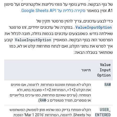
של גוף הבקשה. מידע נוסף על מזהי גיליונות אלקטרוניים ועל סימון
A1 זמין במאמר
סקירה כללית על Google Sheets API
.
כדי לבצע עדכונים, צריך להזין פרמטר תקין של
ValueInputOption
. במקרה של עדכונים יחידים, זהו פרמטר
שאילתה נדרש. כשמבצעים עדכונים בכמות גדולה, חובה לכלול את
הפרמטר הזה בגוף הבקשה. המאפיין
ValueInputOption
קובע
איך לפרש את נתוני הקלט, ואם לנתח מחרוזות קלט או לא, כמו
שמתואר בטבלה הבאה:
Value
Input
תיאור
Option
RAW
הקלט לא מנותח ומוכנס כמחרוזת. לדוגמה, אם מזינים
את הקלט ‎=1+2, המחרוזת ‎=1+2 מוצבת בתא, ולא
הנוסחה. (ערכים שאינם מחרוזות, כמו ערכים בוליאניים
RAW
או מספרים, תמיד מטופלים כ-
).
USER
_
הקלט מנותח בדיוק כמו שהוא מוזן לממשק המשתמש
ENTERED
של Sheets. לדוגמה, המחרוזת 'Mar 1 2016' הופכת