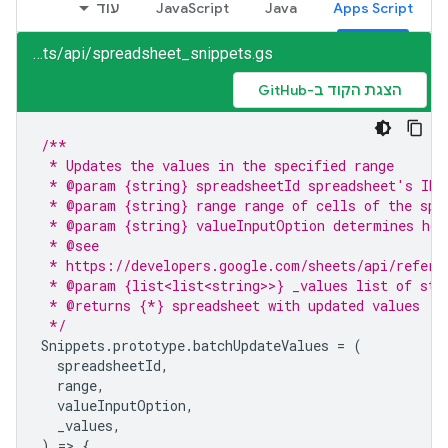
Apps Script
Java
JavaScript
עוד
sheets/api/spreadsheet_snippets.gs
הצגת הקוד ב-GitHub
/**
 * Updates the values in the specified range
 * @param {string} spreadsheetId spreadsheet's ID
 * @param {string} range range of cells of the spr
 * @param {string} valueInputOption determines how
 * @see
 * https://developers.google.com/sheets/api/refere
 * @param {list<list<string>>} _values list of str
 * @returns {*} spreadsheet with updated values
 */
Snippets
.
prototype
.
batchUpdateValues
=
(
spreadsheetId
,
range
,
valueInputOption
,
_values
,
)
=
>
{