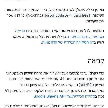
באופן כללי, מומלץ לשלב כמה פעולות קריאה או עדכון באמצעות
השיטות
batchGet
ו-
batchUpdate
(בהתאמה), כי זה משפר
את היעילות.
דוגמאות לכל אחת מהשיטות האלה מופיעות בדפים
קריאה
בסיסית
ו
כתיבה בסיסית
. כדי לראות את כל הדוגמאות, אפשר
לעיין ב
דף הסקירה הכללית של הדוגמאות
.
קריאה
כדי לקרוא ערכי נתונים מגיליון, צריך את מזהה הגיליון האלקטרוני
ואת סימון הטווח בפורמט A1. אם מציינים את הטווח בלי מזהה
הגיליון (
A1:B2
) הבקשה מופעלת בגיליון הראשון בגיליון
האלקטרוני. מידע נוסף על מזהי גיליונות אלקטרוניים ועל סימון A1
זמין ב
סקירה הכללית של Google Sheets API
.
יש כמה פרמטרים אופציונליים של שאילתה ששולטים בפורמט של