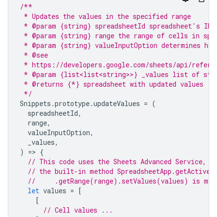
/**
 * Updates the values in the specified range
 * @param {string} spreadsheetId spreadsheet's ID
 * @param {string} range the range of cells in spr
 * @param {string} valueInputOption determines how
 * @see
 * https://developers.google.com/sheets/api/refere
 * @param {list<list<string>>} _values list of str
 * @returns {*} spreadsheet with updated values
 */
Snippets
.
prototype
.
updateValues
=
(
spreadsheetId
,
range
,
valueInputOption
,
_values
,
)
=
>
{
// This code uses the Sheets Advanced Service, b
// the built-in method SpreadsheetApp.getActiveS
//     .getRange(range).setValues(values) is mor
let
values
=
[
[
// Cell values ...