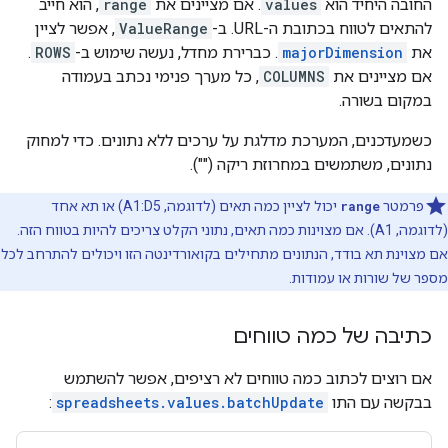
החובה היחיד הוא
values
. אם מציינים את
range
, הוא חייב
להתאים לטווח בכתובת ה-URL. ב-
ValueRange
, אפשר לציין
את
majorDimension
. כברירת מחדל, נעשה שימוש ב-
ROWS
.
אם מציינים את
COLUMNS
, כל מערך פנימי נכתב בעמודה
במקום בשורה.
כשמעדכנים, המערכת מדלגת על ערכים ללא נתונים. כדי למחוק
נתונים, משתמשים במחרוזת ריקה ("").
פרמטר
range
יכול לציין כמה תאים (לדוגמה, A1:D5) או תא אחד
(לדוגמה, A1). אם מצוינות כמה תאים, נתוני הקלט צריכים להיות בטווח הזה.
אם מצוינת תא בודד, הנתונים מתחילים בקואורדינטה הזו ויכולים להתרחב לכל
מספר של שורות או עמודות.
כתיבה של כמה טווחים
אם רוצים לכתוב כמה טווחים לא רציפים, אפשר להשתמש
בבקשה עם התו
spreadsheets.values.batchUpdate
: