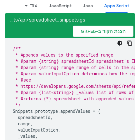
Apps Script
Java
JavaScript
עוד
sheets/api/spreadsheet_snippets.gs
הצגת הקוד ב-GitHub
/**
 * Appends values to the specified range
 * @param {string} spreadsheetId spreadsheet's ID
 * @param {string} range range of cells in the spr
 * @param valueInputOption determines how the inpu
 * @see
 * https://developers.google.com/sheets/api/refere
 * @param {list<string>} _values list of rows of v
 * @returns {*} spreadsheet with appended values
 */
Snippets
.
prototype
.
appendValues
=
(
spreadsheetId
,
range
,
valueInputOption
,
_values
,