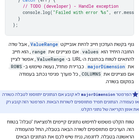
// TODO (developer) - Handle exception
console
.
log
(
"Failed with error %s"
,
err
.
messag
}
};
גוף בקשת העדכון חייב להיות אובייקט
ValueRange
, אבל שדה
החובה היחיד הוא
values
. אם מציינים את
range
, הוא חייב
להתאים לטווח בכתובת ה-URL. ב-
ValueRange
, אפשר לציין
את
majorDimension
. כברירת מחדל, נעשה שימוש ב-
ROWS
.
אם מציינים את
COLUMNS
, כל מערך פנימי נכתב בעמודה
במקום בשורה.
הפרמטר
majorDimension
לא קובע אם הנתונים יתווספו לטבלה כשורה
או כעמודה. הנתונים תמיד מתווספים לשורות הבאות. הפרמטר הזה קובע רק
את אופן הקריאה של נתוני הקלט.
טווח הקלט משמש לחיפוש נתונים קיימים ולמציאת 'טבלה' בטווח
הזה. הערכים מתווספים לשורה הבאה בטבלה, החל מהעמודה
הראשונה בטבלה. לדוגמה, נניח שיש לכם את הנתונים הבאים