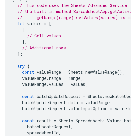
// This code uses the Sheets Advanced Service, b
// the built-in method SpreadsheetApp.getActiveS
//     .getRange(range).setValues(values) is mor
let
values
=
[
[
// Cell values ...
],
// Additional rows ...
];
try
{
const
valueRange
=
Sheets
.
newValueRange
();
valueRange
.
range
=
range
;
valueRange
.
values
=
values
;
const
batchUpdateRequest
=
Sheets
.
newBatchUpda
batchUpdateRequest
.
data
=
valueRange
;
batchUpdateRequest
.
valueInputOption
=
valueInp
const
result
=
Sheets
.
Spreadsheets
.
Values
.
batc
batchUpdateRequest
,
spreadsheetId
,