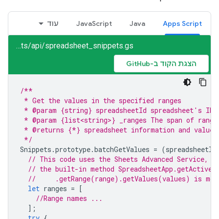
Apps Script
Java
JavaScript
עוד
sheets/api/spreadsheet_snippets.gs
הצגת הקוד ב-GitHub
/**
 * Get the values in the specified ranges
 * @param {string} spreadsheetId spreadsheet's ID
 * @param {list<string>} _ranges The span of range
 * @returns {*} spreadsheet information and values
 */
Snippets
.
prototype
.
batchGetValues
=
(
spreadsheetId
// This code uses the Sheets Advanced Service, b
// the built-in method SpreadsheetApp.getActiveS
//     .getRange(range).getValues(values) is mor
let
ranges
=
[
//Range names ...
];
try
{