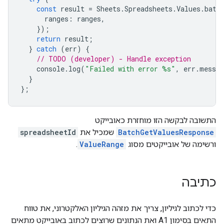
const
result
=
Sheets
.
Spreadsheets
.
Values
.
batc
ranges
:
ranges
,
});
return
result
;
}
catch
(
err
)
{
// TODO (developer) - Handle exception
console
.
log
(
"Failed with error %s"
,
err
.
messag
}
};
התשובה לבקשה הזו מוחזרת כאובייקט
BatchGetValuesResponse
שמכיל את
spreadsheetId
ורשימה של אובייקטים מסוג
ValueRange
.
כתיבה
כדי לכתוב לגיליון, צריך את מזהה הגיליון האלקטרוני, את טווח
התאים בסימון A1 ואת הנתונים שרוצים לכתוב באובייקט מתאים