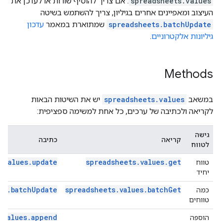
spreadsheets.values
. אם צריך להוסיף שורות או לעדכן את
העיצוב ומאפיינים אחרים בגיליון, צריך להשתמש בשיטה
spreadsheets.batchUpdate
שמתוארת במאמר
עדכון
גיליונות אלקטרוניים
.
Methods
במשאב
spreadsheets.values
יש את השיטות הבאות
לקריאה ולכתיבה של ערכים, כל אחת למשימה ספציפית:
גישה
קריאה
כתיבה
לטווח
.values.update
spreadsheets.values.get
טווח
יחיד
es.batchUpdate
spreadsheets.values.batchGet
כמה
טווחים
.values.append
הוספה