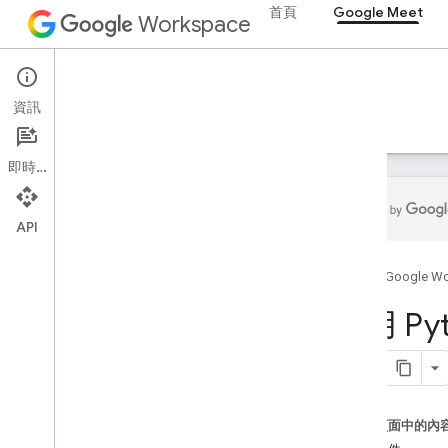
首頁
Google Meet
Workspace
Google Meet
資訊
總覽
指南
參考資料
支援
即時通訊
API
總覽
首頁
Google W
開始使用
設定 OAuth 同意畫面
使用 Pyt
Meet 外掛程式 SDK (適用於網頁)
總覽
開發
這個頁面中的內
技術和最佳做法