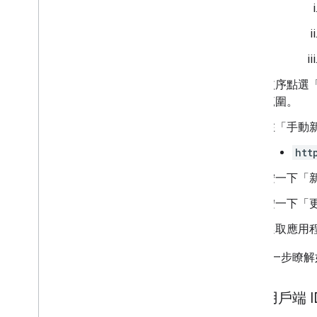
依序點選
範圍。
在「手動
htt
按一下「
按一下「
選取應用
如要進一步瞭解如
建立用戶端 I