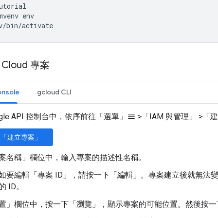
utorial
mvenv
env
v/bin/activate
 Cloud 專案
onsole
gcloud CLI
ogle API 控制台中，依序前往「選單」
>
「IAM 與管理」
>
「建
menu
往「建立專案」
案名稱」
欄位中，輸入專案的描述性名稱。
如要編輯「專案 ID」
，請按一下「編輯」
。專案建立後就無法變
 ID。
置」
欄位中，按一下「瀏覽」
，顯示專案的可能位置。然後按一