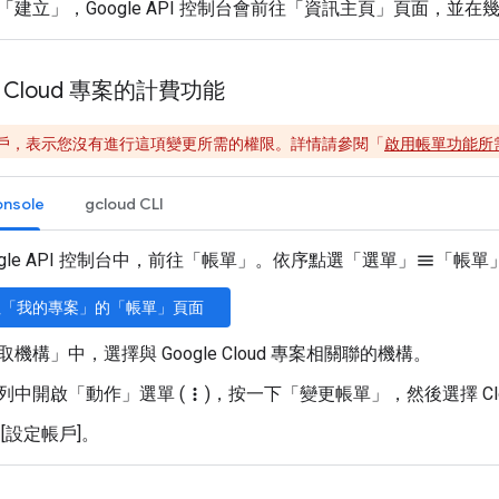
「建立」
，Google API 控制台會前往「資訊主頁」頁面，並
e Cloud 專案的計費功能
戶，表示您沒有進行這項變更所需的權限。詳情請參閱「
啟用帳單功能所
onsole
gcloud CLI
ogle API 控制台中，前往「帳單」
。依序點選「選單」
「帳單
menu
往「我的專案」的「帳單」頁面
取機構」
中，選擇與 Google Cloud 專案相關聯的機構。
列中開啟「動作」
選單 (
)，按一下「變更帳單」
，然後選擇 Clou
more_vert
[設定帳戶]
。