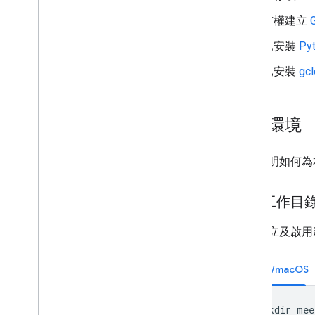
排解及修正錯誤
有權建立
Meet e
CDN On-Premises API
已安裝
Py
使用 Meet e
CDN On-Premises API
已安裝
gcl
Meet 設備
UVC XU API 規格
準備環境
本節說明如何為本
建立工作目錄和
如要建立及啟用
Linux/macOS
mkdir
mee