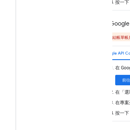
按一下
啟用 Googl
如果無法連結帳單帳
Google API C
在 Go
前
在「選
在專案
按一下 