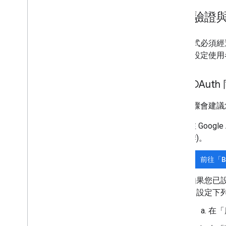
設定驗證
應用程式必須經過驗
明如何設定使用
設定 OAut
下列步驟會建議
在 Goog
牌)
。
前往「Br
如果您已設定
中設定下列
在「