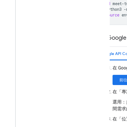
cd
meet-t
python3
-
source
en
建立 Google
Google API C
在 Go
前
在「專
選用：
間需求的
在「位