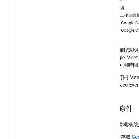
必要條件
疑難排解
準備環境
建立工作目錄和 
瞭解 REST API
建立 Google C
總覽
啟用 Google
快速入門導覽課程
使用 Meet 進行驗證
使用會議空間
本教學課程說明如何搭配
處理會議
應 Google
與參與者合作
議構件可用時間
使用構件
透過 Meet 回覆活動邀請
您可以訂閱 Me
教學課程
Workspace E
使用 Python 觀察會議活動
Meet Media API
必要條件
Meet Media API 總覽
開始使用
如需為貴機構啟用上
快速入門導覽課程
開發
可存取
Go