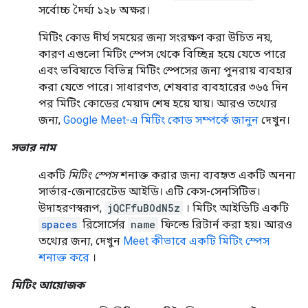
সর্বোচ্চ দৈর্ঘ্য ১২৮ অক্ষর।
মিটিং কোড দীর্ঘ সময়ের জন্য সংরক্ষণ করা উচিত নয়,
কারণ এগুলো মিটিং স্পেস থেকে বিচ্ছিন্ন হয়ে যেতে পারে
এবং ভবিষ্যতে বিভিন্ন মিটিং স্পেসের জন্য পুনরায় ব্যবহার
করা যেতে পারে। সাধারণত, শেষবার ব্যবহারের ৩৬৫ দিন
পর মিটিং কোডের মেয়াদ শেষ হয়ে যায়। আরও তথ্যের
জন্য,
Google Meet-এ মিটিং কোড সম্পর্কে জানুন
দেখুন।
সভার নাম
একটি
মিটিং স্পেস
শনাক্ত করার জন্য ব্যবহৃত একটি অনন্য
সার্ভার-জেনারেটেড আইডি। এটি কেস-সেনসিটিভ।
উদাহরণস্বরূপ,
jQCFfuBOdN5z
। মিটিং আইডিটি একটি
spaces
রিসোর্সের
name
ফিল্ডে রিটার্ন করা হয়। আরও
তথ্যের জন্য, দেখুন
Meet কীভাবে একটি মিটিং স্পেস
শনাক্ত করে
।
মিটিং আয়োজক