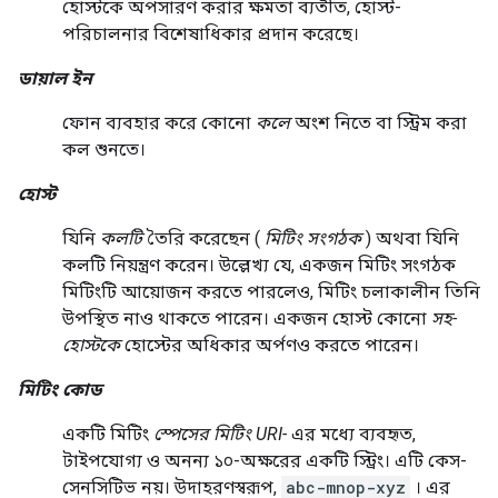
হোস্টকে অপসারণ করার ক্ষমতা ব্যতীত, হোস্ট-
পরিচালনার বিশেষাধিকার প্রদান করেছে।
ডায়াল ইন
ফোন ব্যবহার করে কোনো
কলে
অংশ নিতে বা স্ট্রিম করা
কল শুনতে।
হোস্ট
যিনি
কলটি
তৈরি করেছেন (
মিটিং সংগঠক
) অথবা যিনি
কলটি নিয়ন্ত্রণ করেন। উল্লেখ্য যে, একজন মিটিং সংগঠক
মিটিংটি আয়োজন করতে পারলেও, মিটিং চলাকালীন তিনি
উপস্থিত নাও থাকতে পারেন। একজন হোস্ট কোনো
সহ-
হোস্টকে
হোস্টের অধিকার অর্পণও করতে পারেন।
মিটিং কোড
একটি মিটিং
স্পেসের
মিটিং URI-
এর মধ্যে ব্যবহৃত,
টাইপযোগ্য ও অনন্য ১০-অক্ষরের একটি স্ট্রিং। এটি কেস-
সেনসিটিভ নয়। উদাহরণস্বরূপ,
abc-mnop-xyz
। এর