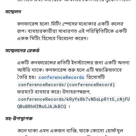
সম্মেলন
কনফারেন্স হলো
মিটিং স্পেসের
মধ্যেকার একটি
কলের
রূপ। ব্যবহারকারীরা সাধারণত এই পরিস্থিতিটিকে একটি
একক মিটিং হিসেবে বিবেচনা করেন।
সম্মেলনের রেকর্ড
একটি
কনফারেন্সের
প্রতিটি ইনস্ট্যান্সের জন্য একটি অনন্য
আইডি থাকে। কনফারেন্স শুরু হলে এটি স্বয়ংক্রিয়ভাবে
তৈরি হয়।
conferenceRecords
রিসোর্সটি
conferenceRecords/{conferenceRecord}
ফরম্যাট ব্যবহার করে। উদাহরণস্বরূপ,
conferenceRecords/kRyYx8b7vNDsLpR1tG_cNjFU
QBoBRhHIMoGJAJkBCQ
।
সহ-উপস্থাপক
কলে
থাকা এমন একজন ব্যক্তি, যাকে কোনো
হোস্ট
মূল