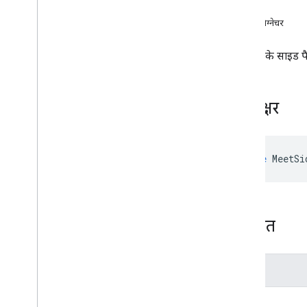
विरासत
इंटरफ़ेस
मेथड सिग्नेचर
Activity
Starting
State
ऐड-ऑन कॉलबैक
ऐड-ऑन के साइड पैन
ऐड-ऑन सेशन
Addon
Session
Options
Frame
To
Frame
Message
हस्ताक्षर
Meet
Addon
Meet
Addonक्लाइंट
Meet
Addon
Error
interface
MeetSi
Meet
Addon
Export
मीटिंग की जानकारी
Meet
Main
Stageक्लाइंट
Meet
Side
Panel
Client
विरासत
खास जानकारी
मेथड सिग्नेचर
प्रकार उपनाम
बड़ा करें
वैरिएबल