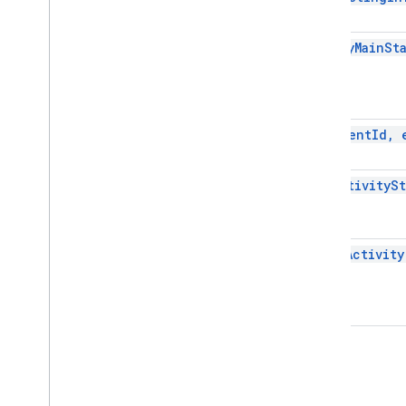
notifyMainSt
on(eventId, 
setActivityS
startActivity