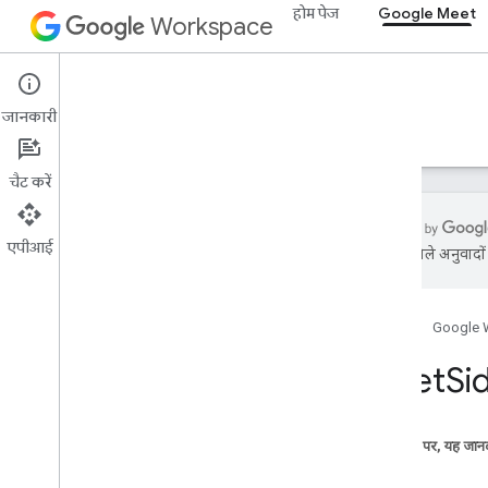
होम पेज
Google Meet
Workspace
Google Meet
जानकारी
खास जानकारी
गाइड
रेफ़रंस
सहायता
चैट करें
एपीआई
एआई से मिले अनुवादों म
SDK टूल और एपीआई रेफ़रंस के बारे में जानें
होम पेज
Google 
वेब के लिए Meet ऐड-ऑन SDK टूल
खास जानकारी (meet
.
addons
.
Meet
Si
screenshare)
इंटरफ़ेस
वैरिएबल
इस पेज पर, यह जानक
हस्ताक्षर
खास जानकारी (meet
.
addons)