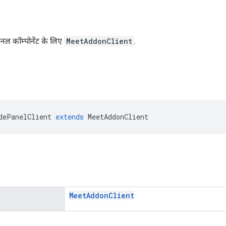
ल कॉम्पोनेंट के लिए
MeetAddonClient
.
dePanelClient
extends
MeetAddonClient
Meet
Addon
Client