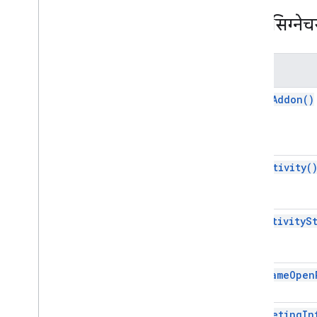
खास जानकारी (meet
.
addons
.
coactivity)
इंटरफ़ेस
मेथड सिग्नेच
प्रकार उपनाम
REST API के बारे में जानें
नाम
v2
closeAddon()
क्लाइंट लाइब्रेरी
क्लाइंट लाइब्रेरी डाउनलोड
इस्तेमाल करने की सीमा
endActivity(
Meet Media API
C++ रेफ़रंस क्लाइंट
Type
Script रेफ़रंस क्लाइंट
getActivityS
REST API के बारे में जानें
Meet Media API के डेटा चैनल
संसाधन की खास जानकारी
getFrameOpen
इंटरफ़ेस
प्रकार उपनाम
getMeetingIn