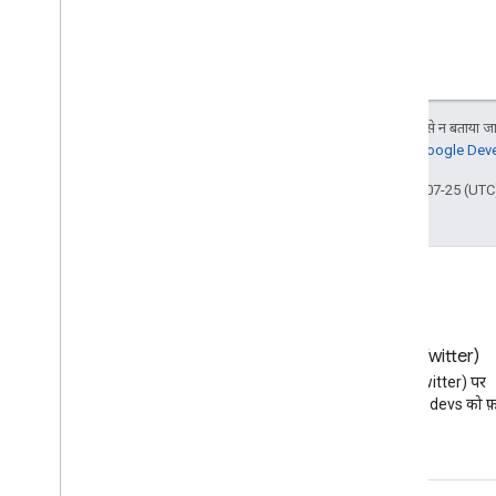
जब तक कुछ अलग से न बताया जाए
जानकारी के लिए,
Google Devel
आखिरी बार 2025-07-25 (UTC)
ब्लॉग
X (Twitter)
Google Workspace डेवलपर ब्लॉग
X (Twitter) पर
पढ़ें
@workspacedevs को फ़ॉ