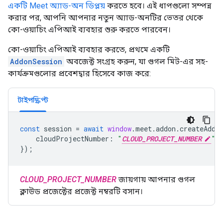
একটি Meet অ্যাড-অন ডিপ্লয়
করতে হবে। এই ধাপগুলো সম্পন্ন
করার পর, আপনি আপনার নতুন অ্যাড-অনটির ভেতর থেকে
কো-ওয়াচিং এপিআই ব্যবহার শুরু করতে পারবেন।
কো-ওয়াচিং এপিআই ব্যবহার করতে, প্রথমে একটি
AddonSession
অবজেক্ট সংগ্রহ করুন, যা গুগল মিট-এর সহ-
কার্যক্রমগুলোর প্রবেশদ্বার হিসেবে কাজ করে:
টাইপস্ক্রিপ্ট
const
session
=
await
window
.
meet
.
addon
.
createAddo
cloudProjectNumber
:
"
CLOUD_PROJECT_NUMBER
"
,
});
CLOUD_PROJECT_NUMBER
জায়গায় আপনার গুগল
ক্লাউড প্রজেক্টের প্রজেক্ট নম্বরটি বসান।