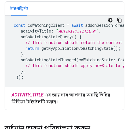
টাইপস্ক্রিপ্ট
const
coWatchingClient
=
await
addonSession
.
create
activityTitle
:
"
ACTIVITY_TITLE
"
,
onCoWatchingStateQuery
()
{
// This function should return the current s
return
getMyApplicationCoWatchingState
();
},
onCoWatchingStateChanged
(
coWatchingState
:
CoWa
// This function should apply newState to yo
},
});
ACTIVITY_TITLE
এর জায়গায় আপনার অ্যাক্টিভিটির
মিডিয়া টাইটেলটি বসান।
বর্তমান অবস্থা পরিচালনা করুন