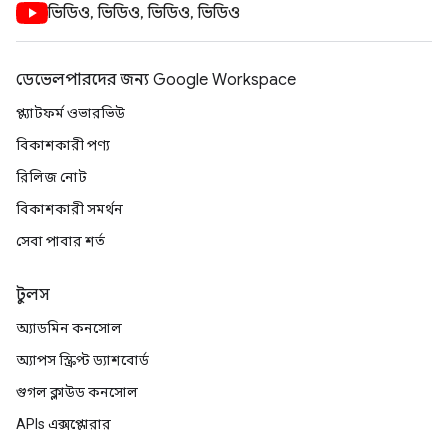
ভিডিও, ভিডিও, ভিডিও, ভিডিও
ডেভেলপারদের জন্য Google Workspace
প্ল্যাটফর্ম ওভারভিউ
বিকাশকারী পণ্য
রিলিজ নোট
বিকাশকারী সমর্থন
সেবা পাবার শর্ত
টুলস
অ্যাডমিন কনসোল
অ্যাপস স্ক্রিপ্ট ড্যাশবোর্ড
গুগল ক্লাউড কনসোল
APIs এক্সপ্লোরার