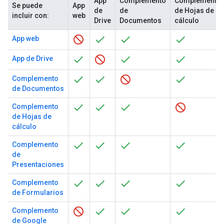
App
Complemento
Complemento
Se puede
App
de
de
de Hojas de
incluir con:
web
Drive
Documentos
cálculo
App web
App de Drive
Complemento
de Documentos
Complemento
de Hojas de
cálculo
Complemento
de
Presentaciones
Complemento
de Formularios
Complemento
de Google