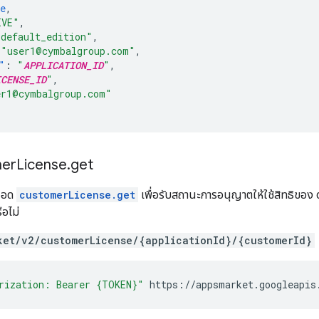
e
,
IVE"
,
"default_edition"
,
"user1@cymbalgroup.com"
,
"
:
"
APPLICATION_ID
"
,
ICENSE_ID
"
,
er1@cymbalgroup.com"
mer
License
.
get
มธอด
customerLicense.get
เพื่อรับสถานะการอนุญาตให้ใช้สิทธิของ cy
อไม่
ket/v2/customerLicense/{applicationId}/{customerId}
rization: Bearer {TOKEN}"
https://appsmarket.googleapis