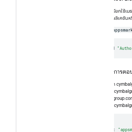
คำขอนี้เรียกใช้เ
ใช้ แอปพลิเคชันหร
GET /appsmar
curl
-H
"Autho
เนื้อหาการตอ
เนื่องจาก cymbal
user1@cymbalg
cymbalgroup.com 
user1@cymbalgro
{
"kind"
:
"apps