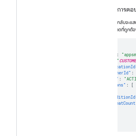
เนื้อหาการตอ
การตอบกลับจะแส
ใบอนุญาตที่ถูกต้
{
"kind"
:
"apps
"id"
:
"
CUSTOM
"applicationId
"customerId"
:
"state"
:
"ACT
"editions"
:
[
{
"editionId
"seatCount
}
]
}