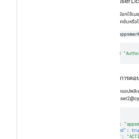
คำขอ user
Li
คำขอนี้เรียกใช้เ
แอปพลิเคชันหรือไ
GET /appsmar
curl
-H
"Autho
เนื้อหาการตอ
เนื่องจากแอปพลิเ
สำหรับ user2@cy
{
"kind"
:
"apps
"enabled"
:
tru
"state"
:
"ACT