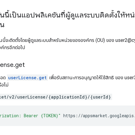
นี้เป็นแอปพลิเคชันที่ผู้ดูแลระบบติดตั้งให้หน
้น
นนี้จะติดตั้งโดยผู้ดูแลระบบสำหรับหน่วยขององค์กร (OU) ของ user2@cym
ค์กรอีกต่อไป
cense
.
get
มธอด
userLicense.get
เพื่อรับสถานะการอนุญาตให้ใช้สิทธิ ของ user3
ือไม่
ket/v2/userLicense/{applicationId}/{userId}
rization: Bearer {TOKEN}"
https://appsmarket.googleapis