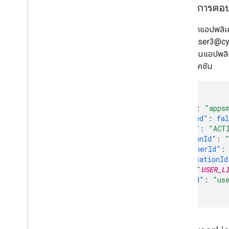
เนื้อหาการตอ
เนื่องจากแอปพลิเ
สำหรับ user3@cy
เปิดใช้งานแอปพลิ
แอปพลิเคชัน
{
"kind"
:
"apps
"enabled"
:
fal
"state"
:
"ACT
"editionId"
:
"customerId"
:
"applicationId
"id"
:
"
USER_L
"userId"
:
"us
}