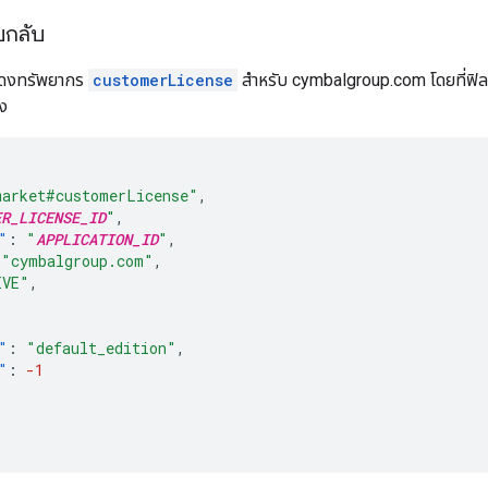
บกลับ
ดงทรัพยากร
customerLicense
สำหรับ cymbalgroup.com โดยที่ฟิล
อง
market#customerLicense"
,
ER_LICENSE_ID
"
,
"
:
"
APPLICATION_ID
"
,
"cymbalgroup.com"
,
IVE"
,
"
:
"default_edition"
,
"
:
-1