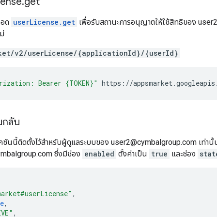
cense
.
get
มธอด
userLicense.get
เพื่อรับสถานะการอนุญาตให้ใช้สิทธิของ user2@
ม่
ket/v2/userLicense/{applicationId}/{userId}
rization: Bearer {TOKEN}"
https://appsmarket.googleapis
บกลับ
คชันนี้ติดตั้งไว้สำหรับผู้ดูแลระบบของ user2@cymbalgroup.com เท่า
mbalgroup.com ซึ่งมีช่อง
enabled
ตั้งค่าเป็น
true
และช่อง
stat
market#userLicense"
,
e
,
IVE"
,