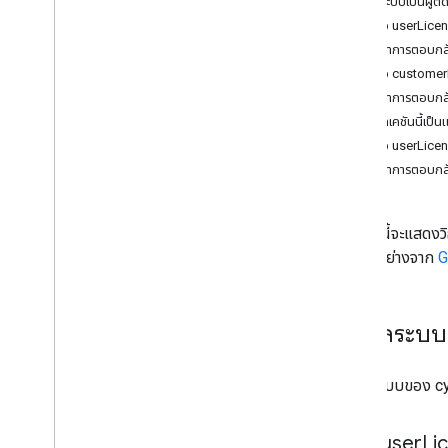
ผู้ดูแลระบบเป็นผู้ต
ขั้นตอนการตรวจสอบและข้อกําหนดของแอป
คำขอ userLicen
เนื้อหาการตอบกล
โปรโมตแอป
คำขอ customer
กําหนดให้แอปแสดงใน Marketplace
เนื้อหาการตอบกล
สร้างป้ายโปรโมชัน
แอปพลิเคชันนี้เป็นแ
คำขอ userLicen
จัดการข้อมูลแอป
เนื้อหาการตอบกล
อัปเดตหรือยกเลิกการเผยแพร่ข้อมูลแอป
แสดงการผสานรวมแอปไว้ด้วยกัน
เอกสารนี้จะแสดงว
รับข้อมูลวิเคราะห์เกี่ยวกับการใช้งานแอป
ตอบตัวอย่างจาก
G
ตอบกลับรีวิวของผู้ใช้
รับรายละเอียดการติดตั้งแอปและการ
อนุญาตให้ใช้สิทธิ
ผู้ดูแลระบบ
ขั้นสูง
เลือกขอบเขต
ผู้ดูแลระบบของ c
คำขอ user
Li