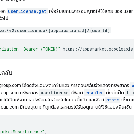
มธอด
userLicense.get
เพื่อรับสถานะการอนุญาตให้ใช้สิทธิ ของ user1
ือไม่
ket/v2/userLicense/{applicationId}/{userId}
rization: Bearer {TOKEN}"
https://appsmarket.googleapis
บกลับ
group.com ได้ติดตั้งแอปพลิเคชันแล้ว การตอบกลับจึงแสดงทรัพยากร
roup.com ทรัพยากร
userLicense
มีฟิลด์
enabled
ตั้งค่าเป็น
tr
ได้เปิดใช้งานแอปพลิเคชันสำหรับโดเมนนี้แล้ว และฟิลด์
state
ตั้งค่า
up.com มีใบอนุญาตที่ถูกต้องและควรได้รับอนุญาตให้ใช้แอปพลิเคชัน
market#userLicense"
,