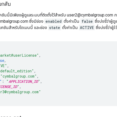
บกลับ
คชันนี้มีเพียงผู้ดูแลระบบที่ติดตั้งไว้สำหรับ user2@cymbalgroup.c
mbalgroup.com ซึ่งมีช่อง
enabled
ตั้งค่าเป็น
false
ซึ่งบ่งชี้ว่า
เคชันสำหรับโดเมนนี้ และช่อง
state
ตั้งค่าเป็น
ACTIVE
ซึ่งบ่งชี้ว่าผ
market#userLicense"
,
se
,
IVE"
,
"default_edition"
,
"cymbalgroup.com"
,
"
:
"
APPLICATION_ID
"
,
ICENSE_ID
"
,
er3@cymbalgroup.com"