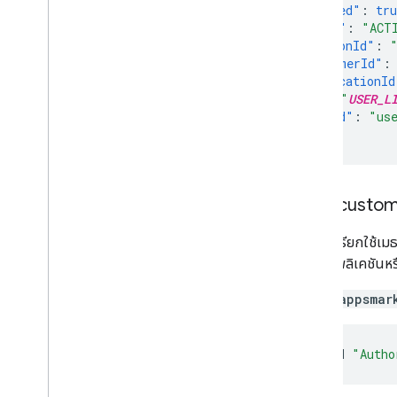
"enabled"
:
tru
"state"
:
"ACT
"editionId"
:
"customerId"
:
"applicationId
"id"
:
"
USER_L
"userId"
:
"us
}
คำขอ custo
คำขอนี้เรียกใช้เ
ถึงแอปพลิเคชันหรื
GET /appsmar
curl
-H
"Autho