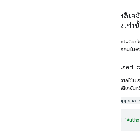
แอปพลิเคชัน
เจาะจงเท่านั
ตอนนี้แอปพลิเคชั
สำหรับทุกคนในอง
คำขอ user
Li
คำขอนี้เรียกใช้เ
ใช้ แอปพลิเคชันหร
GET /appsmar
curl
-H
"Autho