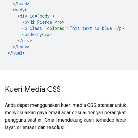
<
/
head
<
body
<
div
id
=
'body'
<
p>Hi
Pierce
,</
p
<
p
class
=
'colored'
>
This
text
is
blue
.</
p
<
p>Jerry
<
/
p
<
/
div
<
/
body
>

<
/
html
>

Kueri Media CSS
Anda dapat menggunakan kueri media CSS standar untuk
menyesuaikan gaya email agar sesuai dengan perangkat
pengguna saat ini. Gmail mendukung kueri terhadap lebar
layar, orientasi, dan resolusi.