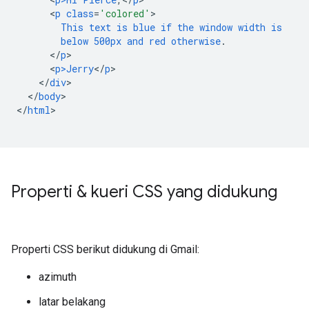
<
p
class
=
'colored'
This
text
is
blue
if
the
window
width
is
below
500px
and
red
otherwise
.
<
/
p
<
p>Jerry
<
/
p
<
/
div
<
/
body
>

<
/
html
>

Properti & kueri CSS yang didukung
Properti CSS berikut didukung di Gmail:
azimuth
latar belakang