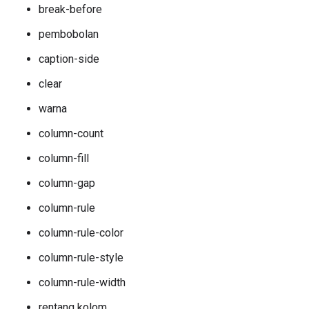
break-before
pembobolan
caption-side
clear
warna
column-count
column-fill
column-gap
column-rule
column-rule-color
column-rule-style
column-rule-width
rentang kolom