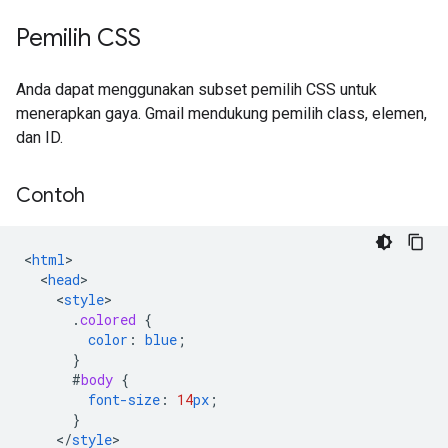
Pemilih CSS
Anda dapat menggunakan subset pemilih CSS untuk
menerapkan gaya. Gmail mendukung pemilih class, elemen,
dan ID.
Contoh
<
html
<
head
<
style
.
colored
{
color
:
blue
;
}
#
body
{
font-size
:
14
px
;
}
<
/
style