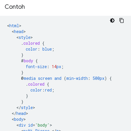
Contoh
<
html
<
head
<
style
.
colored
{
color
:
blue
;
}
#
body
{
font-size
:
14
px
;
}
@
media
screen
and
(
min-width
:
500px
)
{
.
colored
{
color
:
red
;
}
}
<
/
style
<
/
head
<
body
<
div
id
=
'body'
<
p>Hi
Pierce
,</
p