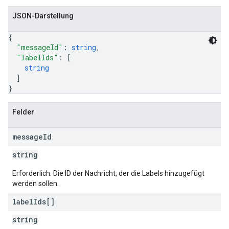
JSON-Darstellung
{
"messageId"
: 
string
,
"labelIds"
: 
[
string
]
}
Felder
message
Id
string
Erforderlich. Die ID der Nachricht, der die Labels hinzugefügt
werden sollen.
label
Ids[]
string