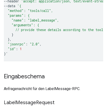
--header
'accept: application/json, text/event-stream
--data
'{
  "method": "tools/call",
  "params": {
    "name": "label_message",
    "arguments": {
      // provide these details according to the tool'
}
}
"jsonrpc"
:
"2.0"
"id"
:
1
}
'
Eingabeschema
Anfragenachricht für den LabelMessage-RPC.
Label
Message
Request