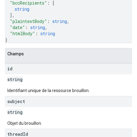
"bccRecipients"
: 
[
string
]
,
"plaintextBody"
: 
string
,
"date"
: 
string
,
"htmlBody"
: 
string
}
Champs
id
string
Identifiant unique de la ressource brouillon.
subject
string
Objet du brouillon.
thread
Id