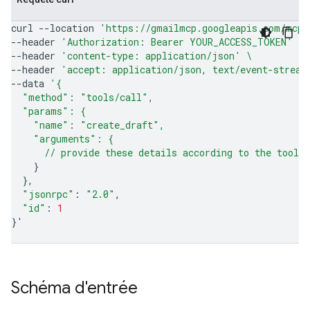
curl
--location
'https://gmailmcp.googleapis.com/mcp/
--header
'Authorization: Bearer YOUR_ACCESS_TOKEN'
\
--header
'content-type: application/json'
\
--header
'accept: application/json, text/event-stream
--data
'{
  "method": "tools/call",
  "params": {
    "name": "create_draft",
    "arguments": {
      // provide these details according to the tool'
}
}
"jsonrpc"
:
"2.0"
"id"
:
1
}
'
Schéma d'entrée