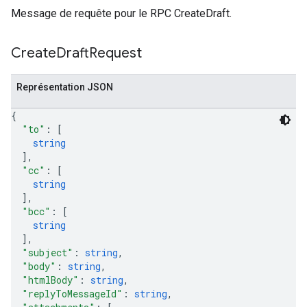
Message de requête pour le RPC CreateDraft.
Create
Draft
Request
Représentation JSON
{
"to"
: 
[
string
]
,
"cc"
: 
[
string
]
,
"bcc"
: 
[
string
]
,
"subject"
: 
string
,
"body"
: 
string
,
"htmlBody"
: 
string
,
"replyToMessageId"
: 
string
,