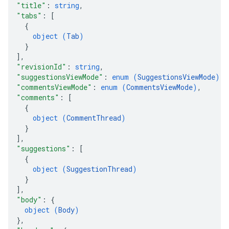
"title"
: 
string
,
"tabs"
: 
[
{
object (
Tab
)
}
]
,
"revisionId"
: 
string
,
"suggestionsViewMode"
: 
enum (
SuggestionsViewMode
)
,
"commentsViewMode"
: 
enum (
CommentsViewMode
)
,
"comments"
: 
[
{
object (
CommentThread
)
}
]
,
"suggestions"
: 
[
{
object (
SuggestionThread
)
}
]
,
"body"
: 
{
object (
Body
)
}
,