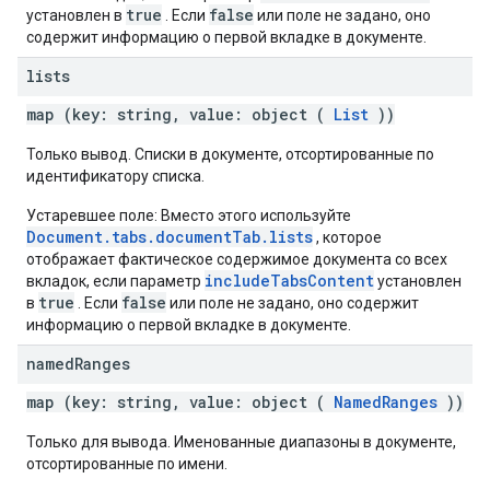
true
false
установлен в
. Если
или поле не задано, оно
содержит информацию о первой вкладке в документе.
lists
map (key: string, value: object (
List
))
Только вывод. Списки в документе, отсортированные по
идентификатору списка.
Устаревшее поле: Вместо этого используйте
Document.tabs.documentTab.lists
, которое
отображает фактическое содержимое документа со всех
includeTabsContent
вкладок, если параметр
установлен
true
false
в
. Если
или поле не задано, оно содержит
информацию о первой вкладке в документе.
named
Ranges
map (key: string, value: object (
NamedRanges
))
Только для вывода. Именованные диапазоны в документе,
отсортированные по имени.