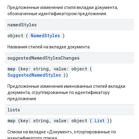
Предложенные изменения стиля вкладки документа,
обозначенные идентификатором предложения.
named
Styles
object (
NamedStyles
)
Названия стилей на вкладке документа.
suggested
Named
Styles
Changes
map (key: string, value: object (
SuggestedNamedStyles
))
Предложенные изменения именованных стилей вкладки
документа, сгруппированные по идентификатору
предложения.
lists
map (key: string, value: object (
List
))
Списки на вкладке «Документ», отсортированные по
идентификатору списка.