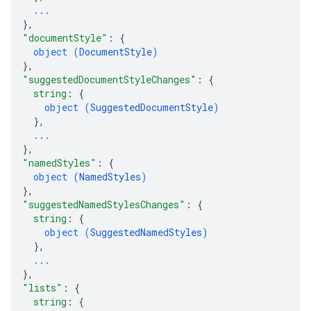
...
}
,
"documentStyle"
: 
{
object (
DocumentStyle
)
}
,
"suggestedDocumentStyleChanges"
: 
{
string
: 
{
object (
SuggestedDocumentStyle
)
}
,
...
}
,
"namedStyles"
: 
{
object (
NamedStyles
)
}
,
"suggestedNamedStylesChanges"
: 
{
string
: 
{
object (
SuggestedNamedStyles
)
}
,
...
}
,
"lists"
: 
{
string
: 
{