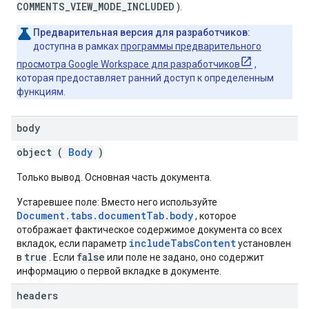
COMMENTS_VIEW_MODE_INCLUDED
).
Предварительная версия для разработчиков:
доступна в рамках
программы предварительного
просмотра Google Workspace для разработчиков
,
которая предоставляет ранний доступ к определенным
функциям.
body
object (
Body
)
Только вывод. Основная часть документа.
Устаревшее поле: Вместо него используйте
Document.tabs.documentTab.body
, которое
отображает фактическое содержимое документа со всех
includeTabsContent
вкладок, если параметр
установлен
true
false
в
. Если
или поле не задано, оно содержит
информацию о первой вкладке в документе.
headers