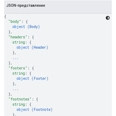
JSON-представление
{
"body"
: 
{
object (
Body
)
}
,
"headers"
: 
{
string
: 
{
object (
Header
)
}
,
...
}
,
"footers"
: 
{
string
: 
{
object (
Footer
)
}
,
...
}
,
"footnotes"
: 
{
string
: 
{
object (
Footnote
)
}
,