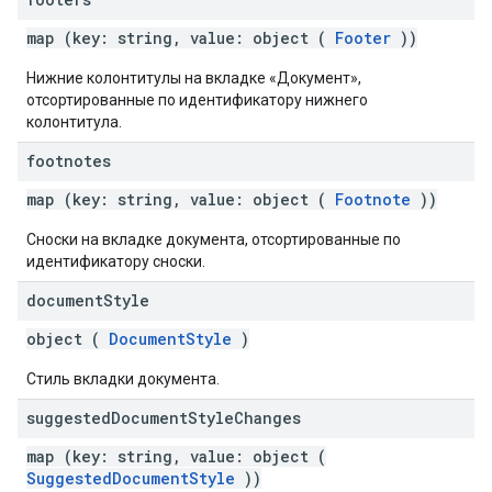
map (key: string, value: object (
Footer
))
Нижние колонтитулы на вкладке «Документ»,
отсортированные по идентификатору нижнего
колонтитула.
footnotes
map (key: string, value: object (
Footnote
))
Сноски на вкладке документа, отсортированные по
идентификатору сноски.
document
Style
object (
DocumentStyle
)
Стиль вкладки документа.
suggested
Document
Style
Changes
map (key: string, value: object (
SuggestedDocumentStyle
))