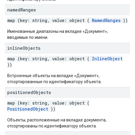
named
Ranges
map (key: string, value: object (
NamedRanges
))
Именованные диапазоны на вкладке «Документ»,
вводимые по имени.
inline
Objects
map (key: string, value: object (
InlineObject
))
Встроенные объекты на вкладке «Документ»,
отсортированные по идентификатору объекта.
positioned
Objects
map (key: string, value: object (
PositionedObject
))
Объекты, расположенные на вкладке документа,
отсортированы по идентификатору объекта.