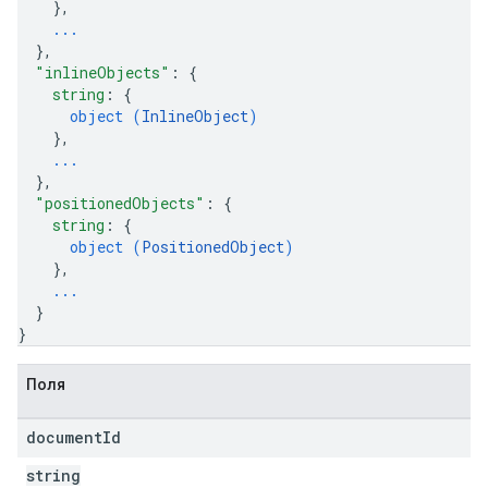
}
,
...
}
,
"inlineObjects"
: 
{
string
: 
{
object (
InlineObject
)
}
,
...
}
,
"positionedObjects"
: 
{
string
: 
{
object (
PositionedObject
)
}
,
...
}
}
Поля
document
Id
string