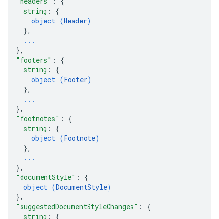
"headers"
: 
{
string
: 
{
object (
Header
)
}
,
...
}
,
"footers"
: 
{
string
: 
{
object (
Footer
)
}
,
...
}
,
"footnotes"
: 
{
string
: 
{
object (
Footnote
)
}
,
...
}
,
"documentStyle"
: 
{
object (
DocumentStyle
)
}
,
"suggestedDocumentStyleChanges"
: 
{
string
: 
{