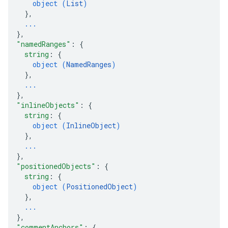
object (
List
)
}
,
...
}
,
"namedRanges"
: 
{
string
: 
{
object (
NamedRanges
)
}
,
...
}
,
"inlineObjects"
: 
{
string
: 
{
object (
InlineObject
)
}
,
...
}
,
"positionedObjects"
: 
{
string
: 
{
object (
PositionedObject
)
}
,
...
}
,
"commentAnchors"
: 
{