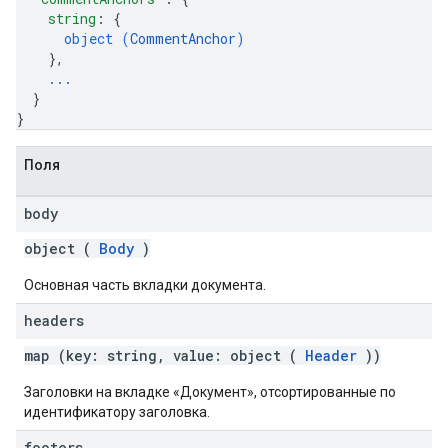
string
: 
{
object (
CommentAnchor
)
}
,
...
}
}
Поля
body
object (
Body
)
Основная часть вкладки документа.
headers
map (key: string, value: object (
Header
))
Заголовки на вкладке «Документ», отсортированные по
идентификатору заголовка.
footers