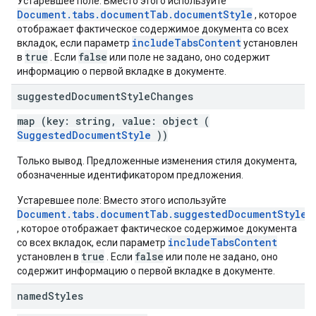
Устаревшее поле: Вместо этого используйте
Document.tabs.documentTab.documentStyle
, которое
отображает фактическое содержимое документа со всех
includeTabsContent
вкладок, если параметр
установлен
true
false
в
. Если
или поле не задано, оно содержит
информацию о первой вкладке в документе.
suggested
Document
Style
Changes
map (key: string, value: object (
SuggestedDocumentStyle
))
Только вывод. Предложенные изменения стиля документа,
обозначенные идентификатором предложения.
Устаревшее поле: Вместо этого используйте
Document.tabs.documentTab.suggestedDocumentStyleC
, которое отображает фактическое содержимое документа
includeTabsContent
со всех вкладок, если параметр
true
false
установлен в
. Если
или поле не задано, оно
содержит информацию о первой вкладке в документе.
named
Styles