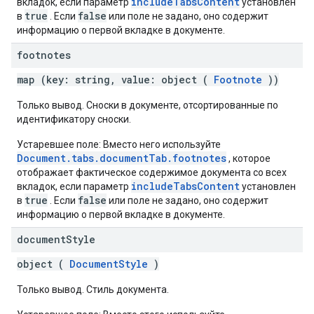
includeTabsContent
вкладок, если параметр
установлен
true
false
в
. Если
или поле не задано, оно содержит
информацию о первой вкладке в документе.
footnotes
map (key: string, value: object (
Footnote
))
Только вывод. Сноски в документе, отсортированные по
идентификатору сноски.
Устаревшее поле: Вместо него используйте
Document.tabs.documentTab.footnotes
, которое
отображает фактическое содержимое документа со всех
includeTabsContent
вкладок, если параметр
установлен
true
false
в
. Если
или поле не задано, оно содержит
информацию о первой вкладке в документе.
document
Style
object (
DocumentStyle
)
Только вывод. Стиль документа.