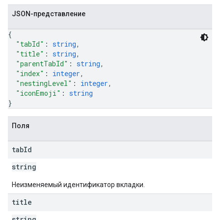
JSON-представление
{
"tabId"
: 
string
,
"title"
: 
string
,
"parentTabId"
: 
string
,
"index"
: 
integer
,
"nestingLevel"
: 
integer
,
"iconEmoji"
: 
string
}
Поля
tab
Id
string
Неизменяемый идентификатор вкладки.
title
string