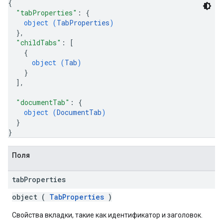
{
"tabProperties"
: 
{
object (
TabProperties
)
}
,
"childTabs"
: 
[
{
object (
Tab
)
}
]
,
"documentTab"
: 
{
object (
DocumentTab
)
}
}
Поля
tab
Properties
object (
TabProperties
)
Свойства вкладки, такие как идентификатор и заголовок.