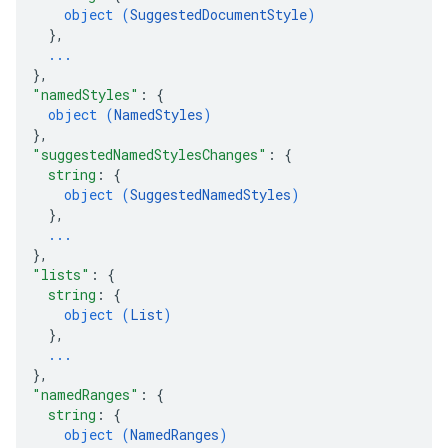
object (
SuggestedDocumentStyle
)
}
,
...
}
,
"namedStyles"
: 
{
object (
NamedStyles
)
}
,
"suggestedNamedStylesChanges"
: 
{
string
: 
{
object (
SuggestedNamedStyles
)
}
,
...
}
,
"lists"
: 
{
string
: 
{
object (
List
)
}
,
...
}
,
"namedRanges"
: 
{
string
: 
{
object (
NamedRanges
)