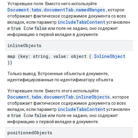
Устаревшее поле: Вместо него используйте
Document.tabs.documentTab.namedRanges
, которое
отображает фактическое содержимое документа со всех
includeTabsContent
вкладок, если параметр
установлен
true
false
в
. Если
или поле не задано, оно содержит
информацию о первой вкладке в документе.
inline
Objects
map (key: string, value: object (
InlineObject
))
Только вывод. Встроенные объекты в документе,
идентифицированные по идентификатору объекта.
Устаревшее поле: Вместо этого используйте
Document.tabs.documentTab.inlineObjects
, которое
отображает фактическое содержимое документа со всех
includeTabsContent
вкладок, если параметр
установлен
true
false
в
. Если
или поле не задано, оно содержит
информацию о первой вкладке в документе.
positioned
Objects