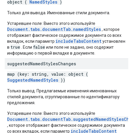
object (
NamedStyles
)
Только для вывода. Именованные стили документа.
Устаревшее поле: Вместо этого используйте
Document.tabs.documentTab.namedStyles
, которое
отображает фактическое содержимое документа со всех
includeTabsContent
вкладок, если параметр
установлен
true
false
в
. Если
или поле не задано, оно содержит
информацию о первой вкладке в документе.
suggested
Named
Styles
Changes
map (key: string, value: object (
SuggestedNamedStyles
))
Только вывод. Предлагаемые изменения именованных
стилей документа, сгруппированные по идентификатору
предложения.
Устаревшее поле: Вместо этого используйте
Document.tabs.documentTab.suggestedNamedStylesCha
, которое отображает фактическое содержимое документа
includeTabsContent
со всех вкладок, если параметр