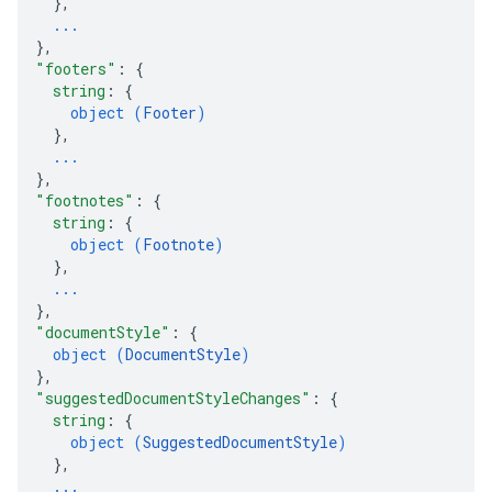
}
,
...
}
,
"footers"
: 
{
string
: 
{
object (
Footer
)
}
,
...
}
,
"footnotes"
: 
{
string
: 
{
object (
Footnote
)
}
,
...
}
,
"documentStyle"
: 
{
object (
DocumentStyle
)
}
,
"suggestedDocumentStyleChanges"
: 
{
string
: 
{
object (
SuggestedDocumentStyle
)
}
,
...