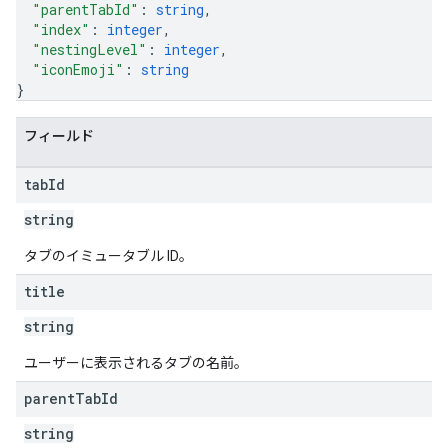
"parentTabId"
: 
string
,
"index"
: 
integer
,
"nestingLevel"
: 
integer
,
"iconEmoji"
: 
string
}
フィールド
tab
Id
string
タブのイミュータブル ID。
title
string
ユーザーに表示されるタブの名前。
parent
Tab
Id
string