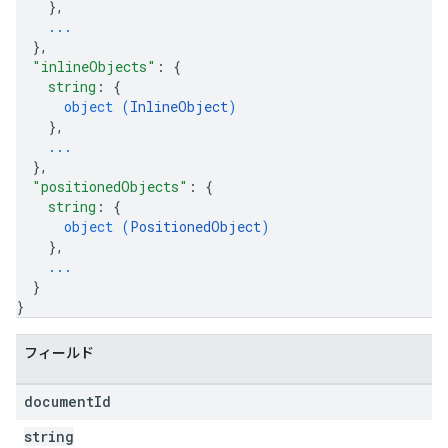
}
,
...
}
,
"inlineObjects"
: 
{
string
: 
{
object (
InlineObject
)
}
,
...
}
,
"positionedObjects"
: 
{
string
: 
{
object (
PositionedObject
)
}
,
...
}
}
フィールド
document
Id
string