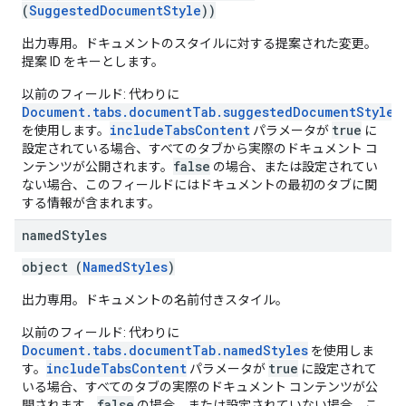
(
SuggestedDocumentStyle
))
出力専用。ドキュメントのスタイルに対する提案された変更。
提案 ID をキーとします。
以前のフィールド: 代わりに
Document.tabs.documentTab.suggestedDocumentStyleC
includeTabsContent
true
を使用します。
パラメータが
に
設定されている場合、すべてのタブから実際のドキュメント コ
false
ンテンツが公開されます。
の場合、または設定されてい
ない場合、このフィールドにはドキュメントの最初のタブに関
する情報が含まれます。
named
Styles
object (
NamedStyles
)
出力専用。ドキュメントの名前付きスタイル。
以前のフィールド: 代わりに
Document.tabs.documentTab.namedStyles
を使用しま
includeTabsContent
true
す。
パラメータが
に設定されて
いる場合、すべてのタブの実際のドキュメント コンテンツが公
false
開されます。
の場合、または設定されていない場合、こ