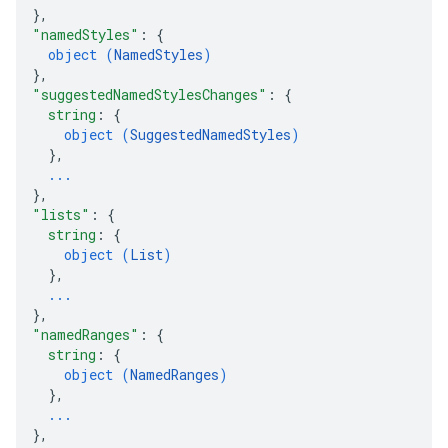
}
,
"namedStyles"
: 
{
object (
NamedStyles
)
}
,
"suggestedNamedStylesChanges"
: 
{
string
: 
{
object (
SuggestedNamedStyles
)
}
,
...
}
,
"lists"
: 
{
string
: 
{
object (
List
)
}
,
...
}
,
"namedRanges"
: 
{
string
: 
{
object (
NamedRanges
)
}
,
...
}
,