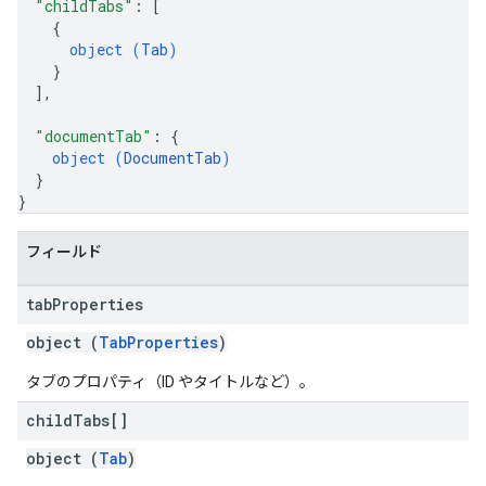
"childTabs"
: 
[
{
object (
Tab
)
}
]
,
"documentTab"
: 
{
object (
DocumentTab
)
}
}
フィールド
tab
Properties
object (
TabProperties
)
タブのプロパティ（ID やタイトルなど）。
child
Tabs[]
object (
Tab
)