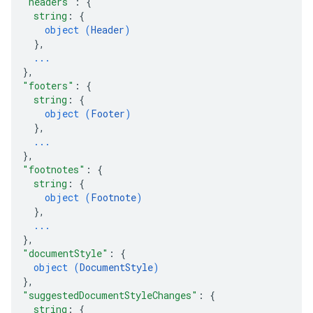
"headers"
: 
{
string
: 
{
object (
Header
)
}
,
...
}
,
"footers"
: 
{
string
: 
{
object (
Footer
)
}
,
...
}
,
"footnotes"
: 
{
string
: 
{
object (
Footnote
)
}
,
...
}
,
"documentStyle"
: 
{
object (
DocumentStyle
)
}
,
"suggestedDocumentStyleChanges"
: 
{
string
: 
{