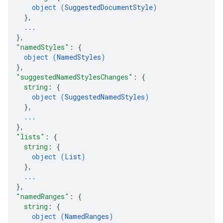
object (
SuggestedDocumentStyle
)
}
,
...
}
,
"namedStyles"
: 
{
object (
NamedStyles
)
}
,
"suggestedNamedStylesChanges"
: 
{
string
: 
{
object (
SuggestedNamedStyles
)
}
,
...
}
,
"lists"
: 
{
string
: 
{
object (
List
)
}
,
...
}
,
"namedRanges"
: 
{
string
: 
{
object (
NamedRanges
)