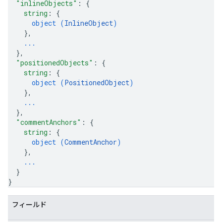
"inlineObjects"
: 
{
string
: 
{
object (
InlineObject
)
}
,
...
}
,
"positionedObjects"
: 
{
string
: 
{
object (
PositionedObject
)
}
,
...
}
,
"commentAnchors"
: 
{
string
: 
{
object (
CommentAnchor
)
}
,
...
}
}
フィールド