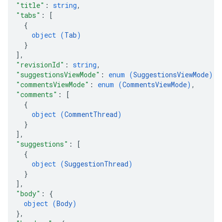
"title"
: 
string
,
"tabs"
: 
[
{
object (
Tab
)
}
]
,
"revisionId"
: 
string
,
"suggestionsViewMode"
: 
enum (
SuggestionsViewMode
)
,
"commentsViewMode"
: 
enum (
CommentsViewMode
)
,
"comments"
: 
[
{
object (
CommentThread
)
}
]
,
"suggestions"
: 
[
{
object (
SuggestionThread
)
}
]
,
"body"
: 
{
object (
Body
)
}
,