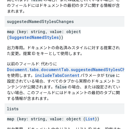
のフィールドにはドキュメントの最初のタブに関する情報が含
まれます。
suggested
Named
Styles
Changes
map (key: string, value: object
(
SuggestedNamedStyles
))
出力専用。ドキュメントの命名済みスタイルに対する提案され
た変更。提案 ID をキーとして使用します。
以前のフィールド: 代わりに
Document.tabs.documentTab.suggestedNamedStylesCha
includeTabsContent
true
を使用します。
パラメータが
に
設定されている場合、すべてのタブから実際のドキュメント コ
false
ンテンツが公開されます。
の場合、または設定されてい
ない場合、このフィールドにはドキュメントの最初のタブに関
する情報が含まれます。
lists
map (key: string, value: object (
List
))