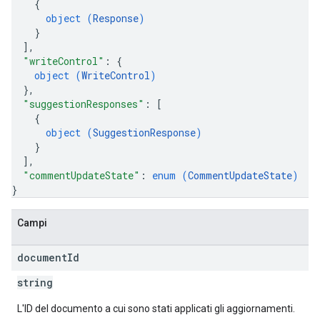
{
object (
Response
)
}
]
,
"writeControl"
: 
{
object (
WriteControl
)
}
,
"suggestionResponses"
: 
[
{
object (
SuggestionResponse
)
}
]
,
"commentUpdateState"
: 
enum (
CommentUpdateState
)
}
Campi
document
Id
string
L'ID del documento a cui sono stati applicati gli aggiornamenti.