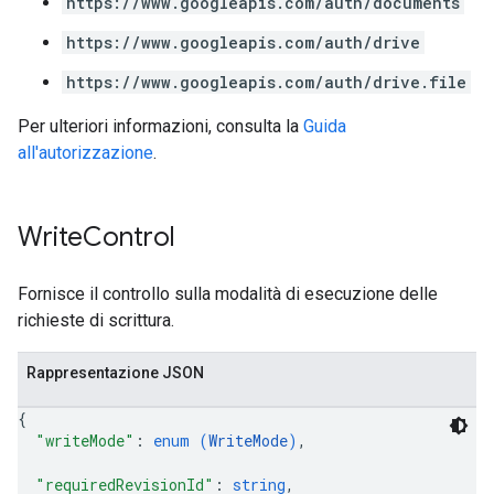
https://www.googleapis.com/auth/documents
https://www.googleapis.com/auth/drive
https://www.googleapis.com/auth/drive.file
Per ulteriori informazioni, consulta la
Guida
all'autorizzazione
.
Write
Control
Fornisce il controllo sulla modalità di esecuzione delle
richieste di scrittura.
Rappresentazione JSON
{
"writeMode"
: 
enum (
WriteMode
)
,
"requiredRevisionId"
: 
string
,