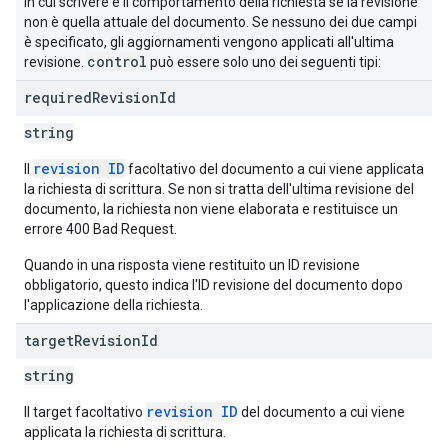
in cui scrivere e il comportamento della richiesta se la revisione
non è quella attuale del documento. Se nessuno dei due campi
è specificato, gli aggiornamenti vengono applicati all'ultima
control
revisione.
può essere solo uno dei seguenti tipi:
required
Revision
Id
string
revision ID
Il
facoltativo del documento a cui viene applicata
la richiesta di scrittura. Se non si tratta dell'ultima revisione del
documento, la richiesta non viene elaborata e restituisce un
errore 400 Bad Request.
Quando in una risposta viene restituito un ID revisione
obbligatorio, questo indica l'ID revisione del documento dopo
l'applicazione della richiesta.
target
Revision
Id
string
revision ID
Il target facoltativo
del documento a cui viene
applicata la richiesta di scrittura.