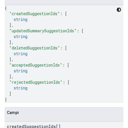
{
"createdSuggestionIds"
: 
[
string
]
,
"updatedSummarySuggestionIds"
: 
[
string
]
,
"deletedSuggestionIds"
: 
[
string
]
,
"acceptedSuggestionIds"
: 
[
string
]
,
"rejectedSuggestionIds"
: 
[
string
]
}
Campi
created
Suggestion
Ids[]