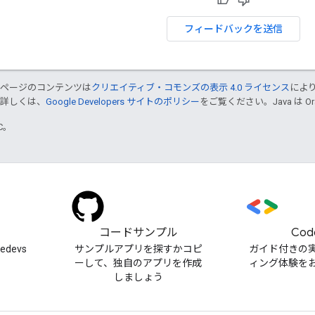
フィードバックを送信
のページのコンテンツは
クリエイティブ・コモンズの表示 4.0 ライセンス
によ
。詳しくは、
Google Developers サイトのポリシー
をご覧ください。Java は 
TC。
）
コードサンプル
Cod
cedevs
サンプルアプリを探すかコピ
ガイド付きの
ーして、独自のアプリを作成
ィング体験を
しましょう