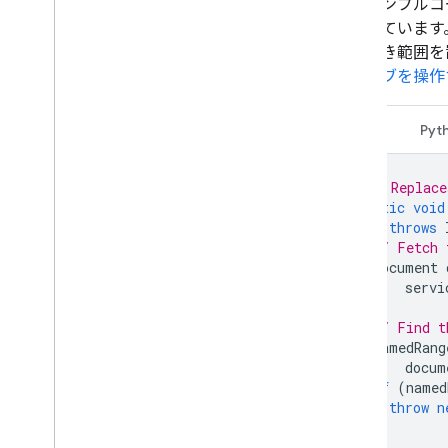
次のサンプルコ
を示しています
名前付き範囲を
は、
タブを操作
Java
Pyt
/** Replace
static
void
throws
// Fetch 
Document
servi
// Find t
NamedRang
docum
if
(
named
throw
n
}