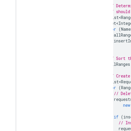
// Determ
// should
List<Rang
Set<Integ
for
(
Name
allRang
insertI
}
// Sort t
allRanges
// Create
List<Requ
for
(
Rang
// Dele
request
new
if
(
ins
// In
reque