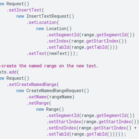
ew
Request
()
.
setInsertText
(
new
InsertTextRequest
()
.
setLocation
(
new
Location
()
.
setSegmentId
(
range
.
getSegmentId
())
.
setIndex
(
range
.
getStartIndex
())
.
setTabId
(
range
.
getTabId
()))
.
setText
(
newText
)));
-create the named range on the new text.
sts
.
add
(
ew
Request
()
.
setCreateNamedRange
(
new
CreateNamedRangeRequest
()
.
setName
(
rangeName
)
.
setRange
(
new
Range
()
.
setSegmentId
(
range
.
getSegmentId
())
.
setStartIndex
(
range
.
getStartIndex
()
.
setEndIndex
(
range
.
getStartIndex
()
+
.
setTabId
(
range
.
getTabId
()))));