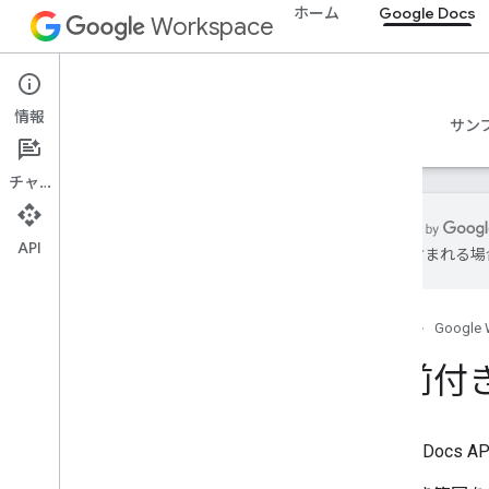
ホーム
Google Docs
Workspace
Google Docs
情報
概要
ガイド
リファレンス
MCP サーバー
サン
チャット
API
誤りが含まれる場
Docs API
概要
ホーム
Google 
使ってみる
コンセプト
名前付
ドキュメントの作成と管理
タブの操作
Google D
テキストを挿入、削除、移動する