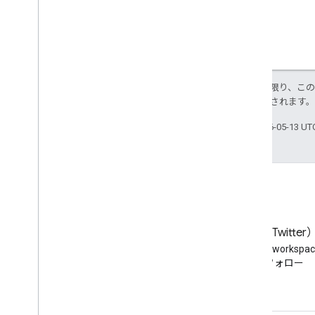
特に記載のない限り、こ
により使用許諾されます
最終更新日 2026-05-13 U
ブログ
X（旧 Twitter
Google Workspace Developers
Twitter で @workspa
ブログを読む
をフォロー