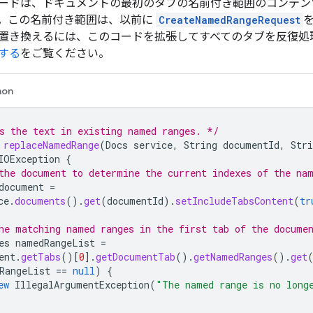
ードは、ドキュメントの最初のタブの名前付き範囲のコンテン
。この名前付き範囲は、以前に
CreateNamedRangeRequest
置き換えるには、このコードを拡張してすべてのタブを反復処
する
をご覧ください。
hon
s the text in existing named ranges. */
replaceNamedRange
(
Docs
service
,
String
documentId
,
Stri
IOException
{
the document to determine the current indexes of the na
document
=
ce
.
documents
().
get
(
documentId
).
setIncludeTabsContent
(
tr
he matching named ranges in the first tab of the docume
es
namedRangeList
=
ent
.
getTabs
()
[
0
]
.
getDocumentTab
().
getNamedRanges
().
get
RangeList
==
null
)
{
ew
IllegalArgumentException
(
"The named range is no long