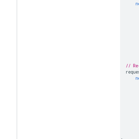
n
// Re
reque
n