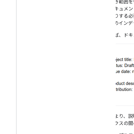
テキストの結合
名前付き範囲を
テキストを書式設定
は、ドキュメン
インライン画像を挿入する
索したりする必
リストを操作する
り、そのインデ
テーブルを操作する
たとえば、ドキ
名前付き範囲を利用する
コメントと提案を使用する
フィールド マスクを使用する
クライアント ライブラリをインストー
ルする
OAuth の同意を構成する
おすすめの方法
トラブルシューティング
拡張と自動化
これにより、説
アドオン
ンデックスの間
Apps Script