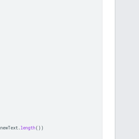
)
newText
.
length
())