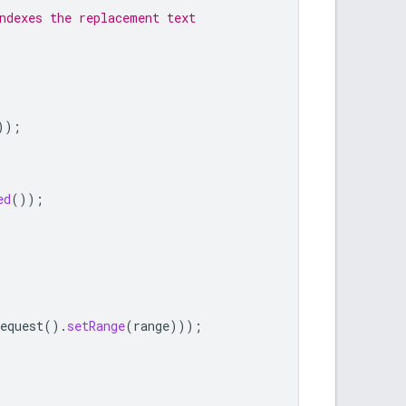
ndexes the replacement text
));
ed
());
equest
().
setRange
(
range
)));