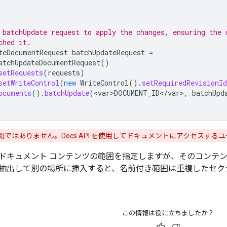
 batchUpdate request to apply the changes, ensuring the 
ched it.
teDocumentRequest
batchUpdateRequest
=
atchUpdateDocumentRequest
()
setRequests
(
requests
)
setWriteControl
(
new
WriteControl
().
setRequiredRevisionId
ocuments
().
batchUpdate
(
<
var>DOCUMENT_ID
<
/
var
>
,
batchUpd
ではありません。Docs API を使用してドキュメントにアクセスす
ドキュメント コンテンツの範囲を指定しますが、そのコンテ
抽出して別の場所に挿入すると、名前付き範囲は重複したセク
この情報は役に立ちましたか？