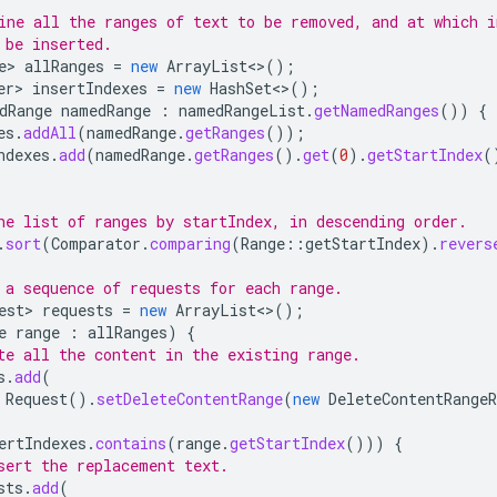
ine all the ranges of text to be removed, and at which i
 be inserted.
e>
allRanges
=
new
ArrayList
<>
();
er>
insertIndexes
=
new
HashSet
<>
();
dRange
namedRange
:
namedRangeList
.
getNamedRanges
())
{
es
.
addAll
(
namedRange
.
getRanges
());
ndexes
.
add
(
namedRange
.
getRanges
().
get
(
0
).
getStartIndex
(
he list of ranges by startIndex, in descending order.
.
sort
(
Comparator
.
comparing
(
Range
::
getStartIndex
).
revers
 a sequence of requests for each range.
est>
requests
=
new
ArrayList
<>
();
e
range
:
allRanges
)
{
te all the content in the existing range.
s
.
add
(
Request
().
setDeleteContentRange
(
new
DeleteContentRangeR
ertIndexes
.
contains
(
range
.
getStartIndex
()))
{
sert the replacement text.
sts
.
add
(