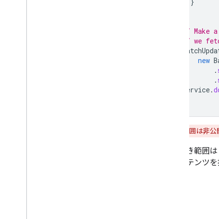
}
}
// Make a
// we fet
BatchUpda
new
B
.
.
service
.
d
}
名前付き範囲は非公開
名前付き範囲は
むコンテンツを
ます。