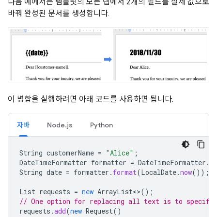
다음 예에서는 템플릿의 모든 탭에서 2개의 필드를 실제 값으로
바꿔 완성된 문서를 생성합니다.
이 병합을 실행하려면 아래 코드를 사용하면 됩니다.
자바
Node.js
Python
String
customerName
=
"Alice"
;
DateTimeFormatter
formatter
=
DateTimeFormatter
.
o
String
date
=
formatter
.
format
(
LocalDate
.
now
());
List
requests
=
new
ArrayList
<>
();
// One option for replacing all text is to specify
requests
.
add
(
new
Request
()