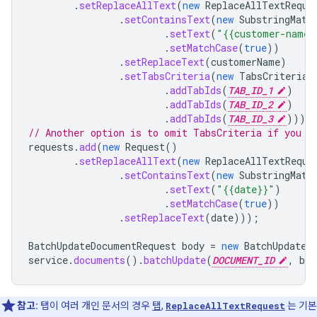
.
setReplaceAllText
(
new
ReplaceAllTextReque
.
setContainsText
(
new
SubstringMatc
.
setText
(
"{{customer-name}
.
setMatchCase
(
true
))
.
setReplaceText
(
customerName
)
.
setTabsCriteria
(
new
TabsCriteria
(
.
addTabIds
(
TAB_ID_1
)
.
addTabIds
(
TAB_ID_2
)
.
addTabIds
(
TAB_ID_3
))))
// Another option is to omit TabsCriteria if you a
requests
.
add
(
new
Request
()
.
setReplaceAllText
(
new
ReplaceAllTextReque
.
setContainsText
(
new
SubstringMatc
.
setText
(
"{{date}}"
)
.
setMatchCase
(
true
))
.
setReplaceText
(
date
)));
BatchUpdateDocumentRequest
body
=
new
BatchUpdateD
service
.
documents
().
batchUpdate
(
DOCUMENT_ID
,
bod
참고:
탭이 여러 개인 문서의 경우
탭
,
ReplaceAllTextRequest
는 기본