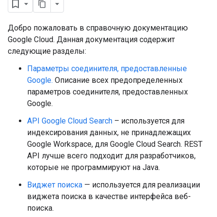
Добро пожаловать в справочную документацию
Google Cloud. Данная документация содержит
следующие разделы:
Параметры соединителя, предоставленные
Google.
Описание всех предопределенных
параметров соединителя, предоставленных
Google.
API Google Cloud Search
– используется для
fig
индексирования данных, не принадлежащих
tity
Google Workspace, для Google Cloud Search. REST
exing
API лучше всего подходит для разработчиков,
exing.template
которые не программируют на Java.
xing.traverser
ing.util
Виджет поиска
— используется для реализации
виджета поиска в качестве интерфейса веб-
ving
поиска.