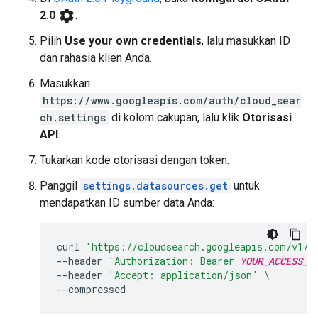
settings
2.0
.
Pilih
Use your own credentials
, lalu masukkan ID
dan rahasia klien Anda.
Masukkan
https://www.googleapis.com/auth/cloud_sear
ch.settings
di kolom cakupan, lalu klik
Otorisasi
API
.
Tukarkan kode otorisasi dengan token.
Panggil
settings.datasources.get
untuk
mendapatkan ID sumber data Anda:
curl
'https://cloudsearch.googleapis.com/v1/s
--header
'Authorization: Bearer 
YOUR_ACCESS_T
--header
'Accept: application/json'
\