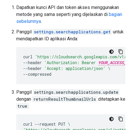
Dapatkan kunci API dan token akses menggunakan
metode yang sama seperti yang dijelaskan di
bagian
sebelumnya
.
Panggil
settings.searchapplications.get
untuk
mendapatkan ID aplikasi Anda:
curl
'https://cloudsearch.googleapis.com/v1/s
--header
'Authorization: Bearer 
YOUR_ACCESS_T
--header
'Accept: application/json'
\
Panggil
settings.searchapplications.update
dengan
returnResultThumbnailUrls
ditetapkan ke
true
:
curl
--request
PUT
\
'https://cloudsearch.googleapis.com/v1/settin