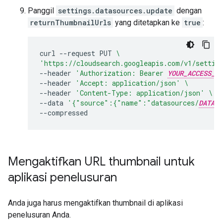
Panggil
settings.datasources.update
dengan
returnThumbnailUrls
yang ditetapkan ke
true
:
curl
--request
PUT
\
'https://cloudsearch.googleapis.com/v1/settin
--header
'Authorization: Bearer 
YOUR_ACCESS_T
--header
'Accept: application/json'
\
--header
'Content-Type: application/json'
\
--data
'{"source":{"name":"datasources/
DATAS
Mengaktifkan URL thumbnail untuk
aplikasi penelusuran
Anda juga harus mengaktifkan thumbnail di aplikasi
penelusuran Anda.