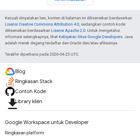
Kecuali dinyatakan lain, konten di halaman ini dilisensikan berdasarkan
Lisensi Creative Commons Attribution 4.0
, sedangkan contoh kode
dilisensikan berdasarkan
Lisensi Apache 2.0
. Untuk mengetahui
informasi selengkapnya, lihat
Kebijakan Situs Google Developers
. Java
adalah merek dagang terdaftar dari Oracle dan/atau afiliasinya.
Terakhir diperbarui pada 2026-04-23 UTC.
Blog
Ringkasan Stack
Contoh Kode
file_download
Library klien
Google Workspace untuk Developer
Ringkasan platform