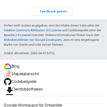
Feedback geben
Sofern nicht anders angegeben, sind die Inhalte dieser Seite unter der
Creative Commons Attribution 4.0 License
und Codebeispiele unter der
Apache 2.0 License
lizenziert. Weitere Informationen finden Sie in den
Websiterichtlinien von Google Developers
. Java ist eine eingetragene
Marke von Oracle und/oder seinen Partnern.
Zuletzt aktualisiert: 2026-04-23 (UTC).
Blog
Stapelübersicht
Codebeispiele
file_download
Clientbibliotheken
Google Workspace für Entwickler