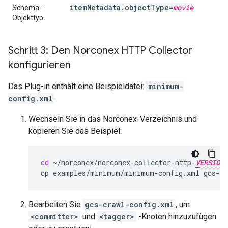
itemMetadata.objectType=
movie
Schema-
Objekttyp
Schritt 3: Den Norconex HTTP Collector
konfigurieren
Das Plug-in enthält eine Beispieldatei:
minimum-
config.xml
.
Wechseln Sie in das Norconex-Verzeichnis und
kopieren Sie das Beispiel:
cd
~/norconex/norconex-collector-http-
VERSION
cp
examples/minimum/minimum-config.xml
Bearbeiten Sie
gcs-crawl-config.xml
, um
<committer>
und
<tagger>
-Knoten hinzuzufügen