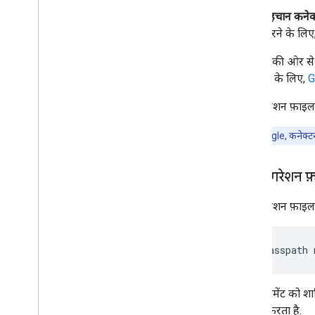
पहचान कनेक
करने के लिए
Google की ओर से उप
जानकारी के लिए,
G
कॉन्फ़िगरेशन फ़ाइल 
ध्यान दें:
Google, कनेक्टर 
कॉन्फ़िगरेशन 
कॉन्फ़िगरेशन फ़ाइ
java
-classpath
इस आर्ग्युमेंट को श
कोशिश करता है.