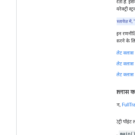
करता है. इसक
डायरेक्ट्री स
ध्यान दें:
इस दस्तावेज़ में
एसडीके, इन रणनीतियों
इस्तेमाल करने के लि
टेंप्लेट क्ला
टेंप्लेट क्ला
टेंप्लेट क्ला
टेंप्लेट क्लास 
यह सेक्शन,
FullT
कनेक्टर एंट्री पॉइंट
एंट्री पॉइंट,
main(