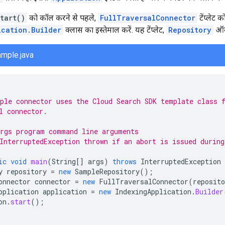
tart()
को कॉल करने से पहले,
FullTraversalConnector
टेंप्लेट क
ication.Builder
क्लास का इस्तेमाल करें. यह टेंप्लेट,
Repository
ऑब्
ample.java
ple connector uses the Cloud Search SDK template class 
l connector.
rgs program command line arguments
InterruptedException thrown if an abort is issued during
ic
void
main
(
String
[]
args
)
throws
InterruptedException
y
repository
=
new
SampleRepository
();
onnector
connector
=
new
FullTraversalConnector
(
reposito
pplication
application
=
new
IndexingApplication
.
Builder
on
.
start
();