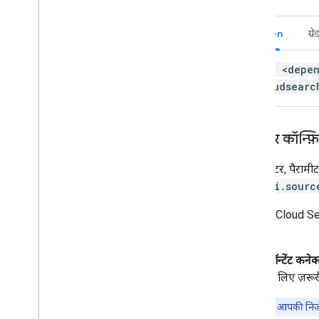
Maven
ग्र
xml <depen
cloudsearc
कनेक्टर कॉन्फ़
हर कनेक्टर, पैरामी
जैसे,
api.sourc
Google Cloud Sear
होगी:
कॉन्टेंट कनेक
के लिए ज़रूर
ध्यान दें:
अगर आपकी निजी 