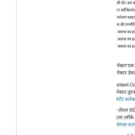
अतिरिक्त कनेक्टर विषय
डिपेंडेंसी सेट अप 
खोज इंटरफ़ेस बनाएं
कनेक्टर कॉन्फ़िगर
खोज अनुभव को ऑप्टिमाइज़ करें
कॉन्फ़िगरेशन फ़ा
निगरानी और सुरक्षा
ट्रावर्सल की रणनी
पहले से मालूम समस्याएं
टेंप्लेट क्लास का इ
सैंपल
टेंप्लेट क्लास का इ
टेंप्लेट क्लास का इ
कॉन्टेंट कनेक्टर
एक सॉ
कॉन्टेंट कनेक्टर ड
Content Con
कनेक्टर तुरं
कॉन्टेंट कने
लो-लेवल RES
बेहतर तरीके 
इस्तेमाल करक