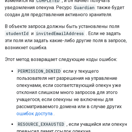
изменится на
COMPLETED
, и он начнет получать
уведомления опекуна. Ресурс
Guardian
также будет
создан для представления активного хранителя.
В объекте запроса должны быть установлены поля
studentId
и
invitedEmailAddress
. Если не задать
эти поля или задать какие-либо другие поля в запросе,
возникнет ошибка.
Этот метод возвращает следующие коды ошибок:
PERMISSION_DENIED
если у текущего
пользователя нет разрешения на управление
опекунами, если соответствующий опекун уже
отклонил слишком много запросов для этого
учащегося, если опекуны не включены для
рассматриваемого домена или в случае других
ошибок доступа
.
RESOURCE_EXHAUSTED
, если учащийся или опекун
превысил лимит ссылок опекуна.