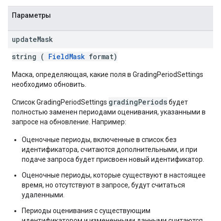
Параметры
update
Mask
string (
FieldMask
format)
Маска, определяющая, какие поля в GradingPeriodSettings
необходимо обновить.
gradingPeriods
Список GradingPeriodSettings
будет
полностью заменен периодами оценивания, указанными в
запросе на обновление. Например:
Оценочные периоды, включенные в список без
идентификатора, считаются дополнительными, и при
подаче запроса будет присвоен новый идентификатор.
Оценочные периоды, которые существуют в настоящее
время, но отсутствуют в запросе, будут считаться
удаленными.
Периоды оценивания с существующим
идентификатором и измененными данными считаются