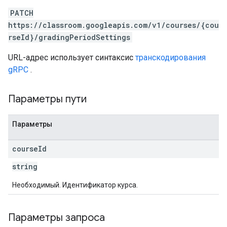
PATCH
https://classroom.googleapis.com/v1/courses/{cou
rseId}/gradingPeriodSettings
URL-адрес использует синтаксис
транскодирования
gRPC
.
Параметры пути
Параметры
course
Id
string
Необходимый. Идентификатор курса.
Параметры запроса