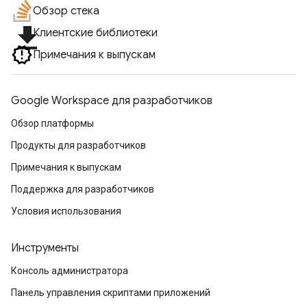
Обзор стека
file_download
Клиентские библиотеки
Примечания к выпускам
Google Workspace для разработчиков
Обзор платформы
Продукты для разработчиков
Примечания к выпускам
Поддержка для разработчиков
Условия использования
Инструменты
Консоль администратора
Панель управления скриптами приложений