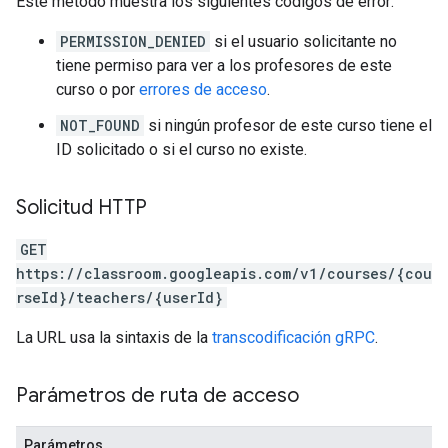
Este método muestra los siguientes códigos de error:
PERMISSION_DENIED
si el usuario solicitante no
tiene permiso para ver a los profesores de este
curso o por
errores de acceso
.
NOT_FOUND
si ningún profesor de este curso tiene el
ID solicitado o si el curso no existe.
Solicitud HTTP
GET
https://classroom.googleapis.com/v1/courses/{cou
rseId}/teachers/{userId}
La URL usa la sintaxis de la
transcodificación gRPC
.
Parámetros de ruta de acceso
Parámetros