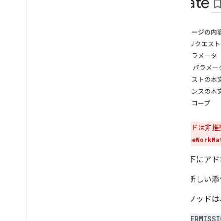
create
course
.
course
Work
.
add
On
Attachments
course
.
course
Work
.
add
On
このページの内
Attachments
.
student
Submissions
HTTP リクエスト
course
.
course
Work
.
rubrics
パスパラメータ
courses
.
course
Work
.
student
クエリ パラメー
Submissions
リクエストの本
course
.
course
Work
Materials
レスポンスの本
course
.
course
Work
Materials
.
add
On
Attachments
認可スコープ
courses
.
posts
courses
.
posts
.
add
On
Attachments
このメソッドは非推
概要
course.courseWorkMa
create
投稿の下にアド
delete
get
投稿に新しい添
list
patch
このメソッドは
courses
.
posts
.
add
On
Attachments
.
student
Submissions
PERMISSI