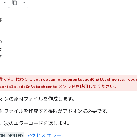
容
タ
文
文
奨です。代わりに
course.announcements.addOnAttachments
、
cou
terials.addOnAttachments
メソッドを使用してください。
オンの添付ファイルを作成します。
付ファイルを作成する権限がアドオンに必要です。
、次のエラーコードを返します。
ON_DENIED
:
アクセス エラー
。