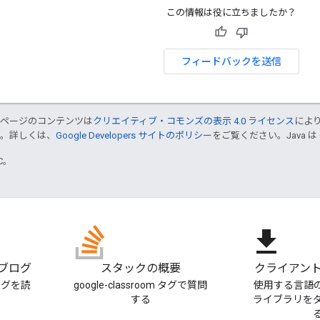
この情報は役に立ちましたか？
フィードバックを送信
のページのコンテンツは
クリエイティブ・コモンズの表示 4.0 ライセンス
によ
す。詳しくは、
Google Developers サイトのポリシー
をご覧ください。Java は
TC。
file_download
m ブログ
スタックの概要
クライアント
ブログを読
google-classroom タグで質問
使用する言語
する
ライブラリを