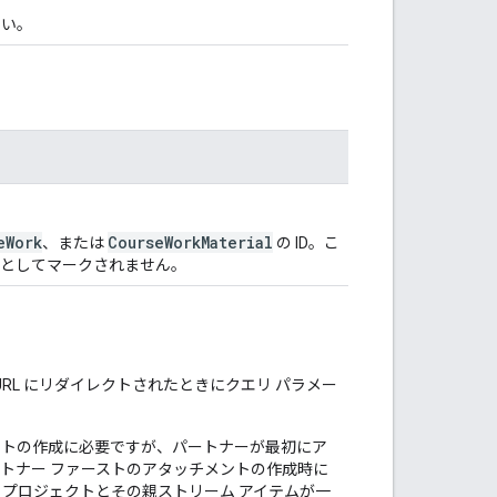
さい。
eWork
CourseWorkMaterial
、または
の ID。こ
必須としてマークされません。
の URL にリダイレクトされたときにクエリ パラメー
チメントの作成に必要ですが、パートナーが最初にア
トナー ファーストのアタッチメントの作成時に
 プロジェクトとその親ストリーム アイテムが一