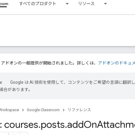
room
すべてのプロダクト
リソース
ssroom アドオンの一般提供が開始されました。詳しくは、
アドオンのドキュ
Google は AI 技術を使用して、コンテンツをご希望の言語に翻訳
場合があります。
Workspace
Google Classroom
リファレンス
 courses
.
posts
.
add
On
Attachm