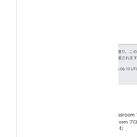
特に記載のない限り、こ
ス
により使用許諾されま
最終更新日 2026-06-10 U
ブログ
Google Classroo
Google Workspace Developers
Google Classroom 
ブログを読む
む