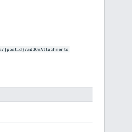
s/{postId}/addOnAttachments