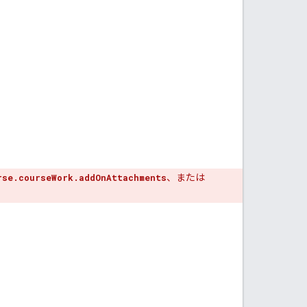
rse.courseWork.addOnAttachments
、または