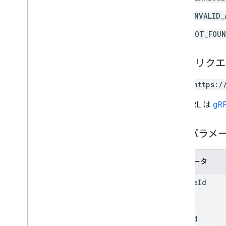
courses
.
student
Groups
INVALID_
courses
.
student
Groups
.
student
Group
Members
NOT_FOU
courses
.
students
教師
HTTP リク
course
.
topics
招待状
POST https:/
registrations
user
Profiles
この URL は
gRP
user
Profiles
.
guardian
Invitations
user
Profiles
.
guardians
パスパラメ
Types
Add
On
Context
パラメータ
割り当て先モード
course
Id
コースワーク タイプ
Date
ドライブ ファイル
post
Id
ドライブ フォルダ