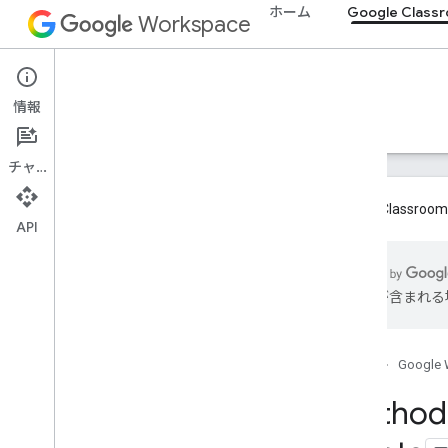
ホーム
Google Class
Workspace
Google Classroom
情報
概要
ガイド
リファレンス
サポート
チャット
Google Cla
API
概要
は誤りが含まれる
REST リソース
コース
courses
.
aliases
ホーム
Google 
コース
.
お知らせ
Method:
course
.
announcements
.
add
On
Attachments
course
.
course
Work