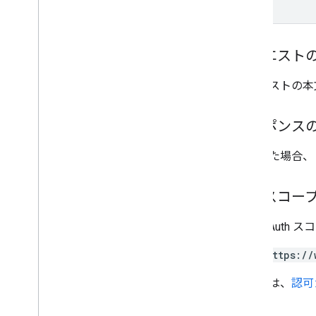
.
NET
Node
.
js
PHP
リクエスト
Python
Ruby
リクエストの本
その他のリファレンス
レスポンス
Preview API にアクセスする
標準のクエリ パラメータ
成功した場合、
使用制限
認可スコー
ダウンロード
ユーザーの利用資格をサポートす
次の OAuth 
るクライアント ライブラリ
学習目標をサポートするクライアン
https://
ト ライブラリ
詳しくは、
認可