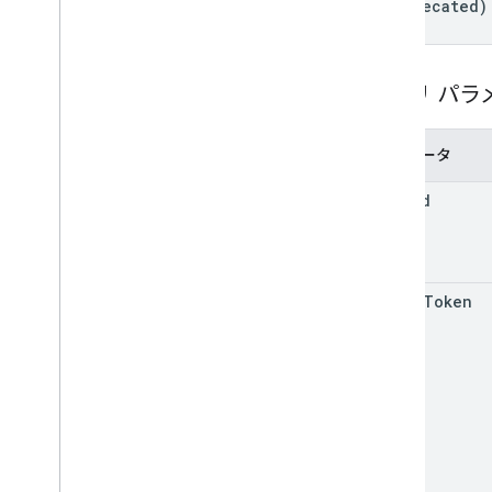
(deprecated)
フォーム
成績のカテゴリ
Grading
Period
Settings
クエリ パラ
Individual
Students オプション
リンク
List
Add
On
Attachments
Response が返
パラメータ
されます
マテリアル
item
Id
Modify
Individual
Students
Options（変
更）
プレビュー版
提出ステータス
add
On
Token
Time
Of
Day
You
Tube
Video
クライアント ライブラリのリファレン
ス
ブラウザ
Go
Java