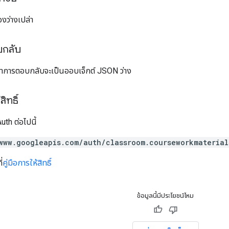
งว่างเปล่า
บกลับ
อหาการตอบกลับจะเป็นออบเจ็กต์ JSON ว่าง
ิทธิ์
th ต่อไปนี้
www.googleapis.com/auth/classroom.courseworkmaterial
่
คู่มือการให้สิทธิ์
ข้อมูลนี้มีประโยชน์ไหม