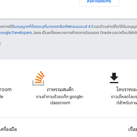
ส่งความคิดเห็น
ญาตภายใต้
ใบอนุญาตที่ต้องระบุที่มาของครีเอทีฟคอมมอนส์ 4.0
และตัวอย่างโค้ดได้รับอนุญ
 Google Developers
Java เป็นเครื่องหมายการค้าจดทะเบียนของ Oracle และ/หรือบริษัทใ
C
file_download
sroom
ภาพรวมสแต็ก
ไลบรารีขอ
le
ถามคําถามด้วยแท็ก google-
ดาวน์โหลดไลบร
classroom
ต์สําหรับภา
เครื่องมือ
เชื่