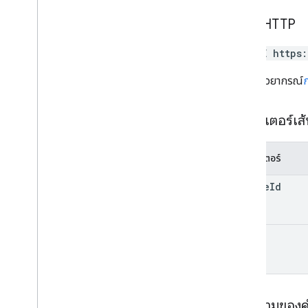
student
Submissions
คำขอ HTTP
courses
.
student
Groups
courses
.
student
Groups
.
student
Group
Members
DELETE https
นักเรียน
/
นักศึกษาในหลักสูตร
URL ใช้ไวยากรณ์
ครู
Course
.
topics
คำเชิญ
พารามิเตอร์เส
การลงทะเบียน
โปรไฟล์ผู้ใช้
พารามิเตอร์
user
Profiles
.
guardianคําเชิญ
user
Profiles
.
guardians
course
Id
ประเภท
เพิ่มบริบท
id
โหมดผู้รับมอบหมาย
ประเภทหลักสูตร
วันที่
ไฟล์ในไดรฟ์
เนื้อความของ