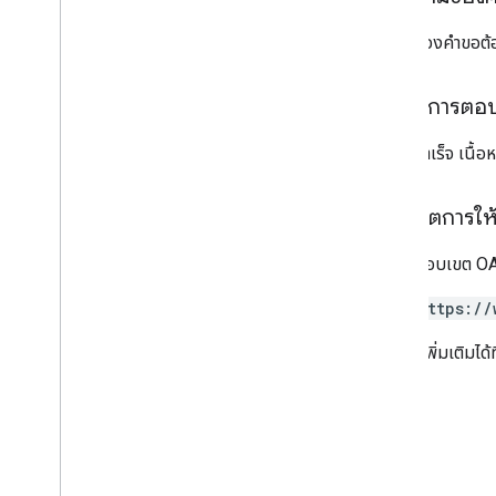
โฟลเดอร์ในไดรฟ์
แบบฟอร์ม
เนื้อหาของคำขอต้อ
หมวดหมู่เกรด
Grading
Period
Settings
เนื้อหาการตอ
ตัวเลือกสําหรับนักเรียน
ลิงก์
หากทำสำเร็จ เนื้
List
Response
On
Attachments
Response
เนื้อหา
ขอบเขตการให้ส
ตัวเลือกสําหรับนักเรียน
/
นักศึกษาแบบแก้ไขได้
ดูตัวอย่างเวอร์ชัน
ต้องใช้ขอบเขต OAu
สถานะการส่ง
เวลาของวัน
https://
วิดีโอ You
Tube
ดูข้อมูลเพิ่มเติมได้ที
การอ้างอิงไลบรารีของไคลเอ็นต์
เบราว์เซอร์
Go
Java
.
NET