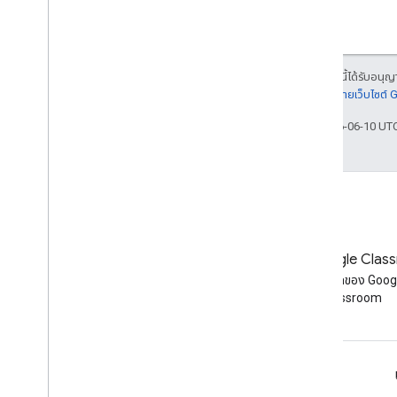
Node
.
js
PHP
Python
เนื้อหาของหน้าเว็บนี้ได้รับอนุ
Ruby
รายละเอียดที่
นโยบายเว็บไซต์
ข้อมูลอ้างอิงอื่นๆ
อัปเดตล่าสุด 2026-06-10 UT
เข้าถึง API ตัวอย่าง
พารามิเตอร์การค้นหามาตรฐาน
ขีดจำกัดการใช้งาน
ดาวน์โหลด
ไลบรารีของไคลเอ็นต์ที่รองรับการมีสิทธิ์
บล็อก
บล็อก Google Clas
ของผู้ใช้
อ่านบล็อกของนักพัฒนาซอฟต์แวร์
อ่านบล็อกของ Goog
ไลบรารีของไคลเอ็นต์ที่รองรับเป้าหมาย
Google Workspace
Classroom
การเรียนรู้
Google Workspace สําหรับนักพัฒนาซอฟต์แวร์