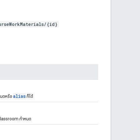
urseWorkMaterials/{id}
alias
ำหนดหรือ
ก็ได้
ี่ Classroom กำหนด