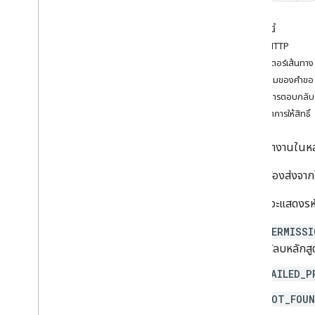
Course
.
course
Work
.
add
On
Attachments
ในหน้านี้
Course
.
course
Work
.
add
On
คำขอ HTTP
Attachments
.
student
Submissions
พารามิเตอร์เส้นทาง
Course
.
course
Work
.
rubrics
เนื้อความของคำขอ
course
.
course
Work
.
Student
เนื้อหาการตอบกลับ
Submissions
ขอบเขตการให้สิทธิ์
course
.
course
Work
Materials
ภาพรวม
ลบเนื้อหางานในหล
สร้าง
ลบ
คำขอนี้ต้องส่งจา
ดาวน์โหลด
รับส่วนเสริมของบริบท
วิธีการนี้จะแสดงร
ลิสต์
PERMISSI
แพตช์
ให้ลบหลักสูต
Course
.
course
Work
Materials
.
add
On
Attachments
FAILED_P
โพสต์
Course
.
post
.
add
On
Attachs รายการ
NOT_FOU
Course
.
post
.
add
On
Attachments
.