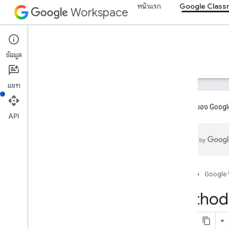
หน้าแรก
Google Class
Workspace
Google Classroom
ข้อมูล
ภาพรวม
คำแนะนำ
ข้อมูลอ้างอิง
การสนับสนุน
แชท
ส่วนเสริมของ Google
API
ภาพรวม
ทรัพยากรของ REST
หลักสูตร
หน้าแรก
Google
หลักสูตร ชื่อแทน
Method:
courses ประกาศ
Course
.
announcements
.
add
On
Attachments
หลักสูตรในหลักสูตร