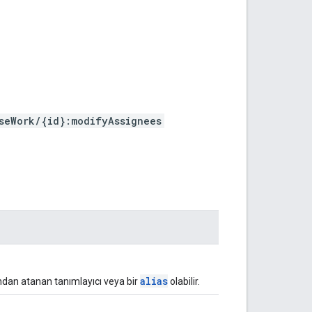
seWork/{id}:modifyAssignees
alias
ından atanan tanımlayıcı veya bir
olabilir.