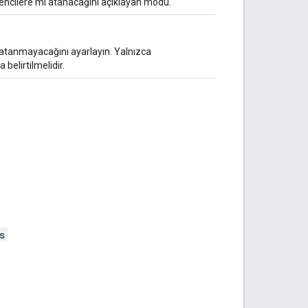
ğrencilere mi atanacağını açıklayan modu.
 atanmayacağını ayarlayın. Yalnızca
belirtilmelidir.
s