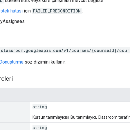
ND
İstenen kurs veya kurs çalışması mevcut değilse
istek hatası
için
FAILED_PRECONDITION
:
yAssignees
/classroom.googleapis.com/v1/courses/{courseId}/cour
Dönüştürme
söz dizimini kullanır.
eleri
string
Kursun tanımlayıcısı. Bu tanımlayıcı, Classroom taraf
string