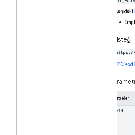
NOT_FOU
Submissions
courses
.
student
Groups
Aşağıdaki
courses
.
student
Groups
.
student
Group
Members
Empt
dersler
.
öğrenciler
dersler
.
öğretmenler
HTTP isteği
kurslar
.
konular
davetiyeler
POST https:/
registrations
kullanıcıProfilleri
URL,
gRPC Kod 
user
Profiles
.
guardian
Davetiyeleri
kullanici
Profilleri
.
guardianlar
Yol parametr
Types
Parametreler
Add
On
Context
Atanan Modu
course
Id
Course
Work
Type
Date
Drive
Dosyası
id