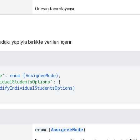
Ödevin tanımlayıcısı.
aki yapıyla birlikte verileri içerir:
e"
: 
enum (
AssigneeMode
)
,
idualStudentsOptions"
: 
{
difyIndividualStudentsOptions
)
enum (
AssigneeMode
)