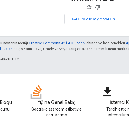
Geri bildirim gönderin
bu sayfanın içeriği
Creative Commons Atıf 4.0 Lisansı
altında ve kod örnekleri
A
tikaları
'na göz atın. Java, Oracle ve/veya satış ortaklarının tescilli ticari markas
6-06-10 UTC.
file_download
Blogu
Yığına Genel Bakış
İstemci Ki
ogunu
Google-classroom etiketiyle
Tercih ettiğini
soru sorma
istemci kita