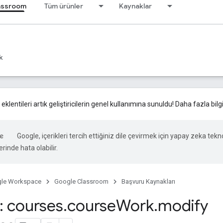
assroom
Tüm ürünler
Kaynaklar
k
lentileri artık geliştiricilerin genel kullanımına sunuldu! Daha fazla bil
Google, içerikleri tercih ettiğiniz dile çevirmek için yapay zeka teknol
rinde hata olabilir.
le Workspace
Google Classroom
Başvuru Kaynakları
 courses
.
course
Work
.
modify