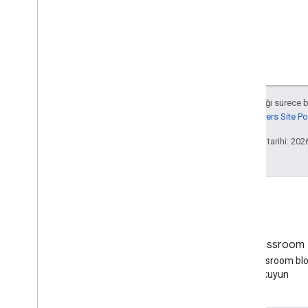
Aksi belirtilmediği sürece 
Google Developers Site Poli
Son güncelleme tarihi: 202
Blog
Google Classroom 
Google Workspace Developers
Google Classroom bl
blogunu okuyun
okuyun