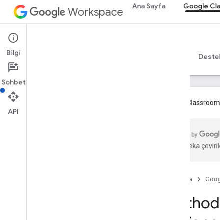
Ana Sayfa
Google Cl
Workspace
Google Classroom
Bilgi
Genel bakış
Rehberler
Başvuru Kaynakları
Deste
Sohbet
Google Classroom ek
API
Genel bakış
Yapay zeka çevirile
REST Kaynakları
kurslar
dersler
.
takma adlar
Ana Sayfa
Goog
kurslar
.
duyurular
Method:
kurslar
.
announcements
.
add
Onattachs
Kurslar
.
course
Work