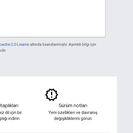
pache 2.0 Lisansı
altında lisanslanmıştır. Ayrıntılı bilgi için
ıdır.
taplıkları
Sürüm notları
z dil için bir
Yeni özellikleri ve davranış
plığı indirin
değişikliklerini görün