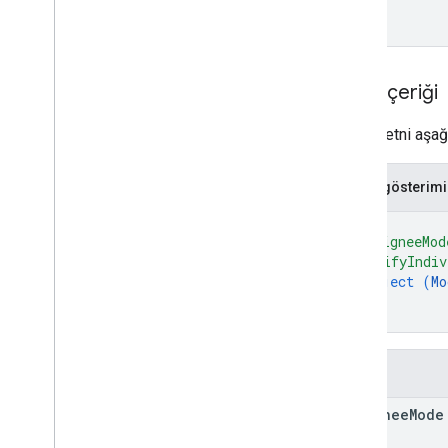
Drive
Klasörü
Form
Not Kategorisi
Grading
Period
Settings
İstek içeriği
IndividualÖğrenciler Seçenekleri
Bağlantı
İstek metni aşağıd
List
Add
Onattachs
Response
Materyal
JSON gösterimi
Student
Student
Options
Önizleme Sürümü
{
"assigneeMod
Alt Görev Durumu
"modifyIndiv
Time
Of
Day
object (
Mo
You
Tube Videosu
}
}
İstemci kitaplığı referansı
Tarayıcı
Alanlar
Go
Java
assignee
Mode
.
NET