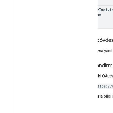
Node
.
js
PHP
modify
Indivi
Options
Python
Ruby
Diğer referanslar
Önizleme API'lerine erişme
Yanıt gövdes
Standart sorgu parametreleri
Başarılıysa yanı
Kullanım sınırları
İndirilenler
Yetkilendirm
Kullanıcı uygunluğu desteğiyle
istemci kitaplıkları
Aşağıdaki OAuth 
Öğrenme hedefi desteği olan
istemci kitaplıkları
https://
Daha fazla bilgi 