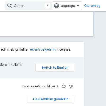
/
Oturum aç
gi edinmek için lütfen
eklenti belgelerini
inceleyin.
ojisini kullanır.
Bu size yardımcı oldu mu?
Geri bildirim gönderin