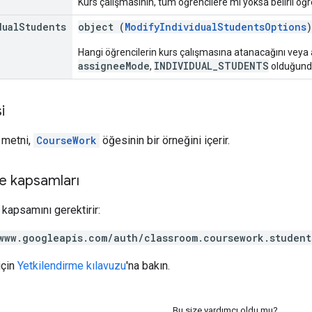
Kurs çalışmasının, tüm öğrencilere mi yoksa belirli ö
dual
Students
object (
ModifyIndividualStudentsOptions
)
Hangi öğrencilerin kurs çalışmasına atanacağını veya
assigneeMode
INDIVIDUAL_STUDENTS
,
olduğunda 
i
t metni,
CourseWork
öğesinin bir örneğini içerir.
e kapsamları
kapsamını gerektirir:
www.googleapis.com/auth/classroom.coursework.student
için
Yetkilendirme kılavuzu
'na bakın.
Bu size yardımcı oldu mu?