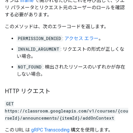
オンは
iframe
で開かれるたびにこれを呼び出して、クエ
リ パラメータとリクエスト元のユーザーのロールを確認
する必要があります。
このメソッドは、次のエラーコードを返します。
PERMISSION_DENIED
:
アクセス エラー
。
INVALID_ARGUMENT
: リクエストの形式が正しくな
い場合。
NOT_FOUND
: 検出されたリソースのいずれかが存在
しない場合。
HTTP リクエスト
GET
https://classroom.googleapis.com/v1/courses/{cou
rseId}/announcements/{itemId}/addOnContext
この URL は
gRPC Transcoding
構文を使用します。