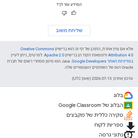
המידע עזר לך?
שליחת משוב
אלא אם צוין אחרת, התוכן של דף זה הוא ברישיון
Creative Commons
Attribution 4.0
ודוגמאות הקוד הן ברישיון
Apache 2.0
. לפרטים, ניתן לעיין
ב
מדיניות האתר Google Developers‏
.‏ Java הוא סימן מסחרי רשום של חברת
Oracle ו/או של השותפים העצמאיים שלה.
עדכון אחרון: 2026-07-15 (שעון UTC).
בלוג
הבלוג של Google Classroom
סקירה כללית של מקבצים
file_download
ספריות לקוח
נתוני גרסה