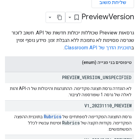
שליחת משוב
Preview
Version
co
גרסאות Preview שכוללות יכולות חדשות של API. חשוב לזכור
שגרסה מסוימת לא נתמכת ללא הגבלת זמן. מידע נוסף זמין
ב
תוכנית הדרך של Classroom API
.
טיפוסים בני מנייה (enum)
PREVIEW
_
VERSION
_
UNSPECIFIED
לא הוגדרה גרסת תצוגה מקדימה. ההתנהגות והיכולות של ה-API זהות
לאלה של גרסה 1 שפורסמה לציבור.
V1
_
20231110
_
PREVIEW
Rubrics
גרסת התצוגה המקדימה למפתחים של
בתוכנית ההפצה
Rubrics
המקדימה. נקודות הקצה של
זמינות עכשיו לכלל
המשתמשים.