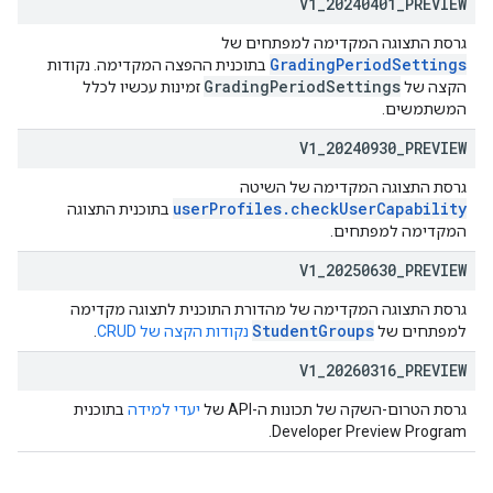
V1
_
20240401
_
PREVIEW
גרסת התצוגה המקדימה למפתחים של
GradingPeriodSettings
בתוכנית ההפצה המקדימה. נקודות
Grading
Period
Settings
הקצה של
זמינות עכשיו לכלל
המשתמשים.
V1
_
20240930
_
PREVIEW
גרסת התצוגה המקדימה של השיטה
userProfiles.checkUserCapability
בתוכנית התצוגה
המקדימה למפתחים.
V1
_
20250630
_
PREVIEW
גרסת התצוגה המקדימה של מהדורת התוכנית לתצוגה מקדימה
StudentGroups
למפתחים של
נקודות הקצה של CRUD
.
V1
_
20260316
_
PREVIEW
גרסת הטרום-השקה של תכונות ה-API של
יעדי למידה
בתוכנית
Developer Preview Program.