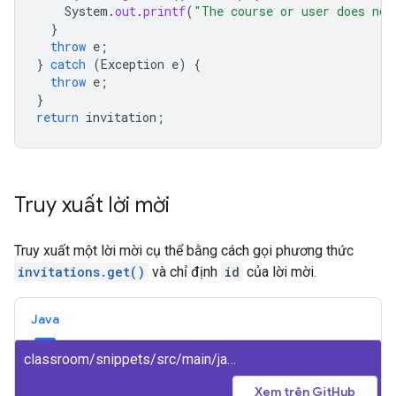
System
.
out
.
printf
(
"The course or user does not
}
throw
e
;
}
catch
(
Exception
e
)
{
throw
e
;
}
return
invitation
;
Truy xuất lời mời
Truy xuất một lời mời cụ thể bằng cách gọi phương thức
invitations.get()
và chỉ định
id
của lời mời.
Java
classroom/snippets/src/main/java/GetInvitation.java
Xem trên GitHub