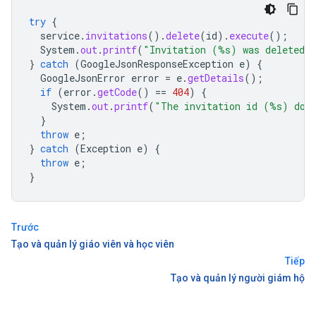
try
{
service
.
invitations
().
delete
(
id
).
execute
();
System
.
out
.
printf
(
"Invitation (%s) was deleted.
}
catch
(
GoogleJsonResponseException
e
)
{
GoogleJsonError
error
=
e
.
getDetails
();
if
(
error
.
getCode
()
==
404
)
{
System
.
out
.
printf
(
"The invitation id (%s) does
}
throw
e
;
}
catch
(
Exception
e
)
{
throw
e
;
}
Trước
Tạo và quản lý giáo viên và học viên
Tiếp
Tạo và quản lý người giám hộ