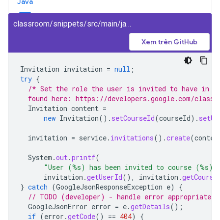
Java
classroom/snippets/src/main/java/CreateInvitation.java
Xem trên GitHub
Invitation
invitation
=
null
;
try
{
/* Set the role the user is invited to have in t
  found here: https://developers.google.com/classr
Invitation
content
=
new
Invitation
().
setCourseId
(
courseId
).
setUs
invitation
=
service
.
invitations
().
create
(
conten
System
.
out
.
printf
(
"User (%s) has been invited to course (%s).
invitation
.
getUserId
(),
invitation
.
getCourse
}
catch
(
GoogleJsonResponseException
e
)
{
// TODO (developer) - handle error appropriately
GoogleJsonError
error
=
e
.
getDetails
();
if
(
error
.
getCode
()
==
404
)
{