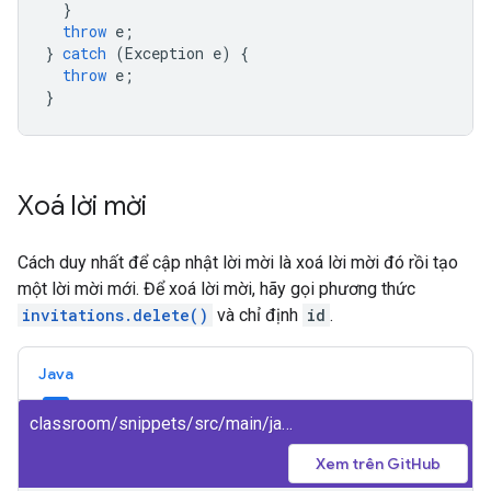
}
throw
e
;
}
catch
(
Exception
e
)
{
throw
e
;
}
Xoá lời mời
Cách duy nhất để cập nhật lời mời là xoá lời mời đó rồi tạo
một lời mời mới. Để xoá lời mời, hãy gọi phương thức
invitations.delete()
và chỉ định
id
.
Java
classroom/snippets/src/main/java/DeleteInvitation.java
Xem trên GitHub