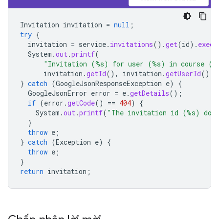
Invitation
invitation
=
null
;
try
{
invitation
=
service
.
invitations
().
get
(
id
).
execu
System
.
out
.
printf
(
"Invitation (%s) for user (%s) in course (%
invitation
.
getId
(),
invitation
.
getUserId
(),
}
catch
(
GoogleJsonResponseException
e
)
{
GoogleJsonError
error
=
e
.
getDetails
();
if
(
error
.
getCode
()
==
404
)
{
System
.
out
.
printf
(
"The invitation id (%s) does
}
throw
e
;
}
catch
(
Exception
e
)
{
throw
e
;
}
return
invitation
;