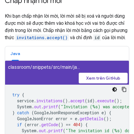
Chấp nhận lời mời
Khi bạn chấp nhận lời mời, lời mời sẽ bị xoá và người dùng
được mời sẽ được thêm vào khoá học với vai trò được chỉ
định trong lời mời. Chấp nhận lời mời bằng cách gọi phương
thức
invitations.accept()
và chỉ định
id
của lời mời.
Java
classroom/snippets/src/main/java/AcceptInvitation.java
Xem trên GitHub
try
{
service
.
invitations
().
accept
(
id
).
execute
();
System
.
out
.
printf
(
"Invitation (%s) was accepted
}
catch
(
GoogleJsonResponseException
e
)
{
GoogleJsonError
error
=
e
.
getDetails
();
if
(
error
.
getCode
()
==
404
)
{
System
.
out
.
printf
(
"The invitation id (%s) does