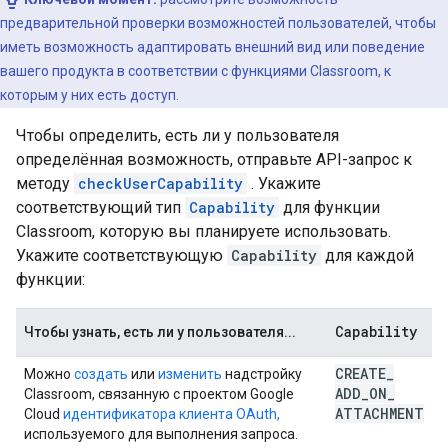
предварительной проверки возможностей пользователей, чтобы
иметь возможность адаптировать внешний вид или поведение
вашего продукта в соответствии с функциями Classroom, к
которым у них есть доступ.
Чтобы определить, есть ли у пользователя
определённая возможность, отправьте API-запрос к
методу
checkUserCapability
. Укажите
соответствующий тип
Capability
для функции
Classroom, которую вы планируете использовать.
Укажите соответствующую
Capability
для каждой
функции:
Capability
Чтобы узнать, есть ли у пользователя...
CREATE
_
Можно
создать
или
изменить
надстройку
ADD
_
ON
_
Classroom, связанную с проектом Google
ATTACHMENT
Cloud
идентификатора клиента OAuth,
используемого для выполнения запроса.