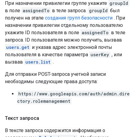
При назначении привилегии группе укажите
groupId
в поле
assignedTo
в теле запроса.
groupId
был
получен на этапе
создания групп безопасности
. При
назначении привилегии отдельному пользователю
укажите ID пользователя в поле
assignedTo
в теле
запроса. ID пользователя можно получить, вызвав
users.get
и указав адрес электронной почты
пользователя в качестве параметра
userKey
, или
вызвав
users.list
.
Для отправки POST-запроса учетной записи
необходимы следующие права доступа:
https://www.googleapis.com/auth/admin.dire
ctory.rolemanagement
Текст запроса
В тексте запроса содержится информация о