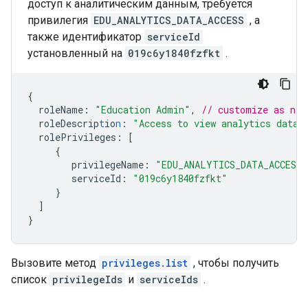
доступ к аналитическим данным, требуется
привилегия
EDU_ANALYTICS_DATA_ACCESS
, а
также идентификатор
serviceId
установленный на
019c6y1840fzfkt
.
{
roleName
:
"Education Admin"
,
// customize as nee
roleDescrip
t
io
n
:
"Access to view analytics data"
rolePrivileges
:
[
{
privilegeName
:
"EDU_ANALYTICS_DATA_ACCESS"
serviceId
:
"019c6y1840fzfkt"
}
]
}
Вызовите метод
privileges.list
, чтобы получить
список
privilegeIds
и
serviceIds
.