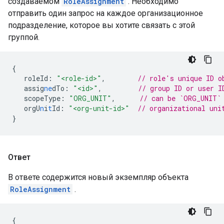
создаваемом
RoleAssignment
. Необходимо
отправить один запрос на каждое организационное
подразделение, которое вы хотите связать с этой
группой.
{
roleId
:
"<role-id>"
,
// role's unique ID o
assig
ne
dTo
:
"<id>"
,
// group ID or user I
scopeType
:
"ORG_UNIT"
,
// can be `ORG_UNIT`
orgU
n
i
t
Id
:
"<org-unit-id>"
// organizational uni
}
Ответ
В ответе содержится новый экземпляр объекта
RoleAssignment
.
{