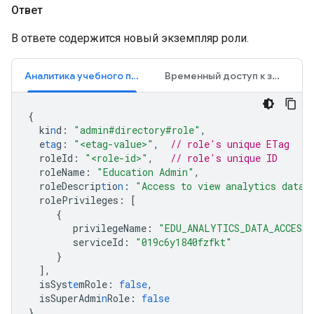
Ответ
В ответе содержится новый экземпляр роли.
Аналитика учебного процесса
Временный доступ к занятиям
{
ki
n
d
:
"admin#directory#role"
,
e
ta
g
:
"<etag-value>"
,
// role's unique ETag
roleId
:
"<role-id>"
,
// role's unique ID
roleName
:
"Education Admin"
,
roleDescrip
t
io
n
:
"Access to view analytics data"
rolePrivileges
:
[
{
privilegeName
:
"EDU_ANALYTICS_DATA_ACCESS"
serviceId
:
"019c6y1840fzfkt"
}
],
isSys
te
mRole
:
false
,
isSuperAdmi
n
Role
:
false
}