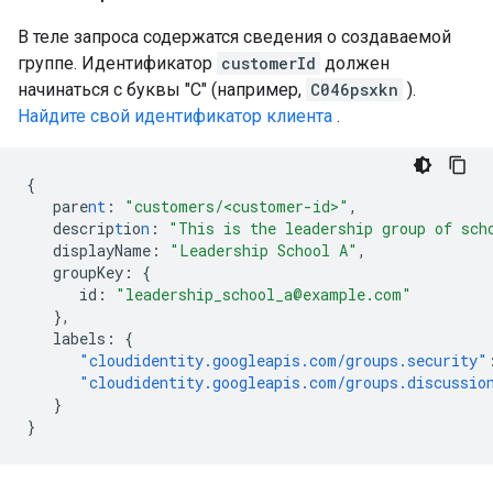
В теле запроса содержатся сведения о создаваемой
группе. Идентификатор
customerId
должен
начинаться с буквы "C" (например,
C046psxkn
).
Найдите свой идентификатор клиента
.
{
pare
nt
:
"customers/<customer-id>"
,
descrip
t
io
n
:
"This is the leadership group of sch
displayName
:
"Leadership School A"
,
groupKey
:
{
id
:
"leadership_school_a@example.com"
},
labels
:
{
"cloudidentity.googleapis.com/groups.security"
"cloudidentity.googleapis.com/groups.discussio
}
}