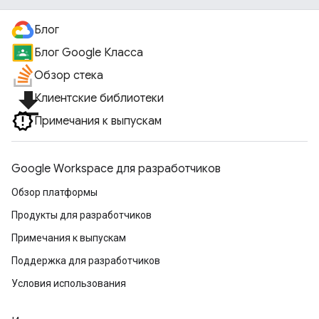
Блог
Блог Google Класса
Обзор стека
file_download
Клиентские библиотеки
Примечания к выпускам
Google Workspace для разработчиков
Обзор платформы
Продукты для разработчиков
Примечания к выпускам
Поддержка для разработчиков
Условия использования