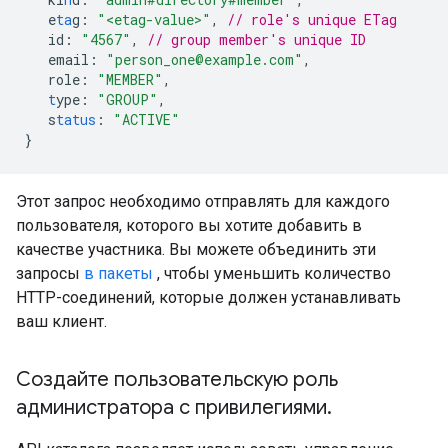
e
ta
g
:
"<etag-value>"
,
// role's unique ETag
id
:
"4567"
,
// group member's unique ID
email
:
"person_one@example.com"
,
role
:
"MEMBER"
,
t
ype
:
"GROUP"
,
s
tatus
:
"ACTIVE"
}
Этот запрос необходимо отправлять для каждого
пользователя, которого вы хотите добавить в
качестве участника. Вы можете объединить эти
запросы
в пакеты
, чтобы уменьшить количество
HTTP-соединений, которые должен устанавливать
ваш клиент.
Создайте пользовательскую роль
администратора с привилегиями
.