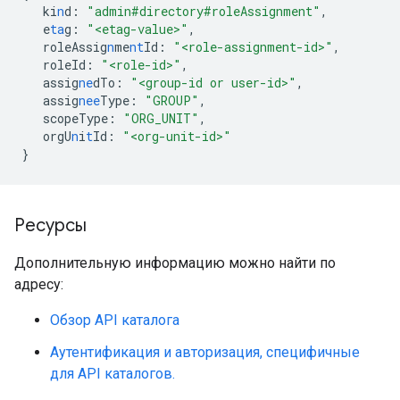
ki
n
d
:
"admin#directory#roleAssignment"
,
e
ta
g
:
"<etag-value>"
,
roleAssig
n
me
nt
Id
:
"<role-assignment-id>"
,
roleId
:
"<role-id>"
,
assig
ne
dTo
:
"<group-id or user-id>"
,
assig
nee
Type
:
"GROUP"
,
scopeType
:
"ORG_UNIT"
,
orgU
n
i
t
Id
:
"<org-unit-id>"
}
Ресурсы
Дополнительную информацию можно найти по
адресу:
Обзор API каталога
Аутентификация и авторизация, специфичные
для API каталогов.