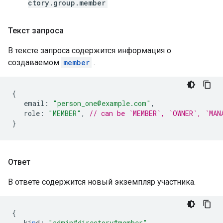
ctory.group.member
Текст запроса
В тексте запроса содержится информация о
создаваемом
member
.
{
email
:
"person_one@example.com"
,
role
:
"MEMBER"
,
// can be `MEMBER`, `OWNER`, `MAN
}
Ответ
В ответе содержится новый экземпляр участника.
{
ki
n
d
:
"admin#directory#member"
,